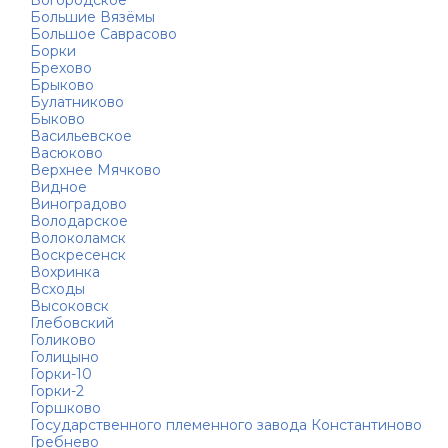
Богородское
Большие Вязёмы
Большое Саврасово
Борки
Брехово
Брыково
Булатниково
Быково
Васильевское
Васюково
Верхнее Мячково
Видное
Виноградово
Володарское
Волоколамск
Воскресенск
Вохринка
Всходы
Высоковск
Глебовский
Голиково
Голицыно
Горки-10
Горки-2
Горшково
Государственного племенного завода Константиново
Гребнево