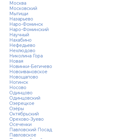
Москва
Московский
Мытищи
Назарьево
Наро-Фоминск
Наро-Фоминский
Научный
Нахабино
Нефедьево
Нехлюдово
Николина Гора
Новая
Новинки-Бегичево
Новоивановское
Новощапово
Ногинск
Носово
Одинцово
Одинцовский
Озерецкое
Озёры
Октябрьский
Орехово-Зуево
Осеченки
Павловский Посад
Павловское