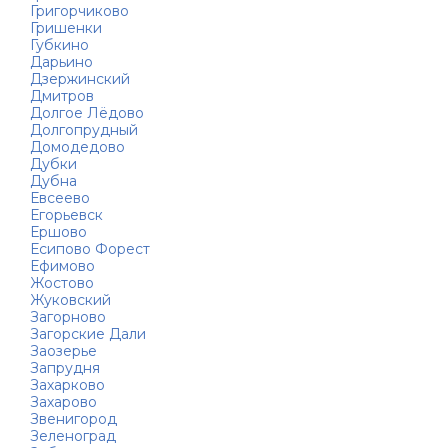
Григорчиково
Гришенки
Губкино
Дарьино
Дзержинский
Дмитров
Долгое Лёдово
Долгопрудный
Домодедово
Дубки
Дубна
Евсеево
Егорьевск
Ершово
Есипово Форест
Ефимово
Жостово
Жуковский
Загорново
Загорские Дали
Заозерье
Запрудня
Захарково
Захарово
Звенигород
Зеленоград