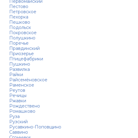
Первомайский
Пестово
Петровское
Пехорка
Пешково
Подольск
Покровское
Полушкино
Поречье
Правдинский
Приозерье
Птицефабрики
Пушкино
Развилка
Райки
Райсемёновское
Раменское
Реутов
Речицы
Ржавки
Рождествено
Ромашково
Руза
Рузский
Русавкино-Поповщино
Саввино
Сгонники