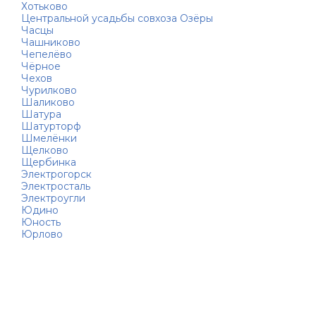
Хотьково
Центральной усадьбы совхоза Озёры
Часцы
Чашниково
Чепелёво
Чёрное
Чехов
Чурилково
Шаликово
Шатура
Шатурторф
Шмелёнки
Щелково
Щербинка
Электрогорск
Электросталь
Электроугли
Юдино
Юность
Юрлово