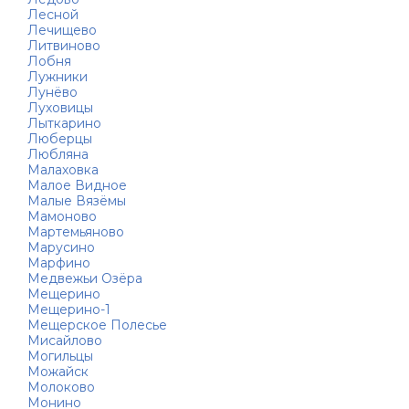
Лесной
Лечищево
Литвиново
Лобня
Лужники
Лунёво
Луховицы
Лыткарино
Люберцы
Любляна
Малаховка
Малое Видное
Малые Вязёмы
Мамоново
Мартемьяново
Марусино
Марфино
Медвежьи Озёра
Мещерино
Мещерино-1
Мещерское Полесье
Мисайлово
Могильцы
Можайск
Молоково
Монино