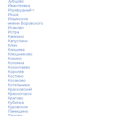
Зубцово
Ивантеевка
Изумрудный г.
Икша
Ильинское
имени Воровского
Исаково
Истра
Камкино
Капустино
Клин
Клишева
Клюшниково
Кокино
Коломна
Колонтаево
Королёв
Костино
Косяково
Котельники
Красковский
Красногорск
Кратово
Кубинка
Куровское
Ламишино
Лёдово