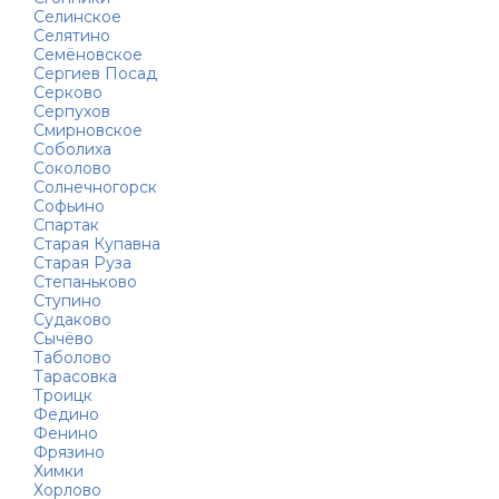
Селинское
Селятино
Семёновское
Сергиев Посад
Серково
Серпухов
Смирновское
Соболиха
Соколово
Солнечногорск
Софьино
Спартак
Старая Купавна
Старая Руза
Степаньково
Ступино
Судаково
Сычёво
Таболово
Тарасовка
Троицк
Федино
Фенино
Фрязино
Химки
Хорлово