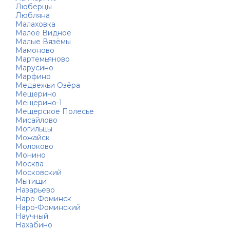
Люберцы
Любляна
Малаховка
Малое Видное
Малые Вязёмы
Мамоново
Мартемьяново
Марусино
Марфино
Медвежьи Озёра
Мещерино
Мещерино-1
Мещерское Полесье
Мисайлово
Могильцы
Можайск
Молоково
Монино
Москва
Московский
Мытищи
Назарьево
Наро-Фоминск
Наро-Фоминский
Научный
Нахабино