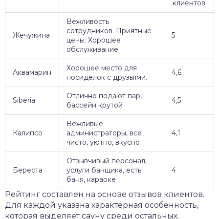
клиентов
Вежливость
сотрудников. Приятные
Жечужина
5
цены. Хорошее
обслуживание
Хорошее место для
Аквамарин
4,6
посиделок с друзьями.
Отлично подают пар,
Siberia
4,5
бассейн крутой
Вежливые
Калипсо
администраторы, все
4,1
чисто, уютно, вкусно
Отзывчивый персонал,
Береста
услуги банщика, есть
4
баня, караоке
Рейтинг составлен на основе отзывов клиентов.
Для каждой указана характерная особенность,
которая выделяет сауну среди остальных.