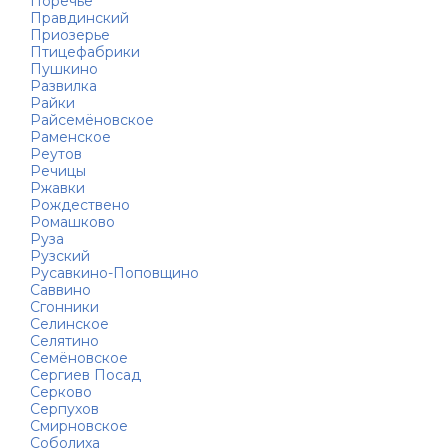
Поречье
Правдинский
Приозерье
Птицефабрики
Пушкино
Развилка
Райки
Райсемёновское
Раменское
Реутов
Речицы
Ржавки
Рождествено
Ромашково
Руза
Рузский
Русавкино-Поповщино
Саввино
Сгонники
Селинское
Селятино
Семёновское
Сергиев Посад
Серково
Серпухов
Смирновское
Соболиха