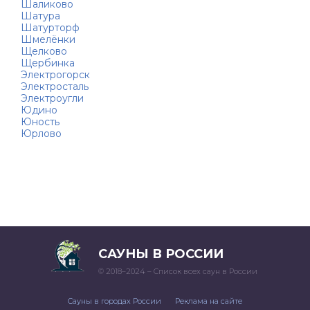
Шаликово
Шатура
Шатурторф
Шмелёнки
Щелково
Щербинка
Электрогорск
Электросталь
Электроугли
Юдино
Юность
Юрлово
САУНЫ В РОССИИ
© 2018–2024 – Список всех саун в России
Сауны в городах России
Реклама на сайте