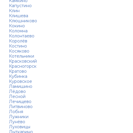
Камкино
Капустино
Клин
Клишева
Клюшниково
Кокино
Коломна
Колонтаево
Королёв
Костино
Косяково
Котельники
Красковский
Красногорск
Кратово
Кубинка
Куровское
Ламишино
Лёдово
Лесной
Лечищево
Литвиново
Лобня
Лужники
Лунёво
Луховицы
Лыткарино