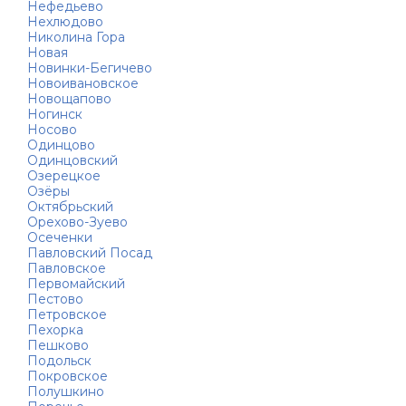
Нефедьево
Нехлюдово
Николина Гора
Новая
Новинки-Бегичево
Новоивановское
Новощапово
Ногинск
Носово
Одинцово
Одинцовский
Озерецкое
Озёры
Октябрьский
Орехово-Зуево
Осеченки
Павловский Посад
Павловское
Первомайский
Пестово
Петровское
Пехорка
Пешково
Подольск
Покровское
Полушкино