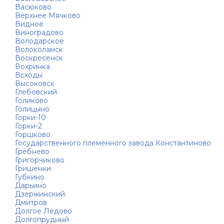
Васюково
Верхнее Мячково
Видное
Виноградово
Володарское
Волоколамск
Воскресенск
Вохринка
Всходы
Высоковск
Глебовский
Голиково
Голицыно
Горки-10
Горки-2
Горшково
Государственного племенного завода Константиново
Гребнево
Григорчиково
Гришенки
Губкино
Дарьино
Дзержинский
Дмитров
Долгое Лёдово
Долгопрудный