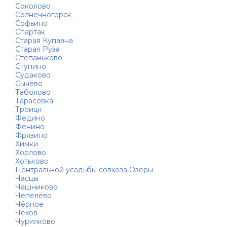
Соколово
Солнечногорск
Софьино
Спартак
Старая Купавна
Старая Руза
Степаньково
Ступино
Судаково
Сычёво
Таболово
Тарасовка
Троицк
Федино
Фенино
Фрязино
Химки
Хорлово
Хотьково
Центральной усадьбы совхоза Озёры
Часцы
Чашниково
Чепелёво
Чёрное
Чехов
Чурилково