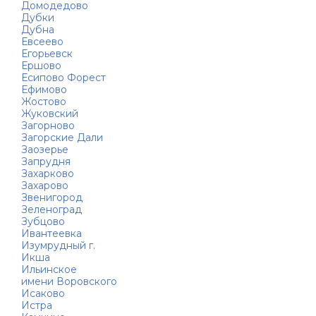
Домодедово
Дубки
Дубна
Евсеево
Егорьевск
Ершово
Есипово Форест
Ефимово
Жостово
Жуковский
Загорново
Загорские Дали
Заозерье
Запрудня
Захарково
Захарово
Звенигород
Зеленоград
Зубцово
Ивантеевка
Изумрудный г.
Икша
Ильинское
имени Воровского
Исаково
Истра