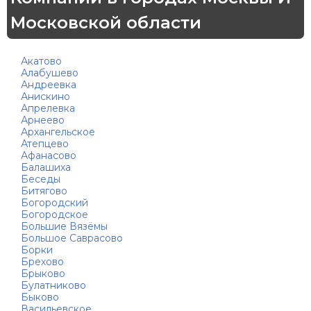
Московской области
Акатово
Алабушево
Андреевка
Анискино
Апрелевка
Арнеево
Архангельское
Атепцево
Афанасово
Балашиха
Беседы
Битягово
Богородский
Богородское
Большие Вязёмы
Большое Саврасово
Борки
Брехово
Брыково
Булатниково
Быково
Васильевское