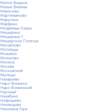
Малое Видное
Малые Вязёмы
Мамоново
Мартемьяново
Марусино
Марфино
Медвежьи Озёра
Мещерино
Мещерино-1
Мещерское Полесье
Мисайлово
Могильцы
Можайск
Молоково
Монино
Москва
Московский
Мытищи
Назарьево
Наро-Фоминск
Наро-Фоминский
Научный
Нахабино
Нефедьево
Нехлюдово
Николина Гора