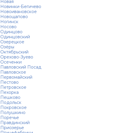
Новая
Новинки-Бегичево
Новоивановское
Новощапово
Ногинск
Носово
Одинцово
Одинцовский
Озерецкое
Озёры
Октябрьский
Орехово-Зуево
Осеченки
Павловский Посад
Павловское
Первомайский
Пестово
Петровское
Пехорка
Пешково
Подольск
Покровское
Полушкино
Поречье
Правдинский
Приозерье
Птицефабрики