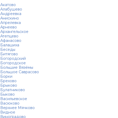
Акатово
Алабушево
Андреевка
Анискино
Апрелевка
Арнеево
Архангельское
Атепцево
Афанасово
Балашиха
Беседы
Битягово
Богородский
Богородское
Большие Вязёмы
Большое Саврасово
Борки
Брехово
Брыково
Булатниково
Быково
Васильевское
Васюково
Верхнее Мячково
Видное
Виноградово