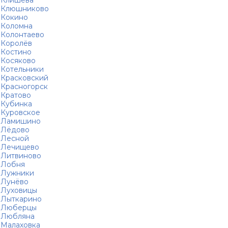
Клишева
Клюшниково
Кокино
Коломна
Колонтаево
Королёв
Костино
Косяково
Котельники
Красковский
Красногорск
Кратово
Кубинка
Куровское
Ламишино
Лёдово
Лесной
Лечищево
Литвиново
Лобня
Лужники
Лунёво
Луховицы
Лыткарино
Люберцы
Любляна
Малаховка