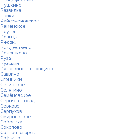
Пушкино
Развилка
Райки
Райсемёновское
Раменское
Реутов
Речицы
Ржавки
Рождествено
Ромашково
Руза
Рузский
Русавкино-Поповщино
Саввино
Сгонники
Селинское
Селятино
Семёновское
Сергиев Посад
Серково
Серпухов
Смирновское
Соболиха
Соколово
Солнечногорск
Софьино