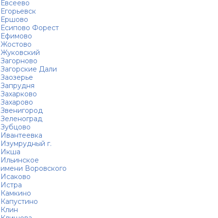
Евсеево
Егорьевск
Ершово
Есипово Форест
Ефимово
Жостово
Жуковский
Загорново
Загорские Дали
Заозерье
Запрудня
Захарково
Захарово
Звенигород
Зеленоград
Зубцово
Ивантеевка
Изумрудный г.
Икша
Ильинское
имени Воровского
Исаково
Истра
Камкино
Капустино
Клин