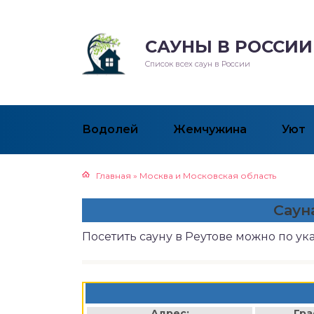
САУНЫ В РОССИИ
Список всех саун в России
Водолей
Жемчужина
Уют
Главная
»
Москва и Московская область
Саун
Посетить сауну в Реутове можно по у
Адрес:
Гра