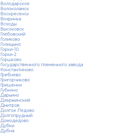
Володарское
Волоколамск
Воскресенск
Вохринка
Всходы
Высоковск
Глебовский
Голиково
Голицыно
Горки-10
Горки-2
Горшково
Государственного племенного завода
Константиново
Гребнево
Григорчиково
Гришенки
Губкино
Дарьино
Дзержинский
Дмитров
Долгое Лёдово
Долгопрудный
Домодедово
Дубки
Дубна