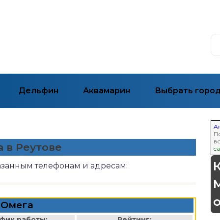
Дельфин
Аквамарин
Выбрать горо
А
П
в
а в Реутове
ca
казанным телефонам и адресам:
Омега
фик работы:
Рейтинг: