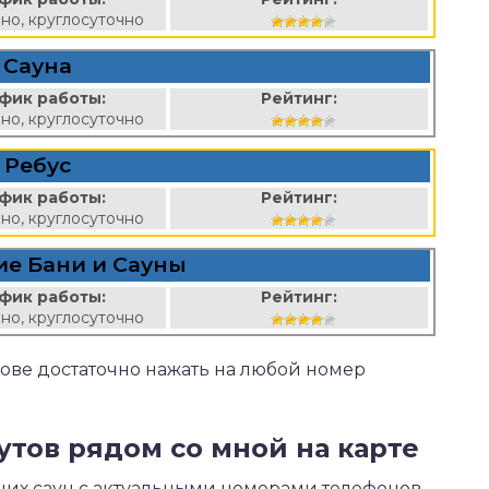
но, круглосуточно
Сауна
фик работы:
Рейтинг:
но, круглосуточно
Ребус
фик работы:
Рейтинг:
но, круглосуточно
ие Бани и Сауны
фик работы:
Рейтинг:
но, круглосуточно
утове достаточно нажать на любой номер
еутов рядом со мной на карте
щих саун с актуальными номерами телефонов,