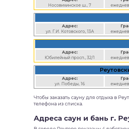
Носовихинское ш., 7
ежеднев
Адрес:
Гра
ул. Г.И. Котовского, 13А
ежеднев
Адрес:
Гра
Юбилейный просп., 32/1
ежеднев
Реутовск
Адрес:
Гра
ул. Победы, 16
ежеднев
Чтобы заказать сауну для отдыха в Ре
телефона из списка.
Адреса саун и бань г. Р
В городе Реутове показаны 4 работаю