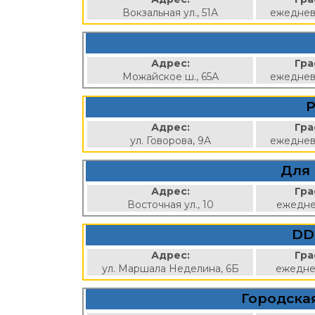
Вокзальная ул., 51А
ежеднев
Адрес:
Гра
Можайское ш., 65А
ежеднев
Адрес:
Гра
ул. Говорова, 9А
ежеднев
Для 
Адрес:
Гра
Восточная ул., 10
ежедне
DD
Адрес:
Гра
ул. Маршала Неделина, 6Б
ежедне
Городская