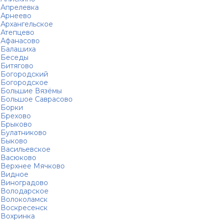
Апрелевка
Арнеево
Архангельское
Атепцево
Афанасово
Балашиха
Беседы
Битягово
Богородский
Богородское
Большие Вязёмы
Большое Саврасово
Борки
Брехово
Брыково
Булатниково
Быково
Васильевское
Васюково
Верхнее Мячково
Видное
Виноградово
Володарское
Волоколамск
Воскресенск
Вохринка