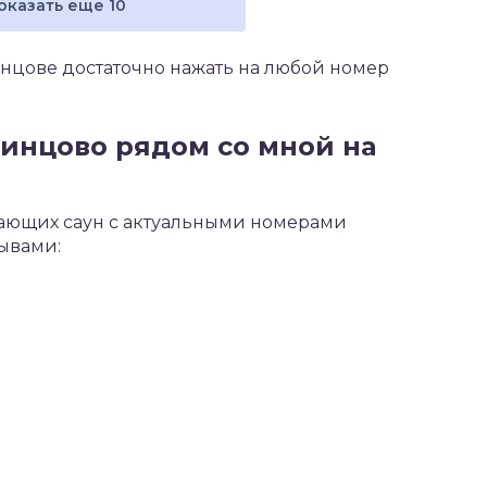
оказать еще 10
инцове достаточно нажать на любой номер
Одинцово рядом со мной на
тающих саун с актуальными номерами
зывами: