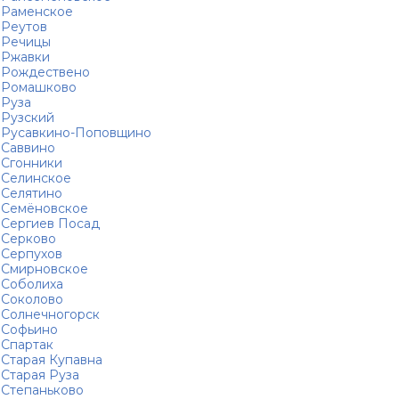
Раменское
Реутов
Речицы
Ржавки
Рождествено
Ромашково
Руза
Рузский
Русавкино-Поповщино
Саввино
Сгонники
Селинское
Селятино
Семёновское
Сергиев Посад
Серково
Серпухов
Смирновское
Соболиха
Соколово
Солнечногорск
Софьино
Спартак
Старая Купавна
Старая Руза
Степаньково