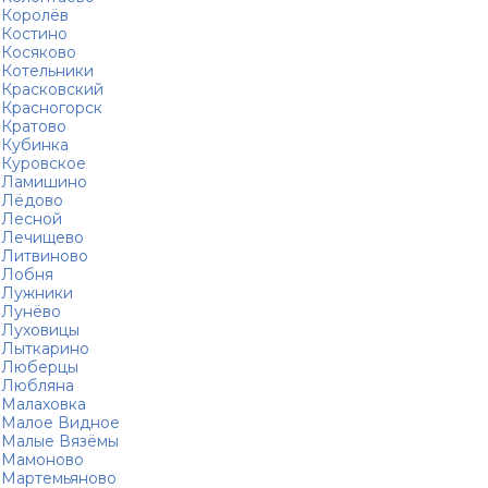
Королёв
Костино
Косяково
Котельники
Красковский
Красногорск
Кратово
Кубинка
Куровское
Ламишино
Лёдово
Лесной
Лечищево
Литвиново
Лобня
Лужники
Лунёво
Луховицы
Лыткарино
Люберцы
Любляна
Малаховка
Малое Видное
Малые Вязёмы
Мамоново
Мартемьяново