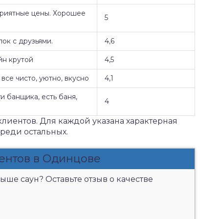
Приятные цены. Хорошее
5
ок с друзьями.
4,6
йн крутой
4,5
все чисто, уютно, вкусно
4,1
и банщика, есть баня,
4
клиентов. Для каждой указана характерная
среди остальных.
ентов в Одинцове
ыше саун? Оставьте отзыв о качестве