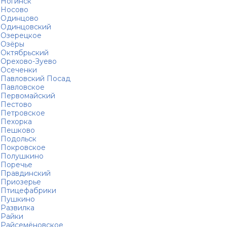
Ногинск
Носово
Одинцово
Одинцовский
Озерецкое
Озёры
Октябрьский
Орехово-Зуево
Осеченки
Павловский Посад
Павловское
Первомайский
Пестово
Петровское
Пехорка
Пешково
Подольск
Покровское
Полушкино
Поречье
Правдинский
Приозерье
Птицефабрики
Пушкино
Развилка
Райки
Райсемёновское