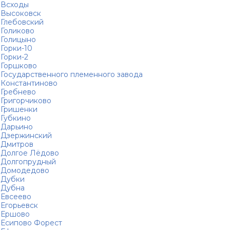
Всходы
Высоковск
Глебовский
Голиково
Голицыно
Горки-10
Горки-2
Горшково
Государственного племенного завода
Константиново
Гребнево
Григорчиково
Гришенки
Губкино
Дарьино
Дзержинский
Дмитров
Долгое Лёдово
Долгопрудный
Домодедово
Дубки
Дубна
Евсеево
Егорьевск
Ершово
Есипово Форест