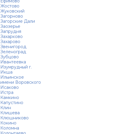
Ефимово
Жостово
Жуковский
Загорново
Загорские Дали
Заозерье
Запрудня
Захарково
Захарово
Звенигород
Зеленоград
Зубцово
Ивантеевка
Изумрудный г.
Икша
Ильинское
имени Воровского
Исаково
Истра
Камкино
Капустино
Клин
Клишева
Клюшниково
Кокино
Коломна
Колонтаево