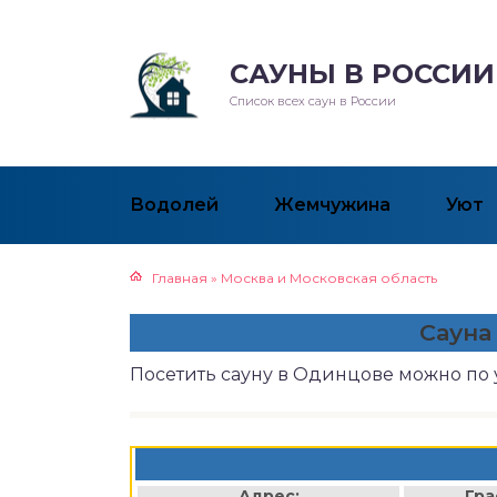
САУНЫ В РОССИИ
Список всех саун в России
Водолей
Жемчужина
Уют
Главная
»
Москва и Московская область
Сауна
Посетить сауну в Одинцове можно по 
Адрес:
Гра