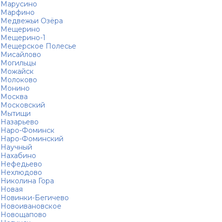
Марусино
Марфино
Медвежьи Озёра
Мещерино
Мещерино-1
Мещерское Полесье
Мисайлово
Могильцы
Можайск
Молоково
Монино
Москва
Московский
Мытищи
Назарьево
Наро-Фоминск
Наро-Фоминский
Научный
Нахабино
Нефедьево
Нехлюдово
Николина Гора
Новая
Новинки-Бегичево
Новоивановское
Новощапово