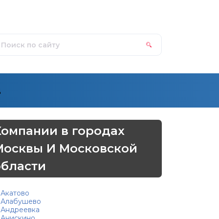
д
Компании в городах
Москвы И Московской
области
Акатово
Алабушево
Андреевка
Анискино