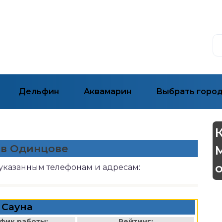
Дельфин
Аквамарин
Выбрать горо
 в Одинцове
указанным телефонам и адресам:
Сауна
фик работы:
Рейтинг: