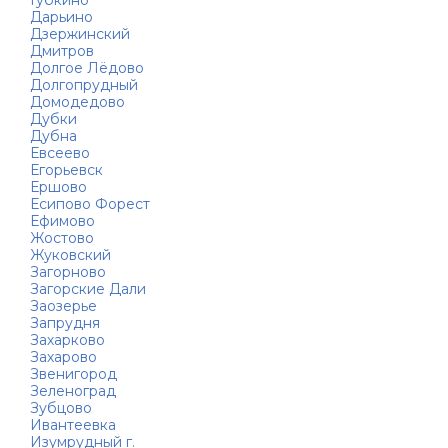
Губкино
Дарьино
Дзержинский
Дмитров
Долгое Лёдово
Долгопрудный
Домодедово
Дубки
Дубна
Евсеево
Егорьевск
Ершово
Есипово Форест
Ефимово
Жостово
Жуковский
Загорново
Загорские Дали
Заозерье
Запрудня
Захарково
Захарово
Звенигород
Зеленоград
Зубцово
Ивантеевка
Изумрудный г.