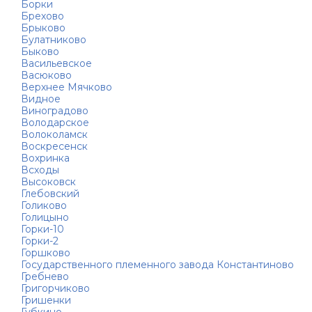
Борки
Брехово
Брыково
Булатниково
Быково
Васильевское
Васюково
Верхнее Мячково
Видное
Виноградово
Володарское
Волоколамск
Воскресенск
Вохринка
Всходы
Высоковск
Глебовский
Голиково
Голицыно
Горки-10
Горки-2
Горшково
Государственного племенного завода Константиново
Гребнево
Григорчиково
Гришенки