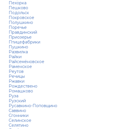
Пехорка
Пешково
Подольск
Покровское
Полушкино
Поречье
Правдинский
Приозерье
Птицефабрики
Пушкино
Развилка
Райки
Райсемёновское
Раменское
Реутов
Речицы
Ржавки
Рождествено
Ромашково
Руза
Рузский
Русавкино-Поповщино
Саввино
Сгонники
Селинское
Селятино