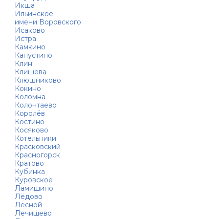
Икша
Ильинское
имени Воровского
Исаково
Истра
Камкино
Капустино
Клин
Клишева
Клюшниково
Кокино
Коломна
Колонтаево
Королёв
Костино
Косяково
Котельники
Красковский
Красногорск
Кратово
Кубинка
Куровское
Ламишино
Лёдово
Лесной
Лечищево