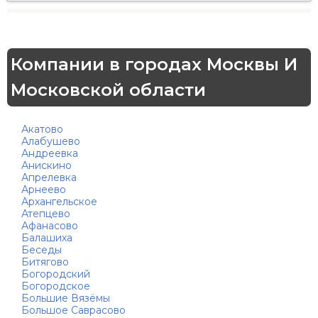
Компании в городах Москвы И
Московской области
Акатово
Алабушево
Андреевка
Анискино
Апрелевка
Арнеево
Архангельское
Атепцево
Афанасово
Балашиха
Беседы
Битягово
Богородский
Богородское
Большие Вязёмы
Большое Саврасово