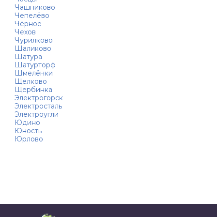
Чашниково
Чепелёво
Чёрное
Чехов
Чурилково
Шаликово
Шатура
Шатурторф
Шмелёнки
Щелково
Щербинка
Электрогорск
Электросталь
Электроугли
Юдино
Юность
Юрлово