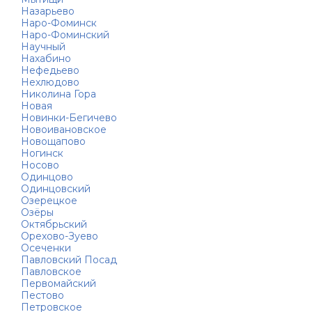
Назарьево
Наро-Фоминск
Наро-Фоминский
Научный
Нахабино
Нефедьево
Нехлюдово
Николина Гора
Новая
Новинки-Бегичево
Новоивановское
Новощапово
Ногинск
Носово
Одинцово
Одинцовский
Озерецкое
Озёры
Октябрьский
Орехово-Зуево
Осеченки
Павловский Посад
Павловское
Первомайский
Пестово
Петровское