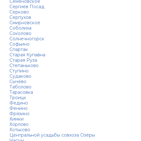
Семёновское
Сергиев Посад
Серково
Серпухов
Смирновское
Соболиха
Соколово
Солнечногорск
Софьино
Спартак
Старая Купавна
Старая Руза
Степаньково
Ступино
Судаково
Сычёво
Таболово
Тарасовка
Троицк
Федино
Фенино
Фрязино
Химки
Хорлово
Хотьково
Центральной усадьбы совхоза Озёры
Часцы