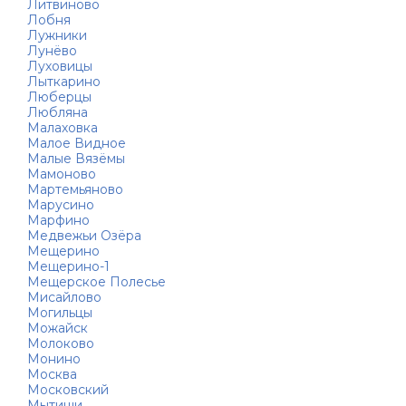
Литвиново
Лобня
Лужники
Лунёво
Луховицы
Лыткарино
Люберцы
Любляна
Малаховка
Малое Видное
Малые Вязёмы
Мамоново
Мартемьяново
Марусино
Марфино
Медвежьи Озёра
Мещерино
Мещерино-1
Мещерское Полесье
Мисайлово
Могильцы
Можайск
Молоково
Монино
Москва
Московский
Мытищи