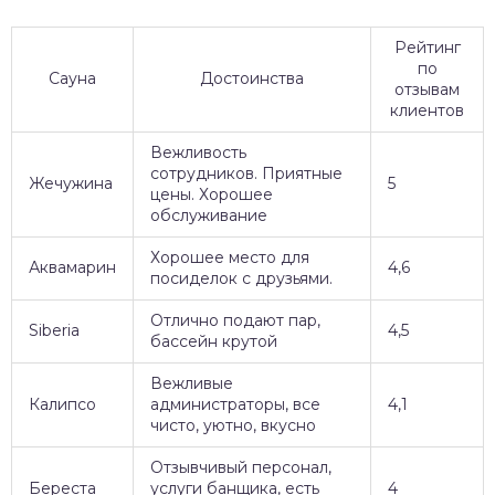
Рейтинг
по
Сауна
Достоинства
отзывам
клиентов
Вежливость
сотрудников. Приятные
Жечужина
5
цены. Хорошее
обслуживание
Хорошее место для
Аквамарин
4,6
посиделок с друзьями.
Отлично подают пар,
Siberia
4,5
бассейн крутой
Вежливые
Калипсо
администраторы, все
4,1
чисто, уютно, вкусно
Отзывчивый персонал,
Береста
услуги банщика, есть
4