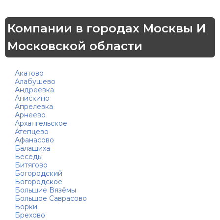
Компании в городах Москвы И
Московской области
Акатово
Алабушево
Андреевка
Анискино
Апрелевка
Арнеево
Архангельское
Атепцево
Афанасово
Балашиха
Беседы
Битягово
Богородский
Богородское
Большие Вязёмы
Большое Саврасово
Борки
Брехово