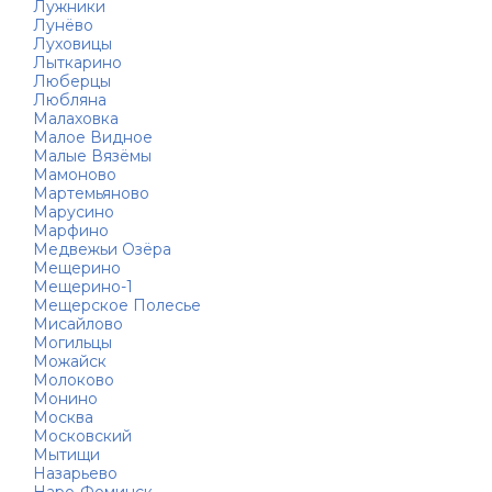
Лужники
Лунёво
Луховицы
Лыткарино
Люберцы
Любляна
Малаховка
Малое Видное
Малые Вязёмы
Мамоново
Мартемьяново
Марусино
Марфино
Медвежьи Озёра
Мещерино
Мещерино-1
Мещерское Полесье
Мисайлово
Могильцы
Можайск
Молоково
Монино
Москва
Московский
Мытищи
Назарьево