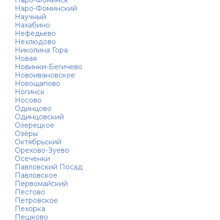
Наро-Фоминск
Наро-Фоминский
Научный
Нахабино
Нефедьево
Нехлюдово
Николина Гора
Новая
Новинки-Бегичево
Новоивановское
Новощапово
Ногинск
Носово
Одинцово
Одинцовский
Озерецкое
Озёры
Октябрьский
Орехово-Зуево
Осеченки
Павловский Посад
Павловское
Первомайский
Пестово
Петровское
Пехорка
Пешково