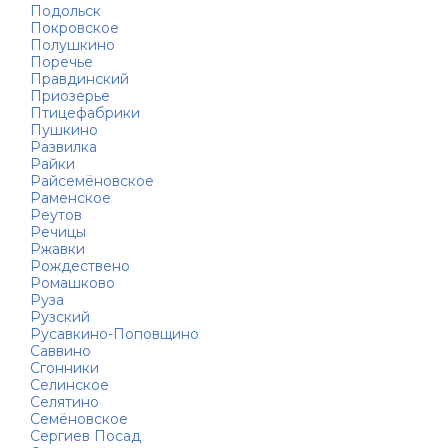
Подольск
Покровское
Полушкино
Поречье
Правдинский
Приозерье
Птицефабрики
Пушкино
Развилка
Райки
Райсемёновское
Раменское
Реутов
Речицы
Ржавки
Рождествено
Ромашково
Руза
Рузский
Русавкино-Поповщино
Саввино
Сгонники
Селинское
Селятино
Семёновское
Сергиев Посад