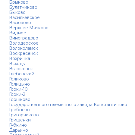
Брыково
Булатниково
Быково
Васильевское
Васюково
Верхнее Мячково
Видное
Виноградово
Володарское
Волоколамск
Воскресенск
Вохринка
Всходы
Высоковск
Глебовский
Голиково
Голицыно
Горки-10
Горки-2
Горшково
Государственного племенного завода Константиново
Гребнево
Григорчиково
Гришенки
Губкино
Дарьино