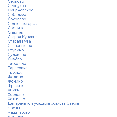
Серково
Серпухов
Смирновское
Соболиха
Соколово
Солнечногорск
Софьино
Спартак
Старая Купавна
Старая Руза
Степаньково
Ступино
Судаково
Сычёво
Таболово
Тарасовка
Троицк
Федино
Фенино
Фрязино
Химки
Хорлово
Хотьково
Центральной усадьбы совхоза Озёры
Часцы
Чашниково
Чепелёво