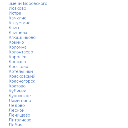
имени Воровского
Исаково
Истра
Камкино
Капустино
Клин
Клишева
Клюшниково
Кокино
Коломна
Колонтаево
Королёв
Костино
Косяково
Котельники
Красковский
Красногорск
Кратово
Кубинка
Куровское
Ламишино
Лёдово
Лесной
Лечищево
Литвиново
Лобня