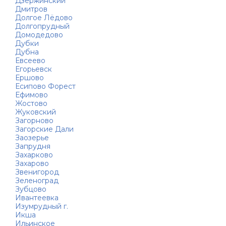
Дзержинский
Дмитров
Долгое Лёдово
Долгопрудный
Домодедово
Дубки
Дубна
Евсеево
Егорьевск
Ершово
Есипово Форест
Ефимово
Жостово
Жуковский
Загорново
Загорские Дали
Заозерье
Запрудня
Захарково
Захарово
Звенигород
Зеленоград
Зубцово
Ивантеевка
Изумрудный г.
Икша
Ильинское