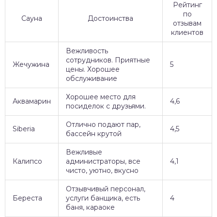
Рейтинг
по
Сауна
Достоинства
отзывам
клиентов
Вежливость
сотрудников. Приятные
Жечужина
5
цены. Хорошее
обслуживание
Хорошее место для
Аквамарин
4,6
посиделок с друзьями.
Отлично подают пар,
Siberia
4,5
бассейн крутой
Вежливые
Калипсо
администраторы, все
4,1
чисто, уютно, вкусно
Отзывчивый персонал,
Береста
услуги банщика, есть
4
баня, караоке