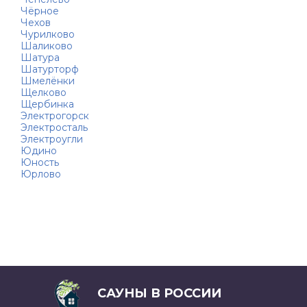
Чёрное
Чехов
Чурилково
Шаликово
Шатура
Шатурторф
Шмелёнки
Щелково
Щербинка
Электрогорск
Электросталь
Электроугли
Юдино
Юность
Юрлово
САУНЫ В РОССИИ