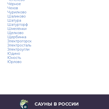
Чёрное
Чехов
Чурилково
Шаликово
Шатура
Шатурторф
Шмелёнки
Щелково
Щербинка
Электрогорск
Электросталь
Электроугли
Юдино
Юность
Юрлово
САУНЫ В РОССИИ