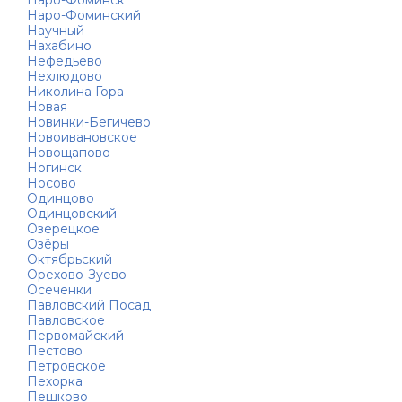
Наро-Фоминск
Наро-Фоминский
Научный
Нахабино
Нефедьево
Нехлюдово
Николина Гора
Новая
Новинки-Бегичево
Новоивановское
Новощапово
Ногинск
Носово
Одинцово
Одинцовский
Озерецкое
Озёры
Октябрьский
Орехово-Зуево
Осеченки
Павловский Посад
Павловское
Первомайский
Пестово
Петровское
Пехорка
Пешково