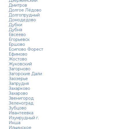
Дзержинский
Дмитров
Долгое Лёдово
Долгопрудный
Домодедово
Дубки
Дубна
Евсеево
Егорьевск
Ершово
Есипово Форест
Ефимово
Жостово
Жуковский
Загорново
Загорские Дали
Заозерье
Запрудня
Захарково
Захарово
Звенигород
Зеленоград
Зубцово
Ивантеевка
Изумрудный г.
Икша
Ильинское