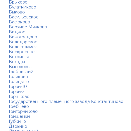
Брыково
Булатниково
Быково
Васильевское
Васюково
Верхнее Мячково
Видное
Виноградово
Володарское
Волоколамск
Воскресенск
Вохринка
Всходы
Высоковск
Глебовский
Голиково
Голицыно
Горки-10
Горки-2
Горшково
Государственного племенного завода Константиново
Гребнево
Григорчиково
Гришенки
Губкино
Дарьино