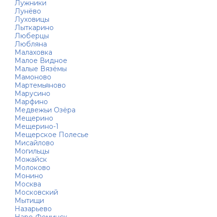
Лужники
Лунёво
Луховицы
Лыткарино
Люберцы
Любляна
Малаховка
Малое Видное
Малые Вязёмы
Мамоново
Мартемьяново
Марусино
Марфино
Медвежьи Озёра
Мещерино
Мещерино-1
Мещерское Полесье
Мисайлово
Могильцы
Можайск
Молоково
Монино
Москва
Московский
Мытищи
Назарьево