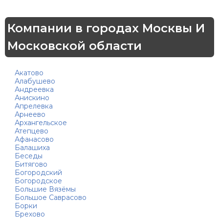
Компании в городах Москвы И
Московской области
Акатово
Алабушево
Андреевка
Анискино
Апрелевка
Арнеево
Архангельское
Атепцево
Афанасово
Балашиха
Беседы
Битягово
Богородский
Богородское
Большие Вязёмы
Большое Саврасово
Борки
Брехово