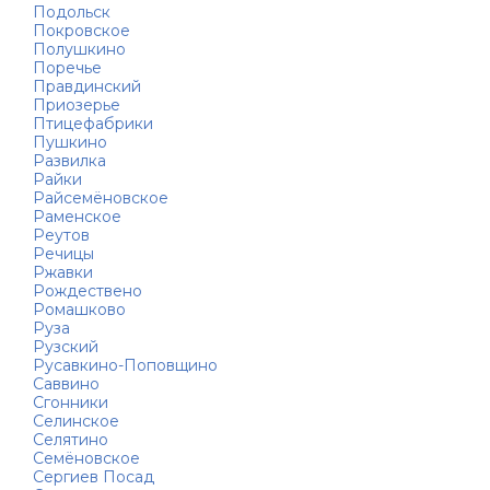
Подольск
Покровское
Полушкино
Поречье
Правдинский
Приозерье
Птицефабрики
Пушкино
Развилка
Райки
Райсемёновское
Раменское
Реутов
Речицы
Ржавки
Рождествено
Ромашково
Руза
Рузский
Русавкино-Поповщино
Саввино
Сгонники
Селинское
Селятино
Семёновское
Сергиев Посад