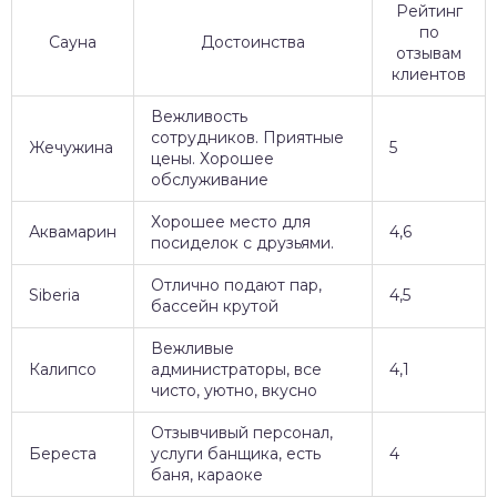
Рейтинг
по
Сауна
Достоинства
отзывам
клиентов
Вежливость
сотрудников. Приятные
Жечужина
5
цены. Хорошее
обслуживание
Хорошее место для
Аквамарин
4,6
посиделок с друзьями.
Отлично подают пар,
Siberia
4,5
бассейн крутой
Вежливые
Калипсо
администраторы, все
4,1
чисто, уютно, вкусно
Отзывчивый персонал,
Береста
услуги банщика, есть
4
баня, караоке