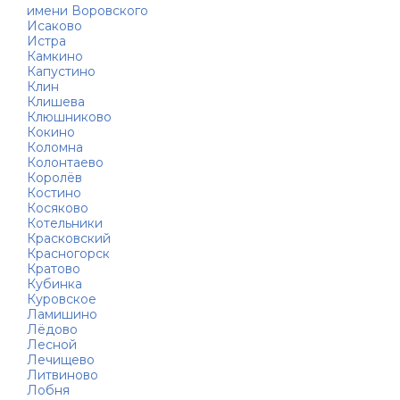
имени Воровского
Исаково
Истра
Камкино
Капустино
Клин
Клишева
Клюшниково
Кокино
Коломна
Колонтаево
Королёв
Костино
Косяково
Котельники
Красковский
Красногорск
Кратово
Кубинка
Куровское
Ламишино
Лёдово
Лесной
Лечищево
Литвиново
Лобня