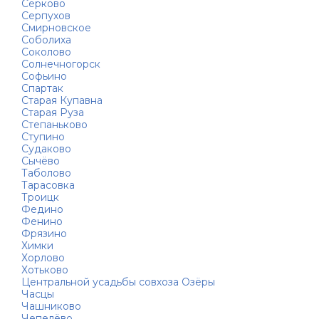
Серково
Серпухов
Смирновское
Соболиха
Соколово
Солнечногорск
Софьино
Спартак
Старая Купавна
Старая Руза
Степаньково
Ступино
Судаково
Сычёво
Таболово
Тарасовка
Троицк
Федино
Фенино
Фрязино
Химки
Хорлово
Хотьково
Центральной усадьбы совхоза Озёры
Часцы
Чашниково
Чепелёво