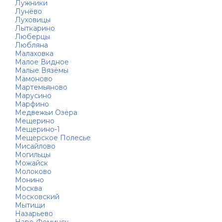
Лужники
Лунёво
Луховицы
Лыткарино
Люберцы
Любляна
Малаховка
Малое Видное
Малые Вязёмы
Мамоново
Мартемьяново
Марусино
Марфино
Медвежьи Озёра
Мещерино
Мещерино-1
Мещерское Полесье
Мисайлово
Могильцы
Можайск
Молоково
Монино
Москва
Московский
Мытищи
Назарьево