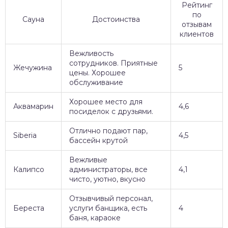
Рейтинг
по
Сауна
Достоинства
отзывам
клиентов
Вежливость
сотрудников. Приятные
Жечужина
5
цены. Хорошее
обслуживание
Хорошее место для
Аквамарин
4,6
посиделок с друзьями.
Отлично подают пар,
Siberia
4,5
бассейн крутой
Вежливые
Калипсо
администраторы, все
4,1
чисто, уютно, вкусно
Отзывчивый персонал,
Береста
услуги банщика, есть
4
баня, караоке