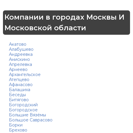
Компании в городах Москвы И
Московской области
Акатово
Алабушево
Андреевка
Анискино
Апрелевка
Арнеево
Архангельское
Атепцево
Афанасово
Балашиха
Беседы
Битягово
Богородский
Богородское
Большие Вязёмы
Большое Саврасово
Борки
Брехово