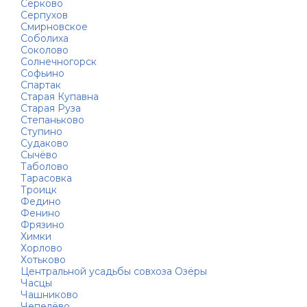
Серково
Серпухов
Смирновское
Соболиха
Соколово
Солнечногорск
Софьино
Спартак
Старая Купавна
Старая Руза
Степаньково
Ступино
Судаково
Сычёво
Таболово
Тарасовка
Троицк
Федино
Фенино
Фрязино
Химки
Хорлово
Хотьково
Центральной усадьбы совхоза Озёры
Часцы
Чашниково
Чепелёво