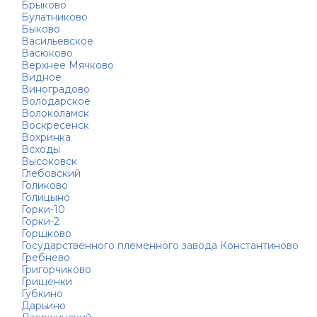
Брыково
Булатниково
Быково
Васильевское
Васюково
Верхнее Мячково
Видное
Виноградово
Володарское
Волоколамск
Воскресенск
Вохринка
Всходы
Высоковск
Глебовский
Голиково
Голицыно
Горки-10
Горки-2
Горшково
Государственного племенного завода Константиново
Гребнево
Григорчиково
Гришенки
Губкино
Дарьино