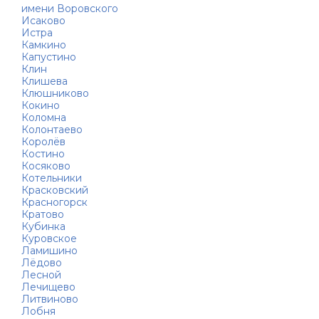
имени Воровского
Исаково
Истра
Камкино
Капустино
Клин
Клишева
Клюшниково
Кокино
Коломна
Колонтаево
Королёв
Костино
Косяково
Котельники
Красковский
Красногорск
Кратово
Кубинка
Куровское
Ламишино
Лёдово
Лесной
Лечищево
Литвиново
Лобня