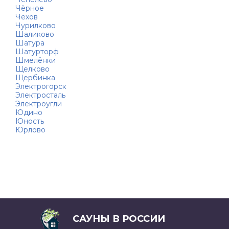
Чёрное
Чехов
Чурилково
Шаликово
Шатура
Шатурторф
Шмелёнки
Щелково
Щербинка
Электрогорск
Электросталь
Электроугли
Юдино
Юность
Юрлово
САУНЫ В РОССИИ