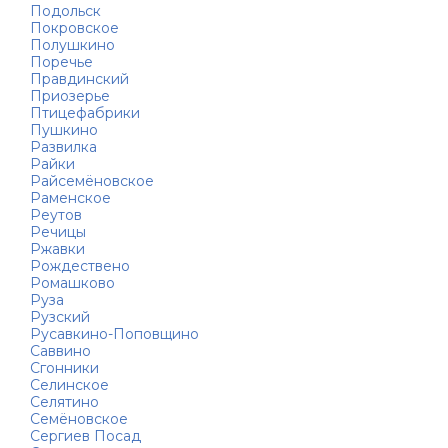
Подольск
Покровское
Полушкино
Поречье
Правдинский
Приозерье
Птицефабрики
Пушкино
Развилка
Райки
Райсемёновское
Раменское
Реутов
Речицы
Ржавки
Рождествено
Ромашково
Руза
Рузский
Русавкино-Поповщино
Саввино
Сгонники
Селинское
Селятино
Семёновское
Сергиев Посад