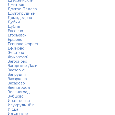
Дзержинский
Дмитров
Долгое Лёдово
Долгопрудный
Домодедово
Дубки
Дубна
Евсеево
Егорьевск
Ершово
Есипово Форест
Ефимово
Жостово
Жуковский
Загорново
Загорские Дали
Заозерье
Запрудня
Захарково
Захарово
Звенигород
Зеленоград
Зубцово
Ивантеевка
Изумрудный г.
Икша
Ильинское