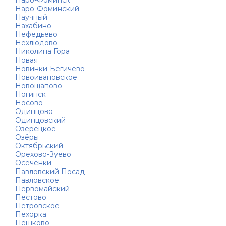
Наро-Фоминск
Наро-Фоминский
Научный
Нахабино
Нефедьево
Нехлюдово
Николина Гора
Новая
Новинки-Бегичево
Новоивановское
Новощапово
Ногинск
Носово
Одинцово
Одинцовский
Озерецкое
Озёры
Октябрьский
Орехово-Зуево
Осеченки
Павловский Посад
Павловское
Первомайский
Пестово
Петровское
Пехорка
Пешково