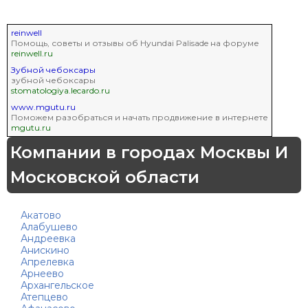
reinwell
Помощь, советы и отзывы об Hyundai Palisade на форуме
reinwell.ru
Зубной чебоксары
зубной чебоксары
stomatologiya.lecardo.ru
www.mgutu.ru
Поможем разобраться и начать продвижение в интернете
mgutu.ru
Компании в городах Москвы И
Московской области
Акатово
Алабушево
Андреевка
Анискино
Апрелевка
Арнеево
Архангельское
Атепцево