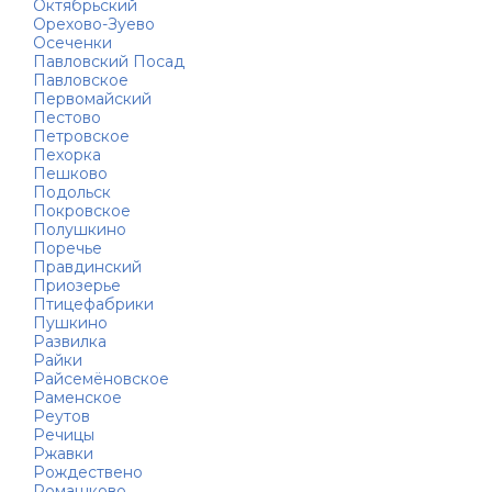
Октябрьский
Орехово-Зуево
Осеченки
Павловский Посад
Павловское
Первомайский
Пестово
Петровское
Пехорка
Пешково
Подольск
Покровское
Полушкино
Поречье
Правдинский
Приозерье
Птицефабрики
Пушкино
Развилка
Райки
Райсемёновское
Раменское
Реутов
Речицы
Ржавки
Рождествено
Ромашково