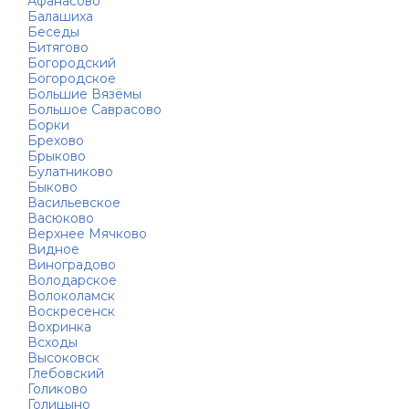
Афанасово
Балашиха
Беседы
Битягово
Богородский
Богородское
Большие Вязёмы
Большое Саврасово
Борки
Брехово
Брыково
Булатниково
Быково
Васильевское
Васюково
Верхнее Мячково
Видное
Виноградово
Володарское
Волоколамск
Воскресенск
Вохринка
Всходы
Высоковск
Глебовский
Голиково
Голицыно