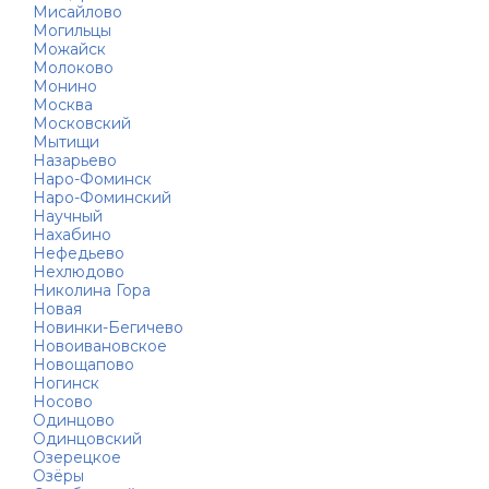
Мисайлово
Могильцы
Можайск
Молоково
Монино
Москва
Московский
Мытищи
Назарьево
Наро-Фоминск
Наро-Фоминский
Научный
Нахабино
Нефедьево
Нехлюдово
Николина Гора
Новая
Новинки-Бегичево
Новоивановское
Новощапово
Ногинск
Носово
Одинцово
Одинцовский
Озерецкое
Озёры