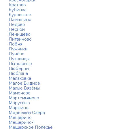
Красногорск
Кратово
Кубинка
Куровское
Ламишино
Лёдово
Лесной
Лечищево
Литвиново
Лобня
Лужники
Лунёво
Луховицы
Лыткарино
Люберцы
Любляна
Малаховка
Малое Видное
Малые Вязёмы
Мамоново
Мартемьяново
Марусино
Марфино
Медвежьи Озёра
Мещерино
Мещерино-1
Мещерское Полесье