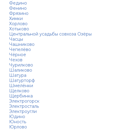
Федино
Фенино
Фрязино
Химки
Хорлово
Хотьково
Центральной усадьбы совхоза Озёры
Часцы
Чашниково
Чепелёво
Чёрное
Чехов
Чурилково
Шаликово
Шатура
Шатурторф
Шмелёнки
Щелково
Щербинка
Электрогорск
Электросталь
Электроугли
Юдино
Юность
Юрлово