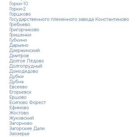
Горки-10
Горки-2
Горшково
Государственного племенного завода Константиново
Гребнево
Григорчиково
Гришенки
Губкино
Дарьино
Дзержинский
Дмитров
Долгое Лёдово
Долгопрудный
Домодедово
Дубки
Дубна
Евсеево
Егорьевск
Ершово
Есипово Форест
Ефимово
Жостово
Жуковский
Загорново
Загорские Дали
Заозерье