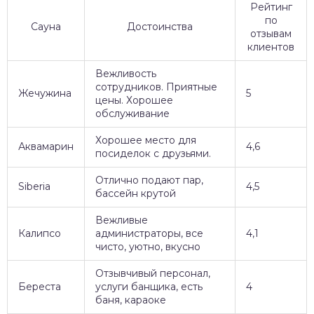
Рейтинг
по
Сауна
Достоинства
отзывам
клиентов
Вежливость
сотрудников. Приятные
Жечужина
5
цены. Хорошее
обслуживание
Хорошее место для
Аквамарин
4,6
посиделок с друзьями.
Отлично подают пар,
Siberia
4,5
бассейн крутой
Вежливые
Калипсо
администраторы, все
4,1
чисто, уютно, вкусно
Отзывчивый персонал,
Береста
услуги банщика, есть
4
баня, караоке