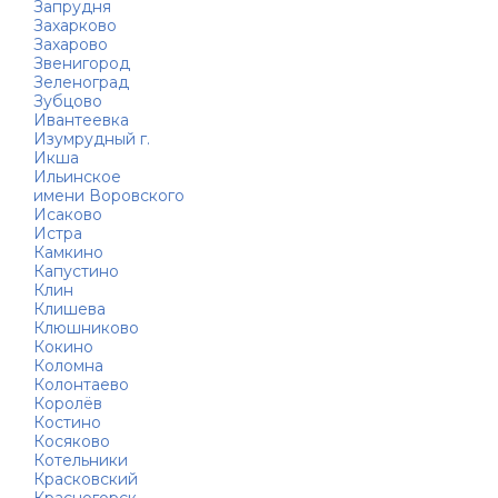
Запрудня
Захарково
Захарово
Звенигород
Зеленоград
Зубцово
Ивантеевка
Изумрудный г.
Икша
Ильинское
имени Воровского
Исаково
Истра
Камкино
Капустино
Клин
Клишева
Клюшниково
Кокино
Коломна
Колонтаево
Королёв
Костино
Косяково
Котельники
Красковский