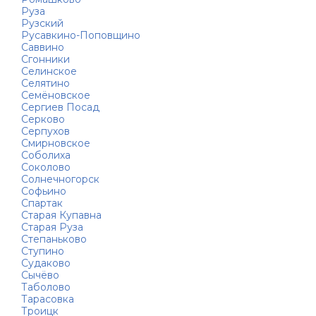
Руза
Рузский
Русавкино-Поповщино
Саввино
Сгонники
Селинское
Селятино
Семёновское
Сергиев Посад
Серково
Серпухов
Смирновское
Соболиха
Соколово
Солнечногорск
Софьино
Спартак
Старая Купавна
Старая Руза
Степаньково
Ступино
Судаково
Сычёво
Таболово
Тарасовка
Троицк