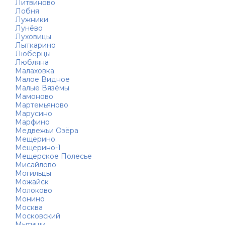
Литвиново
Лобня
Лужники
Лунёво
Луховицы
Лыткарино
Люберцы
Любляна
Малаховка
Малое Видное
Малые Вязёмы
Мамоново
Мартемьяново
Марусино
Марфино
Медвежьи Озёра
Мещерино
Мещерино-1
Мещерское Полесье
Мисайлово
Могильцы
Можайск
Молоково
Монино
Москва
Московский
Мытищи