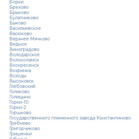
Борки
Брехово
Брыково
Булатниково
Быково
Васильевское
Васюково
Верхнее Мячково
Видное
Виноградово
Володарское
Волоколамск
Воскресенск
Вохринка
Всходы
Высоковск
Глебовский
Голиково
Голицыно
Горки-10
Горки-2
Горшково
Государственного племенного завода Константиново
Гребнево
Григорчиково
Гришенки