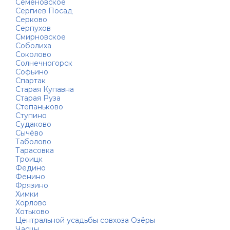
Семёновское
Сергиев Посад
Серково
Серпухов
Смирновское
Соболиха
Соколово
Солнечногорск
Софьино
Спартак
Старая Купавна
Старая Руза
Степаньково
Ступино
Судаково
Сычёво
Таболово
Тарасовка
Троицк
Федино
Фенино
Фрязино
Химки
Хорлово
Хотьково
Центральной усадьбы совхоза Озёры
Часцы