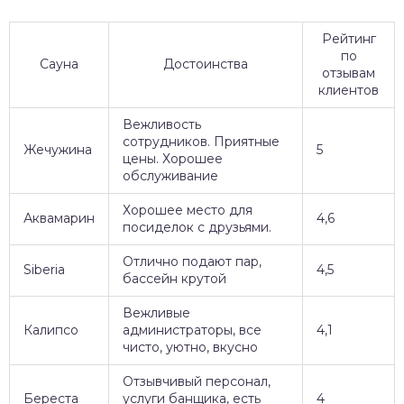
Рейтинг
по
Сауна
Достоинства
отзывам
клиентов
Вежливость
сотрудников. Приятные
Жечужина
5
цены. Хорошее
обслуживание
Хорошее место для
Аквамарин
4,6
посиделок с друзьями.
Отлично подают пар,
Siberia
4,5
бассейн крутой
Вежливые
Калипсо
администраторы, все
4,1
чисто, уютно, вкусно
Отзывчивый персонал,
Береста
услуги банщика, есть
4