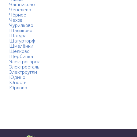
Чашниково
Чепелёво
Чёрное
Чехов
Чурилково
Шаликово
Шатура
Шатурторф
Шмелёнки
Щелково
Щербинка
Электрогорск
Электросталь
Электроугли
Юдино
Юность
Юрлово