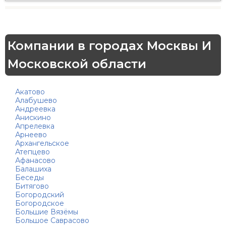
Компании в городах Москвы И
Московской области
Акатово
Алабушево
Андреевка
Анискино
Апрелевка
Арнеево
Архангельское
Атепцево
Афанасово
Балашиха
Беседы
Битягово
Богородский
Богородское
Большие Вязёмы
Большое Саврасово