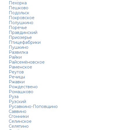
Пехорка
Пешково
Подольск
Покровское
Полушкино
Поречье
Правдинский
Приозерье
Птицефабрики
Пушкино
Развилка
Райки
Райсемёновское
Раменское
Реутов
Речицы
Ржавки
Рождествено
Ромашково
Руза
Рузский
Русавкино-Поповщино
Саввино
Сгонники
Селинское
Селятино