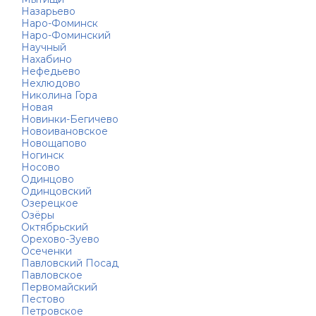
Назарьево
Наро-Фоминск
Наро-Фоминский
Научный
Нахабино
Нефедьево
Нехлюдово
Николина Гора
Новая
Новинки-Бегичево
Новоивановское
Новощапово
Ногинск
Носово
Одинцово
Одинцовский
Озерецкое
Озёры
Октябрьский
Орехово-Зуево
Осеченки
Павловский Посад
Павловское
Первомайский
Пестово
Петровское