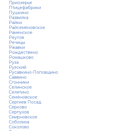
Приозерье
Птицефабрики
Пушкино
Развилка
Райки
Райсемёновское
Раменское
Реутов
Речицы
Ржавки
Рождествено
Ромашково
Руза
Рузский
Русавкино-Поповщино
Саввино
Сгонники
Селинское
Селятино
Семёновское
Сергиев Посад
Серково
Серпухов
Смирновское
Соболиха
Соколово