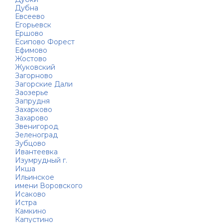
Дубна
Евсеево
Егорьевск
Ершово
Есипово Форест
Ефимово
Жостово
Жуковский
Загорново
Загорские Дали
Заозерье
Запрудня
Захарково
Захарово
Звенигород
Зеленоград
Зубцово
Ивантеевка
Изумрудный г.
Икша
Ильинское
имени Воровского
Исаково
Истра
Камкино
Капустино