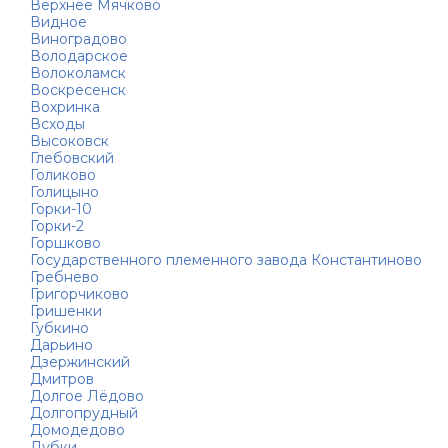
Верхнее Мячково
Видное
Виноградово
Володарское
Волоколамск
Воскресенск
Вохринка
Всходы
Высоковск
Глебовский
Голиково
Голицыно
Горки-10
Горки-2
Горшково
Государственного племенного завода Константиново
Гребнево
Григорчиково
Гришенки
Губкино
Дарьино
Дзержинский
Дмитров
Долгое Лёдово
Долгопрудный
Домодедово
Дубки