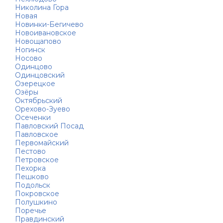
Николина Гора
Новая
Новинки-Бегичево
Новоивановское
Новощапово
Ногинск
Носово
Одинцово
Одинцовский
Озерецкое
Озёры
Октябрьский
Орехово-Зуево
Осеченки
Павловский Посад
Павловское
Первомайский
Пестово
Петровское
Пехорка
Пешково
Подольск
Покровское
Полушкино
Поречье
Правдинский