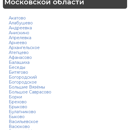
Московской области
Акатово
Алабушево
Андреевка
Анискино
Апрелевка
Арнеево
Архангельское
Атепцево
Афанасово
Балашиха
Беседы
Битягово
Богородский
Богородское
Большие Вязёмы
Большое Саврасово
Борки
Брехово
Брыково
Булатниково
Быково
Васильевское
Васюково