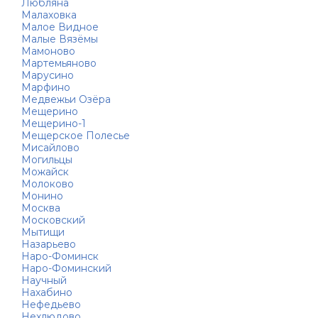
Любляна
Малаховка
Малое Видное
Малые Вязёмы
Мамоново
Мартемьяново
Марусино
Марфино
Медвежьи Озёра
Мещерино
Мещерино-1
Мещерское Полесье
Мисайлово
Могильцы
Можайск
Молоково
Монино
Москва
Московский
Мытищи
Назарьево
Наро-Фоминск
Наро-Фоминский
Научный
Нахабино
Нефедьево
Нехлюдово