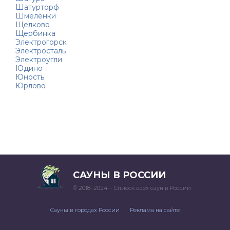
Шатурторф
Шмелёнки
Щелково
Щербинка
Электрогорск
Электросталь
Электроугли
Юдино
Юность
Юрлово
САУНЫ В РОССИИ
© 2018–2024 – Список всех саун в России
Сауны в городах России
Реклама на сайте