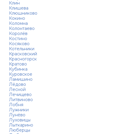
Клин
Клишева
Клюшниково
Кокино
Коломна
Колонтаево
Королёв
Костино
Косяково
Котельники
Красковский
Красногорск
Кратово
Кубинка
Куровское
Ламишино
Лёдово
Лесной
Лечищево
Литвиново
Лобня
Лужники
Лунёво
Луховицы
Лыткарино
Люберцы