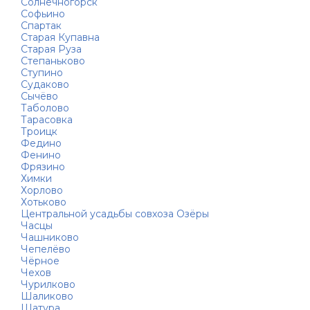
Солнечногорск
Софьино
Спартак
Старая Купавна
Старая Руза
Степаньково
Ступино
Судаково
Сычёво
Таболово
Тарасовка
Троицк
Федино
Фенино
Фрязино
Химки
Хорлово
Хотьково
Центральной усадьбы совхоза Озёры
Часцы
Чашниково
Чепелёво
Чёрное
Чехов
Чурилково
Шаликово
Шатура