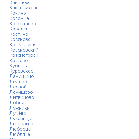
Клишева
Клюшниково
Кокино
Коломна
Колонтаево
Королёв
Костино
Косяково
Котельники
Красковский
Красногорск
Кратово
Кубинка
Куровское
Ламишино
Лёдово
Лесной
Лечищево
Литвиново
Лобня
Лужники
Лунёво
Луховицы
Лыткарино
Люберцы
Любляна