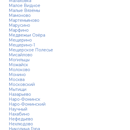
Малаховка
Малое Видное
Малые Вязёмы
Мамоново
Мартемьяново
Марусино
Марфино
Медвежьи Озёра
Мещерино
Мещерино-1
Мещерское Полесье
Мисайлово
Могильцы
Можайск
Молоково
Монино
Москва
Московский
Мытищи
Назарьево
Наро-Фоминск
Наро-Фоминский
Научный
Нахабино
Нефедьево
Нехлюдово
Николина Гора