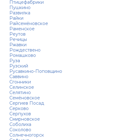
Птицефабрики
Пушкино
Развилка
Райки
Райсемёновское
Раменское
Реутов
Речицы
Ржавки
Рождествено
Ромашково
Руза
Рузский
Русавкино-Поповщино
Саввино
Сгонники
Селинское
Селятино
Семёновское
Сергиев Посад
Серково
Серпухов
Смирновское
Соболиха
Соколово
Солнечногорск