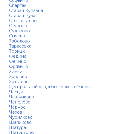
Софьино
Спартак
Старая Купавна
Старая Руза
Степаньково
Ступино
Судаково
Сычёво
Таболово
Тарасовка
Троицк
Федино
Фенино
Фрязино
Химки
Хорлово
Хотьково
Центральной усадьбы совхоза Озёры
Часцы
Чашниково
Чепелёво
Чёрное
Чехов
Чурилково
Шаликово
Шатура
Шатурторф