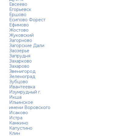
Евсеево
Егорьевск
Ершово
Есипово Форест
Ефимово
Жостово
Жуковский
Загорново
Загорские Дали
Заозерье
Запрудня
Захарково
Захарово
Звенигород
Зеленоград
Зубцово
Ивантеевка
Изумрудный г.
Икша
Ильинское
имени Воровского
Исаково
Истра
Камкино
Капустино
Клин