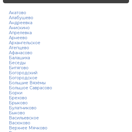
Акатово
Алабушево
Андреевка
Анискино
Апрелевка
Арнеево
Архангельское
Атепцево
Афанасово
Балашиха
Беседы
Битягово
Богородский
Богородское
Большие Вязёмы
Большое Саврасово
Борки
Брехово
Брыково
Булатниково
Быково
Васильевское
Васюково
Верхнее Мячково