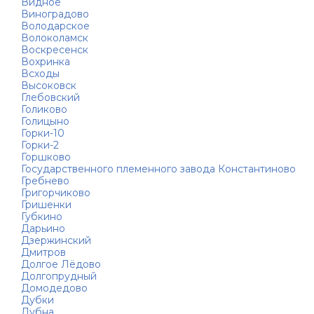
Видное
Виноградово
Володарское
Волоколамск
Воскресенск
Вохринка
Всходы
Высоковск
Глебовский
Голиково
Голицыно
Горки-10
Горки-2
Горшково
Государственного племенного завода Константиново
Гребнево
Григорчиково
Гришенки
Губкино
Дарьино
Дзержинский
Дмитров
Долгое Лёдово
Долгопрудный
Домодедово
Дубки
Дубна