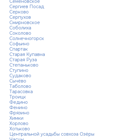
Семёновское
Сергиев Посад
Серково
Серпухов
Смирновское
Соболиха
Соколово
Солнечногорск
Софьино
Спартак
Старая Купавна
Старая Руза
Степаньково
Ступино
Судаково
Сычёво
Таболово
Тарасовка
Троицк
Федино
Фенино
Фрязино
Химки
Хорлово
Хотьково
Центральной усадьбы совхоза Озёры
Часцы