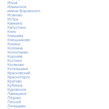
Икша
Ильинское
имени Воровского
Исаково
Истра
Камкино
Капустино
Клин
Клишева
Клюшниково
Кокино
Коломна
Колонтаево
Королёв
Костино
Косяково
Котельники
Красковский
Красногорск
Кратово
Кубинка
Куровское
Ламишино
Лёдово
Лесной
Лечищево