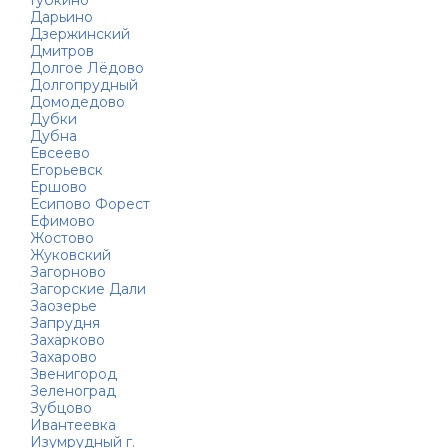
Губкино
Дарьино
Дзержинский
Дмитров
Долгое Лёдово
Долгопрудный
Домодедово
Дубки
Дубна
Евсеево
Егорьевск
Ершово
Есипово Форест
Ефимово
Жостово
Жуковский
Загорново
Загорские Дали
Заозерье
Запрудня
Захарково
Захарово
Звенигород
Зеленоград
Зубцово
Ивантеевка
Изумрудный г.