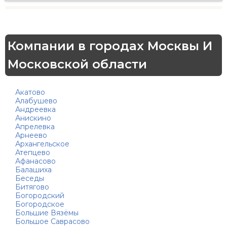
Компании в городах Москвы И
Московской области
Акатово
Алабушево
Андреевка
Анискино
Апрелевка
Арнеево
Архангельское
Атепцево
Афанасово
Балашиха
Беседы
Битягово
Богородский
Богородское
Большие Вязёмы
Большое Саврасово