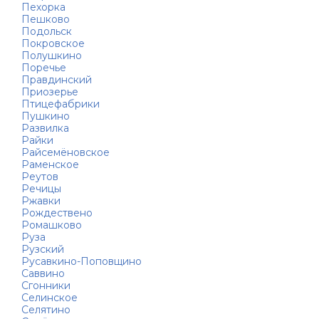
Пехорка
Пешково
Подольск
Покровское
Полушкино
Поречье
Правдинский
Приозерье
Птицефабрики
Пушкино
Развилка
Райки
Райсемёновское
Раменское
Реутов
Речицы
Ржавки
Рождествено
Ромашково
Руза
Рузский
Русавкино-Поповщино
Саввино
Сгонники
Селинское
Селятино