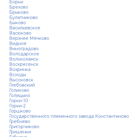
Борки
Брехово
Брыково
Булатниково
Быково
Васильевское
Васюково
Верхнее Мячково
Видное
Виноградово
Володарское
Волоколамск
Воскресенск
Вохринка
Всходы
Высоковск
Глебовский
Голиково
Голицыно
Горки-10
Горки-2
Горшково
Государственного племенного завода Константиново
Гребнево
Григорчиково
Гришенки