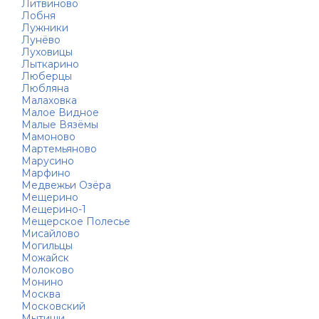
Литвиново
Лобня
Лужники
Лунёво
Луховицы
Лыткарино
Люберцы
Любляна
Малаховка
Малое Видное
Малые Вязёмы
Мамоново
Мартемьяново
Марусино
Марфино
Медвежьи Озёра
Мещерино
Мещерино-1
Мещерское Полесье
Мисайлово
Могильцы
Можайск
Молоково
Монино
Москва
Московский
Мытищи