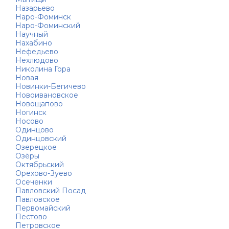
Назарьево
Наро-Фоминск
Наро-Фоминский
Научный
Нахабино
Нефедьево
Нехлюдово
Николина Гора
Новая
Новинки-Бегичево
Новоивановское
Новощапово
Ногинск
Носово
Одинцово
Одинцовский
Озерецкое
Озёры
Октябрьский
Орехово-Зуево
Осеченки
Павловский Посад
Павловское
Первомайский
Пестово
Петровское