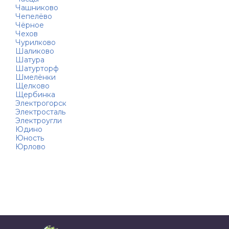
Чашниково
Чепелёво
Чёрное
Чехов
Чурилково
Шаликово
Шатура
Шатурторф
Шмелёнки
Щелково
Щербинка
Электрогорск
Электросталь
Электроугли
Юдино
Юность
Юрлово