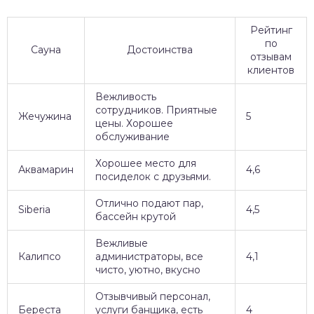
Рейтинг
по
Сауна
Достоинства
отзывам
клиентов
Вежливость
сотрудников. Приятные
Жечужина
5
цены. Хорошее
обслуживание
Хорошее место для
Аквамарин
4,6
посиделок с друзьями.
Отлично подают пар,
Siberia
4,5
бассейн крутой
Вежливые
Калипсо
администраторы, все
4,1
чисто, уютно, вкусно
Отзывчивый персонал,
Береста
услуги банщика, есть
4