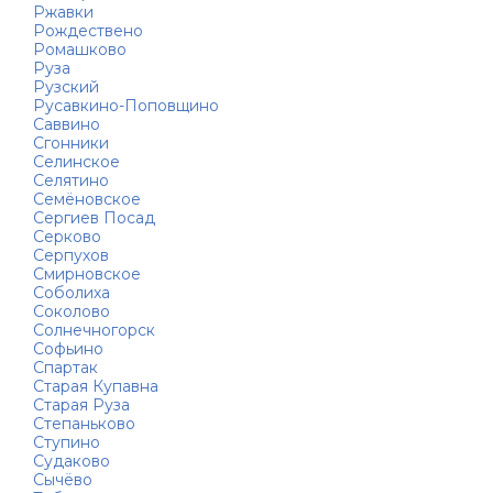
Ржавки
Рождествено
Ромашково
Руза
Рузский
Русавкино-Поповщино
Саввино
Сгонники
Селинское
Селятино
Семёновское
Сергиев Посад
Серково
Серпухов
Смирновское
Соболиха
Соколово
Солнечногорск
Софьино
Спартак
Старая Купавна
Старая Руза
Степаньково
Ступино
Судаково
Сычёво