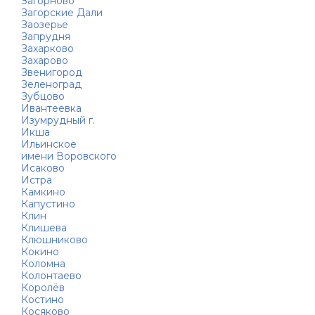
Загорново
Загорские Дали
Заозерье
Запрудня
Захарково
Захарово
Звенигород
Зеленоград
Зубцово
Ивантеевка
Изумрудный г.
Икша
Ильинское
имени Воровского
Исаково
Истра
Камкино
Капустино
Клин
Клишева
Клюшниково
Кокино
Коломна
Колонтаево
Королёв
Костино
Косяково