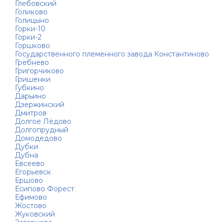
Глебовский
Голиково
Голицыно
Горки-10
Горки-2
Горшково
Государственного племенного завода Константиново
Гребнево
Григорчиково
Гришенки
Губкино
Дарьино
Дзержинский
Дмитров
Долгое Лёдово
Долгопрудный
Домодедово
Дубки
Дубна
Евсеево
Егорьевск
Ершово
Есипово Форест
Ефимово
Жостово
Жуковский