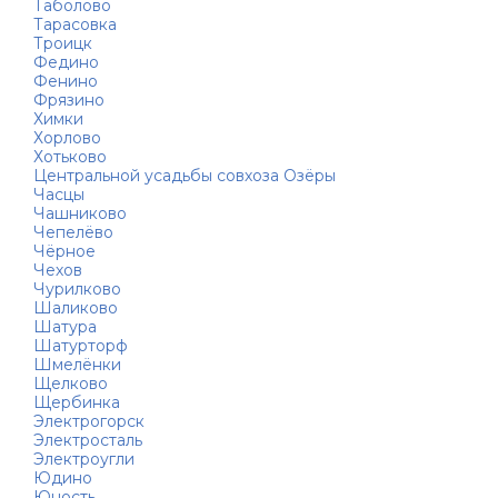
Таболово
Тарасовка
Троицк
Федино
Фенино
Фрязино
Химки
Хорлово
Хотьково
Центральной усадьбы совхоза Озёры
Часцы
Чашниково
Чепелёво
Чёрное
Чехов
Чурилково
Шаликово
Шатура
Шатурторф
Шмелёнки
Щелково
Щербинка
Электрогорск
Электросталь
Электроугли
Юдино
Юность