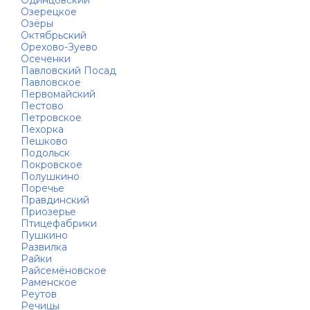
Одинцовский
Озерецкое
Озёры
Октябрьский
Орехово-Зуево
Осеченки
Павловский Посад
Павловское
Первомайский
Пестово
Петровское
Пехорка
Пешково
Подольск
Покровское
Полушкино
Поречье
Правдинский
Приозерье
Птицефабрики
Пушкино
Развилка
Райки
Райсемёновское
Раменское
Реутов
Речицы