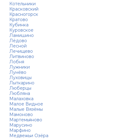
Котельники
Красковский
Красногорск
Кратово
Кубинка
Куровское
Ламишино
Лёдово
Лесной
Лечищево
Литвиново
Лобня
Лужники
Лунёво
Луховицы
Лыткарино
Люберцы
Любляна
Малаховка
Малое Видное
Малые Вязёмы
Мамоново
Мартемьяново
Марусино
Марфино
Медвежьи Озёра