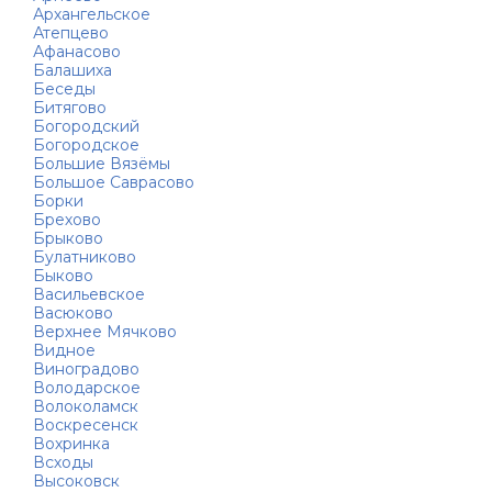
Архангельское
Атепцево
Афанасово
Балашиха
Беседы
Битягово
Богородский
Богородское
Большие Вязёмы
Большое Саврасово
Борки
Брехово
Брыково
Булатниково
Быково
Васильевское
Васюково
Верхнее Мячково
Видное
Виноградово
Володарское
Волоколамск
Воскресенск
Вохринка
Всходы
Высоковск