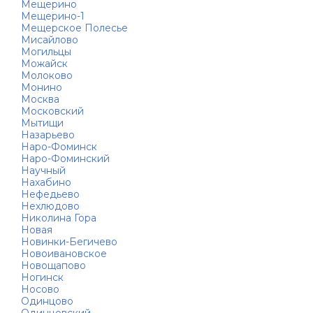
Мещерино
Мещерино-1
Мещерское Полесье
Мисайлово
Могильцы
Можайск
Молоково
Монино
Москва
Московский
Мытищи
Назарьево
Наро-Фоминск
Наро-Фоминский
Научный
Нахабино
Нефедьево
Нехлюдово
Николина Гора
Новая
Новинки-Бегичево
Новоивановское
Новощапово
Ногинск
Носово
Одинцово