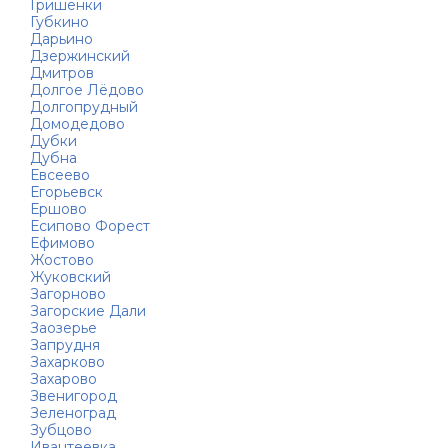
Гришенки
Губкино
Дарьино
Дзержинский
Дмитров
Долгое Лёдово
Долгопрудный
Домодедово
Дубки
Дубна
Евсеево
Егорьевск
Ершово
Есипово Форест
Ефимово
Жостово
Жуковский
Загорново
Загорские Дали
Заозерье
Запрудня
Захарково
Захарово
Звенигород
Зеленоград
Зубцово
Ивантеевка