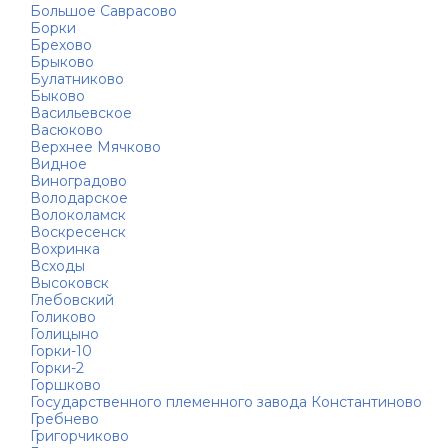
Большое Саврасово
Борки
Брехово
Брыково
Булатниково
Быково
Васильевское
Васюково
Верхнее Мячково
Видное
Виноградово
Володарское
Волоколамск
Воскресенск
Вохринка
Всходы
Высоковск
Глебовский
Голиково
Голицыно
Горки-10
Горки-2
Горшково
Государственного племенного завода Константиново
Гребнево
Григорчиково