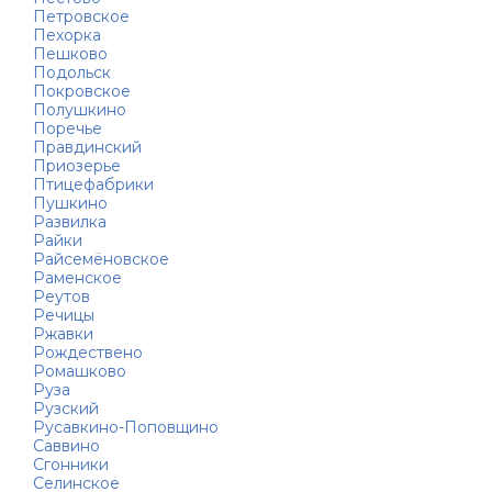
Петровское
Пехорка
Пешково
Подольск
Покровское
Полушкино
Поречье
Правдинский
Приозерье
Птицефабрики
Пушкино
Развилка
Райки
Райсемёновское
Раменское
Реутов
Речицы
Ржавки
Рождествено
Ромашково
Руза
Рузский
Русавкино-Поповщино
Саввино
Сгонники
Селинское