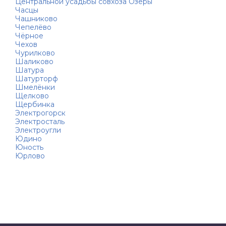
Центральной усадьбы совхоза Озёры
Часцы
Чашниково
Чепелёво
Чёрное
Чехов
Чурилково
Шаликово
Шатура
Шатурторф
Шмелёнки
Щелково
Щербинка
Электрогорск
Электросталь
Электроугли
Юдино
Юность
Юрлово