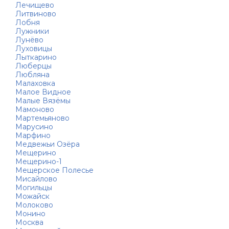
Лечищево
Литвиново
Лобня
Лужники
Лунёво
Луховицы
Лыткарино
Люберцы
Любляна
Малаховка
Малое Видное
Малые Вязёмы
Мамоново
Мартемьяново
Марусино
Марфино
Медвежьи Озёра
Мещерино
Мещерино-1
Мещерское Полесье
Мисайлово
Могильцы
Можайск
Молоково
Монино
Москва