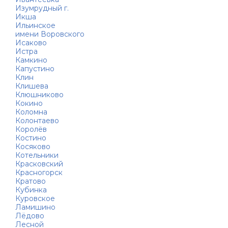
Изумрудный г.
Икша
Ильинское
имени Воровского
Исаково
Истра
Камкино
Капустино
Клин
Клишева
Клюшниково
Кокино
Коломна
Колонтаево
Королёв
Костино
Косяково
Котельники
Красковский
Красногорск
Кратово
Кубинка
Куровское
Ламишино
Лёдово
Лесной