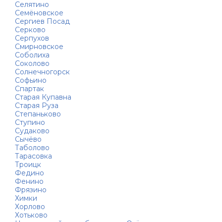
Селятино
Семёновское
Сергиев Посад
Серково
Серпухов
Смирновское
Соболиха
Соколово
Солнечногорск
Софьино
Спартак
Старая Купавна
Старая Руза
Степаньково
Ступино
Судаково
Сычёво
Таболово
Тарасовка
Троицк
Федино
Фенино
Фрязино
Химки
Хорлово
Хотьково