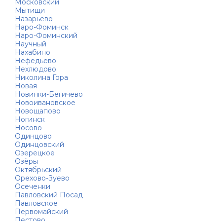
Московский
Мытищи
Назарьево
Наро-Фоминск
Наро-Фоминский
Научный
Нахабино
Нефедьево
Нехлюдово
Николина Гора
Новая
Новинки-Бегичево
Новоивановское
Новощапово
Ногинск
Носово
Одинцово
Одинцовский
Озерецкое
Озёры
Октябрьский
Орехово-Зуево
Осеченки
Павловский Посад
Павловское
Первомайский
Пестово