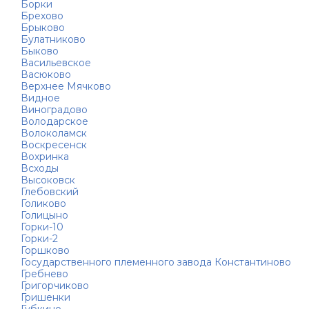
Борки
Брехово
Брыково
Булатниково
Быково
Васильевское
Васюково
Верхнее Мячково
Видное
Виноградово
Володарское
Волоколамск
Воскресенск
Вохринка
Всходы
Высоковск
Глебовский
Голиково
Голицыно
Горки-10
Горки-2
Горшково
Государственного племенного завода Константиново
Гребнево
Григорчиково
Гришенки