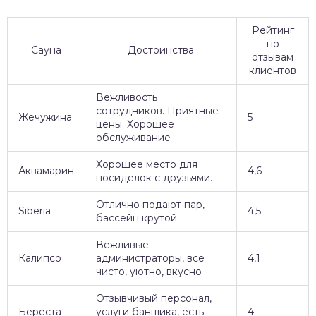
Рейтинг
по
Сауна
Достоинства
отзывам
клиентов
Вежливость
сотрудников. Приятные
Жечужина
5
цены. Хорошее
обслуживание
Хорошее место для
Аквамарин
4,6
посиделок с друзьями.
Отлично подают пар,
Siberia
4,5
бассейн крутой
Вежливые
Калипсо
администраторы, все
4,1
чисто, уютно, вкусно
Отзывчивый персонал,
Береста
услуги банщика, есть
4