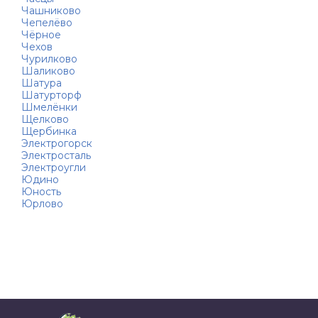
Чашниково
Чепелёво
Чёрное
Чехов
Чурилково
Шаликово
Шатура
Шатурторф
Шмелёнки
Щелково
Щербинка
Электрогорск
Электросталь
Электроугли
Юдино
Юность
Юрлово