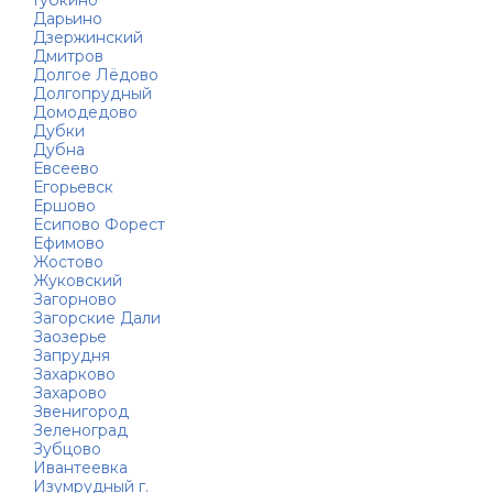
Губкино
Дарьино
Дзержинский
Дмитров
Долгое Лёдово
Долгопрудный
Домодедово
Дубки
Дубна
Евсеево
Егорьевск
Ершово
Есипово Форест
Ефимово
Жостово
Жуковский
Загорново
Загорские Дали
Заозерье
Запрудня
Захарково
Захарово
Звенигород
Зеленоград
Зубцово
Ивантеевка
Изумрудный г.