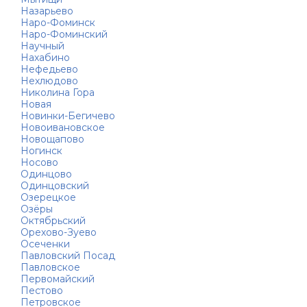
Назарьево
Наро-Фоминск
Наро-Фоминский
Научный
Нахабино
Нефедьево
Нехлюдово
Николина Гора
Новая
Новинки-Бегичево
Новоивановское
Новощапово
Ногинск
Носово
Одинцово
Одинцовский
Озерецкое
Озёры
Октябрьский
Орехово-Зуево
Осеченки
Павловский Посад
Павловское
Первомайский
Пестово
Петровское