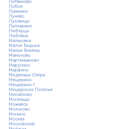
Литвиново
Лобня
Лужники
Лунёво
Луховицы
Лыткарино
Люберцы
Любляна
Малаховка
Малое Видное
Малые Вязёмы
Мамоново
Мартемьяново
Марусино
Марфино
Медвежьи Озёра
Мещерино
Мещерино-1
Мещерское Полесье
Мисайлово
Могильцы
Можайск
Молоково
Монино
Москва
Московский
Мытищи