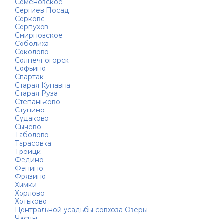
Семёновское
Сергиев Посад
Серково
Серпухов
Смирновское
Соболиха
Соколово
Солнечногорск
Софьино
Спартак
Старая Купавна
Старая Руза
Степаньково
Ступино
Судаково
Сычёво
Таболово
Тарасовка
Троицк
Федино
Фенино
Фрязино
Химки
Хорлово
Хотьково
Центральной усадьбы совхоза Озёры
Часцы