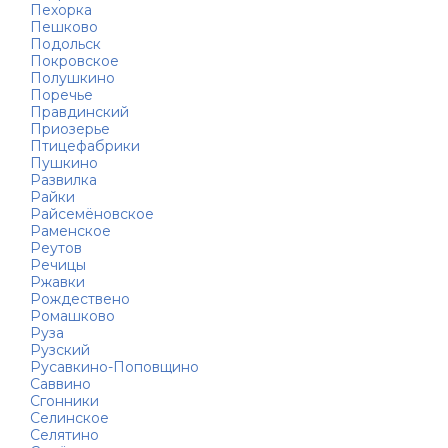
Пехорка
Пешково
Подольск
Покровское
Полушкино
Поречье
Правдинский
Приозерье
Птицефабрики
Пушкино
Развилка
Райки
Райсемёновское
Раменское
Реутов
Речицы
Ржавки
Рождествено
Ромашково
Руза
Рузский
Русавкино-Поповщино
Саввино
Сгонники
Селинское
Селятино