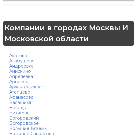
Компании в городах Москвы И
Московской области
Акатово
Алабушево
Андреевка
Анискино
Апрелевка
Арнеево
Архангельское
Атепцево
Афанасово
Балашиха
Беседы
Битягово
Богородский
Богородское
Большие Вязёмы
Большое Саврасово