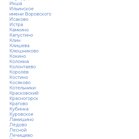
Икша
Ильинское
имени Воровского
Исаково
Истра
Камкино
Капустино
Клин
Клишева
Клюшниково
Кокино
Коломна
Колонтаево
Королёв
Костино
Косяково
Котельники
Красковский
Красногорск
Кратово
Кубинка
Куровское
Ламишино
Лёдово
Лесной
Лечищево