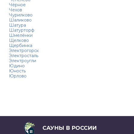
Чёрное
Чехов
Чурилково
Шаликово
Шатура
Шатурторф
Шмелёнки
Щелково
Щербинка
Электрогорск
Электросталь
Электроугли
Юдино
Юность
Юрлово
САУНЫ В РОССИИ