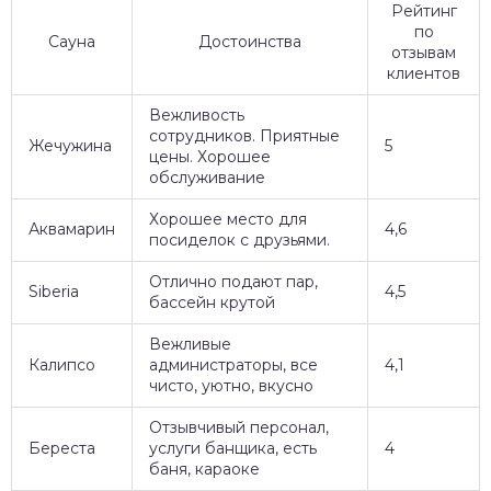
Рейтинг
по
Сауна
Достоинства
отзывам
клиентов
Вежливость
сотрудников. Приятные
Жечужина
5
цены. Хорошее
обслуживание
Хорошее место для
Аквамарин
4,6
посиделок с друзьями.
Отлично подают пар,
Siberia
4,5
бассейн крутой
Вежливые
Калипсо
администраторы, все
4,1
чисто, уютно, вкусно
Отзывчивый персонал,
Береста
услуги банщика, есть
4
баня, караоке