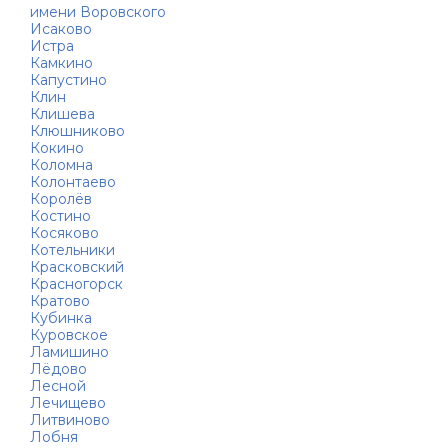
имени Воровского
Исаково
Истра
Камкино
Капустино
Клин
Клишева
Клюшниково
Кокино
Коломна
Колонтаево
Королёв
Костино
Косяково
Котельники
Красковский
Красногорск
Кратово
Кубинка
Куровское
Ламишино
Лёдово
Лесной
Лечищево
Литвиново
Лобня