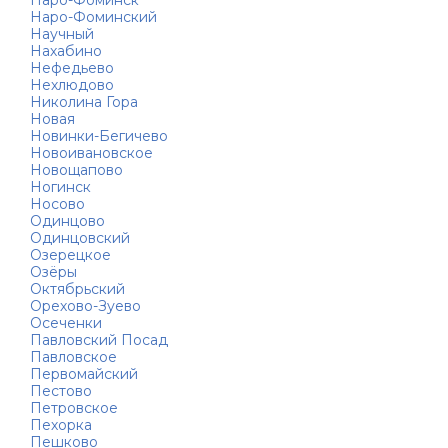
Наро-Фоминск
Наро-Фоминский
Научный
Нахабино
Нефедьево
Нехлюдово
Николина Гора
Новая
Новинки-Бегичево
Новоивановское
Новощапово
Ногинск
Носово
Одинцово
Одинцовский
Озерецкое
Озёры
Октябрьский
Орехово-Зуево
Осеченки
Павловский Посад
Павловское
Первомайский
Пестово
Петровское
Пехорка
Пешково