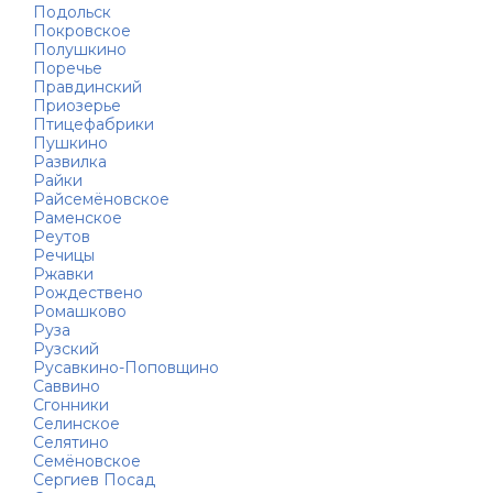
Подольск
Покровское
Полушкино
Поречье
Правдинский
Приозерье
Птицефабрики
Пушкино
Развилка
Райки
Райсемёновское
Раменское
Реутов
Речицы
Ржавки
Рождествено
Ромашково
Руза
Рузский
Русавкино-Поповщино
Саввино
Сгонники
Селинское
Селятино
Семёновское
Сергиев Посад