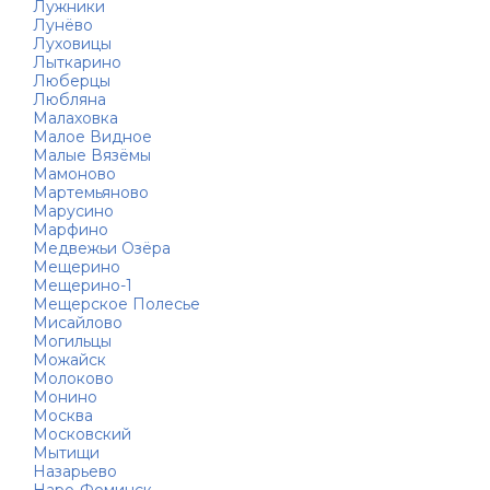
Лужники
Лунёво
Луховицы
Лыткарино
Люберцы
Любляна
Малаховка
Малое Видное
Малые Вязёмы
Мамоново
Мартемьяново
Марусино
Марфино
Медвежьи Озёра
Мещерино
Мещерино-1
Мещерское Полесье
Мисайлово
Могильцы
Можайск
Молоково
Монино
Москва
Московский
Мытищи
Назарьево