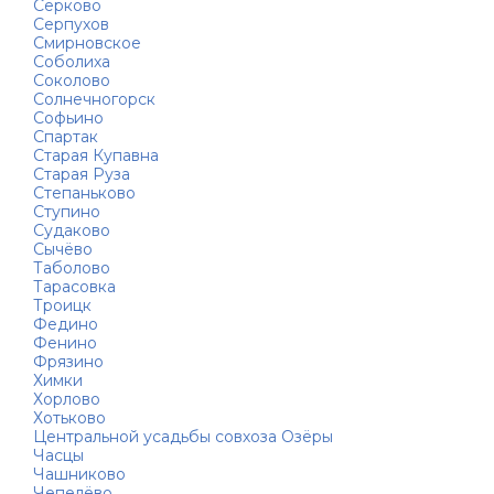
Серково
Серпухов
Смирновское
Соболиха
Соколово
Солнечногорск
Софьино
Спартак
Старая Купавна
Старая Руза
Степаньково
Ступино
Судаково
Сычёво
Таболово
Тарасовка
Троицк
Федино
Фенино
Фрязино
Химки
Хорлово
Хотьково
Центральной усадьбы совхоза Озёры
Часцы
Чашниково
Чепелёво