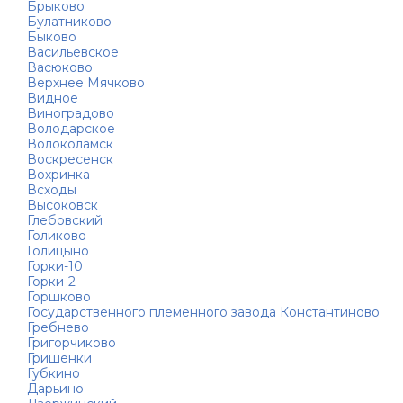
Брыково
Булатниково
Быково
Васильевское
Васюково
Верхнее Мячково
Видное
Виноградово
Володарское
Волоколамск
Воскресенск
Вохринка
Всходы
Высоковск
Глебовский
Голиково
Голицыно
Горки-10
Горки-2
Горшково
Государственного племенного завода Константиново
Гребнево
Григорчиково
Гришенки
Губкино
Дарьино