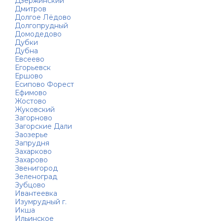
Дзержинский
Дмитров
Долгое Лёдово
Долгопрудный
Домодедово
Дубки
Дубна
Евсеево
Егорьевск
Ершово
Есипово Форест
Ефимово
Жостово
Жуковский
Загорново
Загорские Дали
Заозерье
Запрудня
Захарково
Захарово
Звенигород
Зеленоград
Зубцово
Ивантеевка
Изумрудный г.
Икша
Ильинское