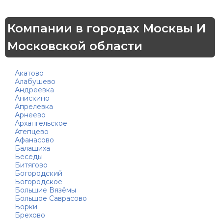
Компании в городах Москвы И
Московской области
Акатово
Алабушево
Андреевка
Анискино
Апрелевка
Арнеево
Архангельское
Атепцево
Афанасово
Балашиха
Беседы
Битягово
Богородский
Богородское
Большие Вязёмы
Большое Саврасово
Борки
Брехово