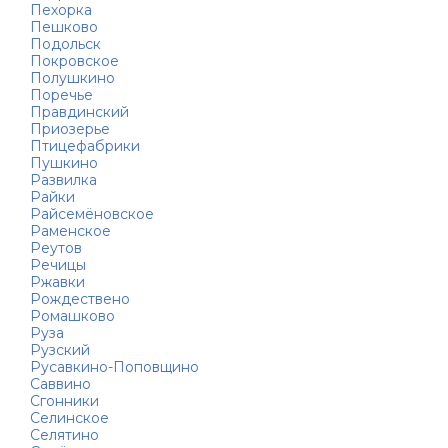
Пехорка
Пешково
Подольск
Покровское
Полушкино
Поречье
Правдинский
Приозерье
Птицефабрики
Пушкино
Развилка
Райки
Райсемёновское
Раменское
Реутов
Речицы
Ржавки
Рождествено
Ромашково
Руза
Рузский
Русавкино-Поповщино
Саввино
Сгонники
Селинское
Селятино