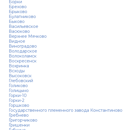
Борки
Брехово
Брыково
Булатниково
Быково
Васильевское
Васюково
Верхнее Мячково
Видное
Виноградово
Володарское
Волоколамск
Воскресенск
Вохринка
Всходы
Высоковск
Глебовский
Голиково
Голицыно
Горки-10
Горки-2
Горшково
Государственного племенного завода Константиново
Гребнево
Григорчиково
Гришенки