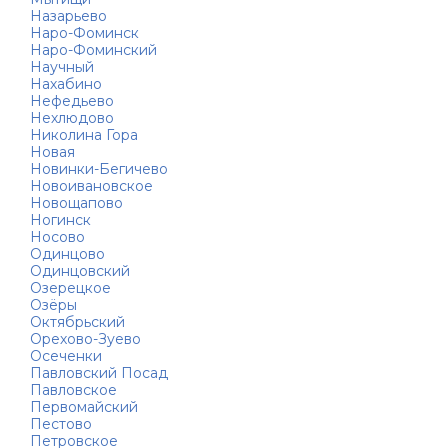
Назарьево
Наро-Фоминск
Наро-Фоминский
Научный
Нахабино
Нефедьево
Нехлюдово
Николина Гора
Новая
Новинки-Бегичево
Новоивановское
Новощапово
Ногинск
Носово
Одинцово
Одинцовский
Озерецкое
Озёры
Октябрьский
Орехово-Зуево
Осеченки
Павловский Посад
Павловское
Первомайский
Пестово
Петровское