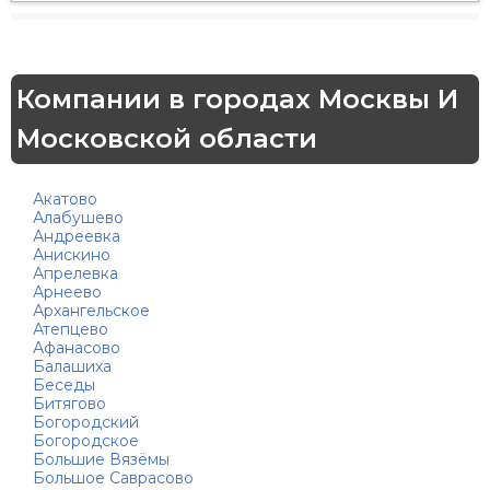
Компании в городах Москвы И
Московской области
Акатово
Алабушево
Андреевка
Анискино
Апрелевка
Арнеево
Архангельское
Атепцево
Афанасово
Балашиха
Беседы
Битягово
Богородский
Богородское
Большие Вязёмы
Большое Саврасово