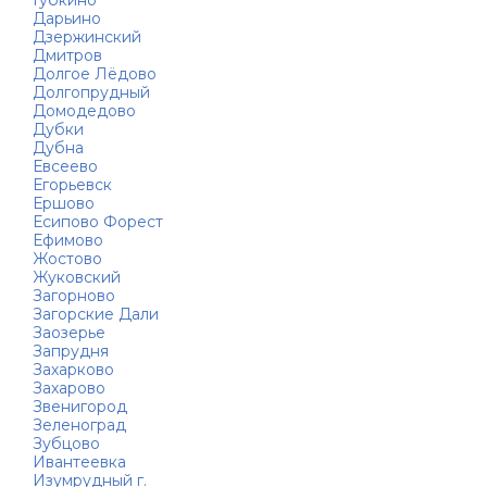
Губкино
Дарьино
Дзержинский
Дмитров
Долгое Лёдово
Долгопрудный
Домодедово
Дубки
Дубна
Евсеево
Егорьевск
Ершово
Есипово Форест
Ефимово
Жостово
Жуковский
Загорново
Загорские Дали
Заозерье
Запрудня
Захарково
Захарово
Звенигород
Зеленоград
Зубцово
Ивантеевка
Изумрудный г.