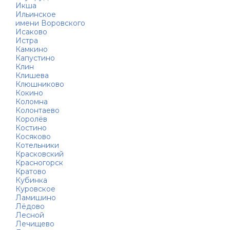
Икша
Ильинское
имени Воровского
Исаково
Истра
Камкино
Капустино
Клин
Клишева
Клюшниково
Кокино
Коломна
Колонтаево
Королёв
Костино
Косяково
Котельники
Красковский
Красногорск
Кратово
Кубинка
Куровское
Ламишино
Лёдово
Лесной
Лечищево