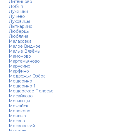
Литвиново
Лобня
Лужники
Лунёво
Луховицы
Лыткарино
Люберцы
Любляна
Малаховка
Малое Видное
Малые Вязёмы
Мамоново
Мартемьяново
Марусино
Марфино
Медвежьи Озёра
Мещерино
Мещерино-1
Мещерское Полесье
Мисайлово
Могильцы
Можайск
Молоково
Монино
Москва
Московский
Мытищи