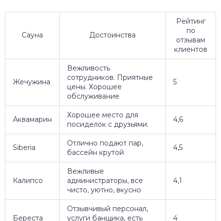
Рейтинг
по
Сауна
Достоинства
отзывам
клиентов
Вежливость
сотрудников. Приятные
Жечужина
5
цены. Хорошее
обслуживание
Хорошее место для
Аквамарин
4,6
посиделок с друзьями.
Отлично подают пар,
Siberia
4,5
бассейн крутой
Вежливые
Калипсо
администраторы, все
4,1
чисто, уютно, вкусно
Отзывчивый персонал,
Береста
услуги банщика, есть
4