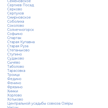
Семёновское
Сергиев Посад
Серково
Серпухов
Смирновское
Соболиха
Соколово
Солнечногорск
Софьино
Спартак
Старая Купавна
Старая Руза
Степаньково
Ступино
Судаково
Сычёво
Таболово
Тарасовка
Троицк
Федино
Фенино
Фрязино
Химки
Хорлово
Хотьково
Центральной усадьбы совхоза Озёры
Часцы