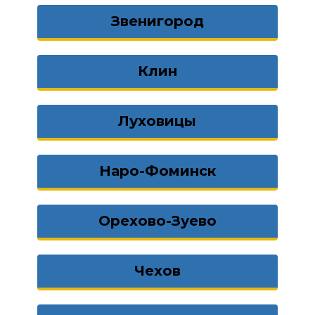
Звенигород
Клин
Луховицы
Наро-Фоминск
Орехово-Зуево
Чехов