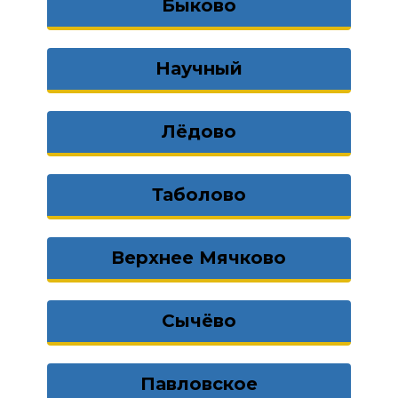
Быково
Научный
Лёдово
Таболово
Верхнее Мячково
Сычёво
Павловское