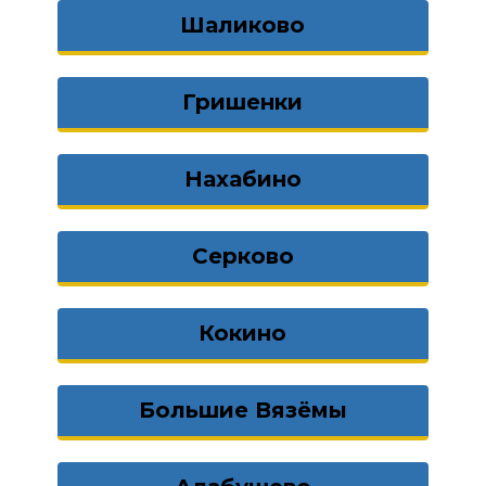
Шаликово
Гришенки
Нахабино
Серково
Кокино
Большие Вязёмы