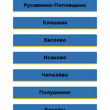
Русавкино-Поповщино
Клишева
Евсеево
Исаково
Чепелёво
Полушкино
Беседы