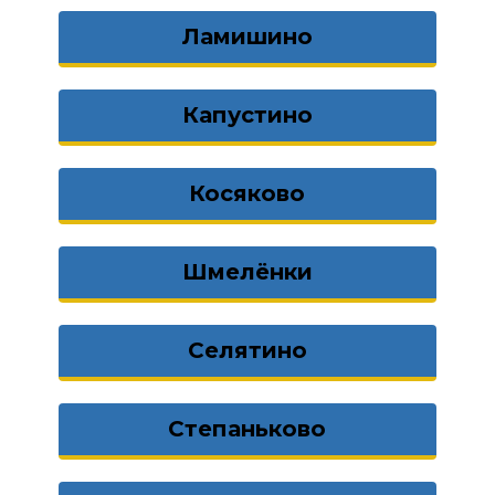
Ламишино
Капустино
Косяково
Шмелёнки
Селятино
Степаньково