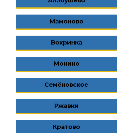
Алабушево
Мамоново
Вохринка
Монино
Семёновское
Ржавки
Кратово