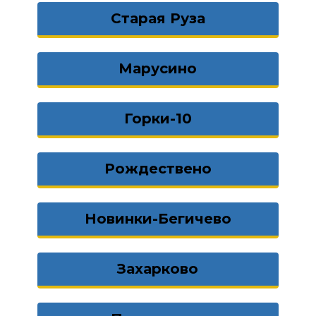
Старая Руза
Марусино
Горки-10
Рождествено
Новинки-Бегичево
Захарково