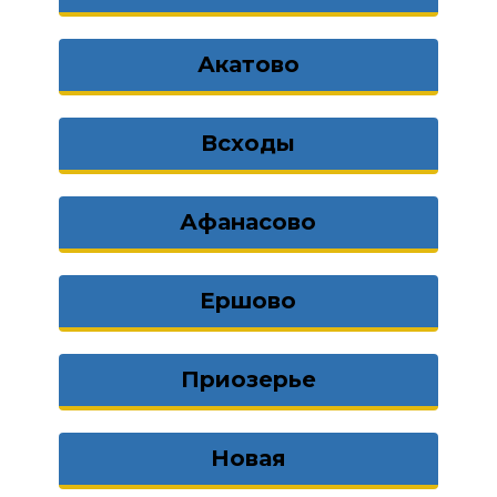
Акатово
Всходы
Афанасово
Ершово
Приозерье
Новая