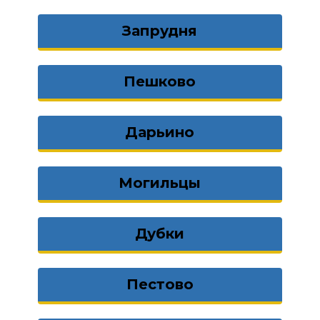
Запрудня
Пешково
Дарьино
Могильцы
Дубки
Пестово