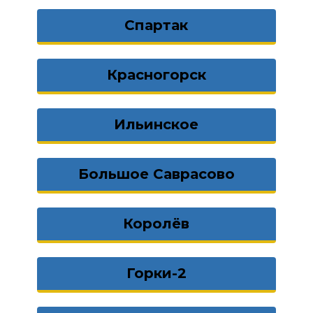
Спартак
Красногорск
Ильинское
Большое Саврасово
Королёв
Горки-2