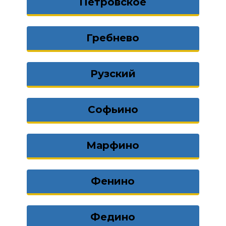
Петровское
Гребнево
Рузский
Софьино
Марфино
Фенино
Федино