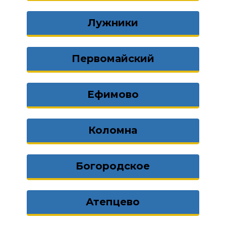
Лужники
Первомайский
Ефимово
Коломна
Богородское
Атепцево