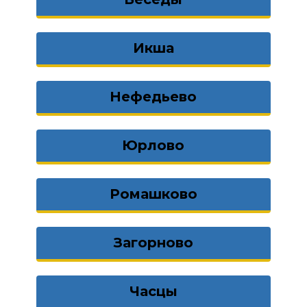
Икша
Нефедьево
Юрлово
Ромашково
Загорново
Часцы