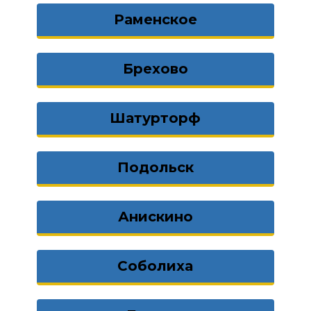
Раменское
Брехово
Шатурторф
Подольск
Анискино
Соболиха