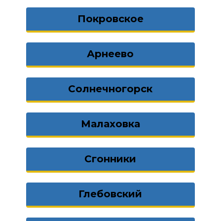
Покровское
Арнеево
Солнечногорск
Малаховка
Сгонники
Глебовский