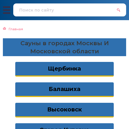
Главная
Сауны в городах Москвы И
Московской области
Щербинка
Балашиха
Высоковск