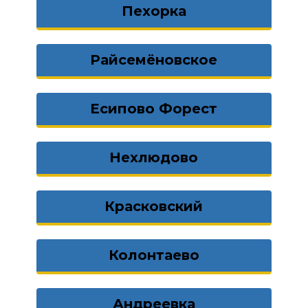
Пехорка
Райсемёновское
Есипово Форест
Нехлюдово
Красковский
Колонтаево
Андреевка