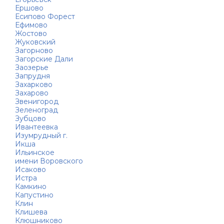
Ершово
Есипово Форест
Ефимово
Жостово
Жуковский
Загорново
Загорские Дали
Заозерье
Запрудня
Захарково
Захарово
Звенигород
Зеленоград
Зубцово
Ивантеевка
Изумрудный г.
Икша
Ильинское
имени Воровского
Исаково
Истра
Камкино
Капустино
Клин
Клишева
Клюшниково