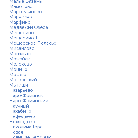
Малые Вязёмы
Мамоново
Мартемьяново
Марусино
Марфино
Медвежьи Озёра
Мещерино
Мещерино-1
Мещерское Полесье
Мисайлово
Могильцы
Можайск
Молоково
Монино
Москва
Московский
Мытищи
Назарьево
Наро-Фоминск
Наро-Фоминский
Научный
Нахабино
Нефедьево
Нехлюдово
Николина Гора
Новая
Новинки-Бегичево