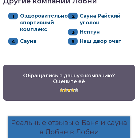
Другие компании Лобни
Оздоровительно-
Сауна Райский
спортивный
уголок
комплекс
Нептун
Сауна
Наш двор очаг
Обращались в данную компанию?
Оцените её
Реальные отзывы о Баня и сауна
в Лобне в Лобни