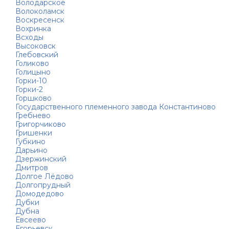
Володарское
Волоколамск
Воскресенск
Вохринка
Всходы
Высоковск
Глебовский
Голиково
Голицыно
Горки-10
Горки-2
Горшково
Государственного племенного завода Константиново
Гребнево
Григорчиково
Гришенки
Губкино
Дарьино
Дзержинский
Дмитров
Долгое Лёдово
Долгопрудный
Домодедово
Дубки
Дубна
Евсеево
Егорьевск