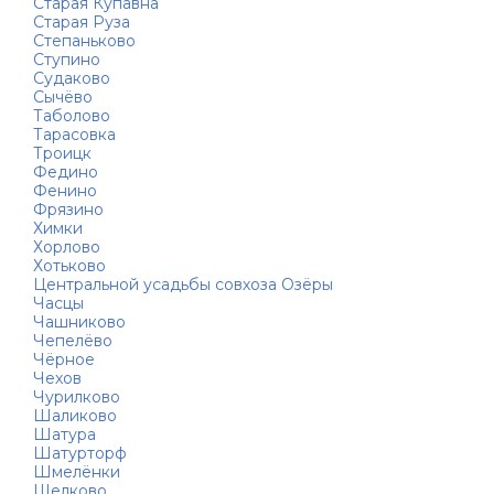
Старая Купавна
Старая Руза
Степаньково
Ступино
Судаково
Сычёво
Таболово
Тарасовка
Троицк
Федино
Фенино
Фрязино
Химки
Хорлово
Хотьково
Центральной усадьбы совхоза Озёры
Часцы
Чашниково
Чепелёво
Чёрное
Чехов
Чурилково
Шаликово
Шатура
Шатурторф
Шмелёнки
Щелково