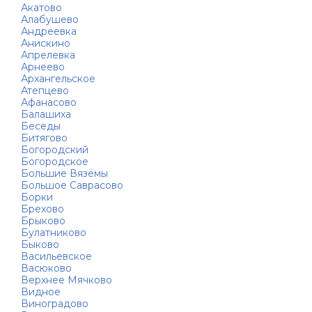
Акатово
Алабушево
Андреевка
Анискино
Апрелевка
Арнеево
Архангельское
Атепцево
Афанасово
Балашиха
Беседы
Битягово
Богородский
Богородское
Большие Вязёмы
Большое Саврасово
Борки
Брехово
Брыково
Булатниково
Быково
Васильевское
Васюково
Верхнее Мячково
Видное
Виноградово