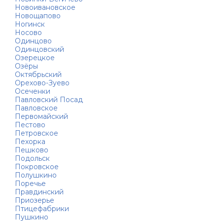
Новоивановское
Новощапово
Ногинск
Носово
Одинцово
Одинцовский
Озерецкое
Озёры
Октябрьский
Орехово-Зуево
Осеченки
Павловский Посад
Павловское
Первомайский
Пестово
Петровское
Пехорка
Пешково
Подольск
Покровское
Полушкино
Поречье
Правдинский
Приозерье
Птицефабрики
Пушкино