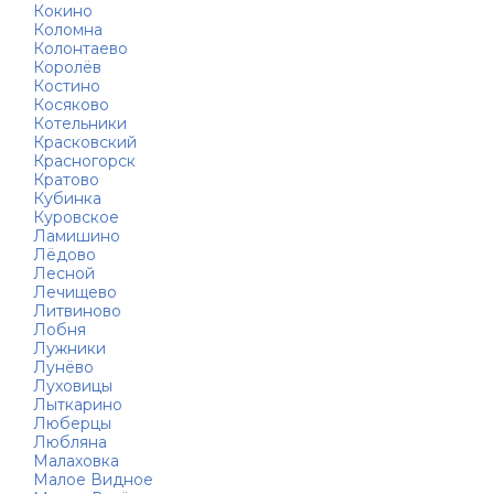
Кокино
Коломна
Колонтаево
Королёв
Костино
Косяково
Котельники
Красковский
Красногорск
Кратово
Кубинка
Куровское
Ламишино
Лёдово
Лесной
Лечищево
Литвиново
Лобня
Лужники
Лунёво
Луховицы
Лыткарино
Люберцы
Любляна
Малаховка
Малое Видное