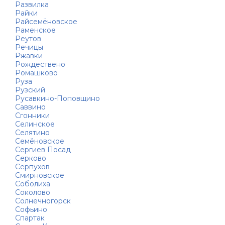
Развилка
Райки
Райсемёновское
Раменское
Реутов
Речицы
Ржавки
Рождествено
Ромашково
Руза
Рузский
Русавкино-Поповщино
Саввино
Сгонники
Селинское
Селятино
Семёновское
Сергиев Посад
Серково
Серпухов
Смирновское
Соболиха
Соколово
Солнечногорск
Софьино
Спартак