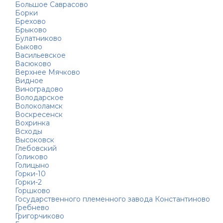
Большое Саврасово
Борки
Брехово
Брыково
Булатниково
Быково
Васильевское
Васюково
Верхнее Мячково
Видное
Виноградово
Володарское
Волоколамск
Воскресенск
Вохринка
Всходы
Высоковск
Глебовский
Голиково
Голицыно
Горки-10
Горки-2
Горшково
Государственного племенного завода Константиново
Гребнево
Григорчиково