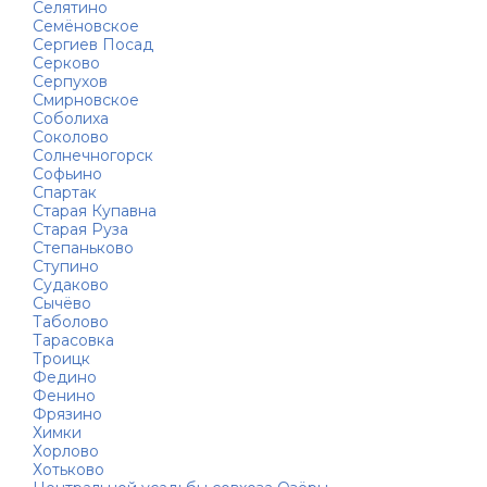
Селятино
Семёновское
Сергиев Посад
Серково
Серпухов
Смирновское
Соболиха
Соколово
Солнечногорск
Софьино
Спартак
Старая Купавна
Старая Руза
Степаньково
Ступино
Судаково
Сычёво
Таболово
Тарасовка
Троицк
Федино
Фенино
Фрязино
Химки
Хорлово
Хотьково