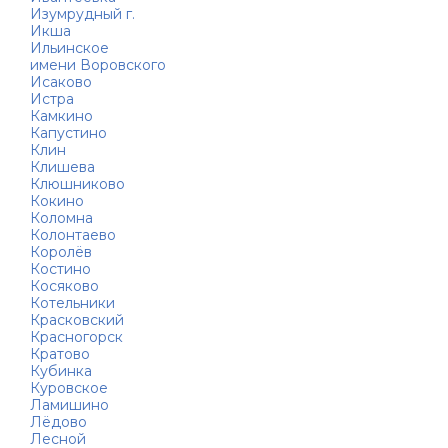
Изумрудный г.
Икша
Ильинское
имени Воровского
Исаково
Истра
Камкино
Капустино
Клин
Клишева
Клюшниково
Кокино
Коломна
Колонтаево
Королёв
Костино
Косяково
Котельники
Красковский
Красногорск
Кратово
Кубинка
Куровское
Ламишино
Лёдово
Лесной