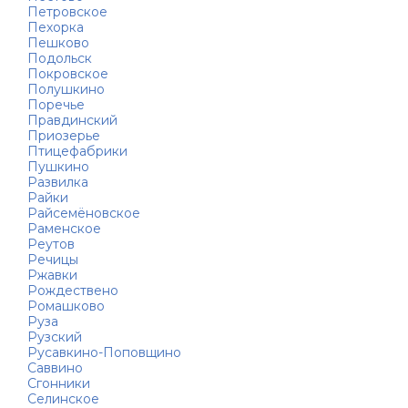
Петровское
Пехорка
Пешково
Подольск
Покровское
Полушкино
Поречье
Правдинский
Приозерье
Птицефабрики
Пушкино
Развилка
Райки
Райсемёновское
Раменское
Реутов
Речицы
Ржавки
Рождествено
Ромашково
Руза
Рузский
Русавкино-Поповщино
Саввино
Сгонники
Селинское