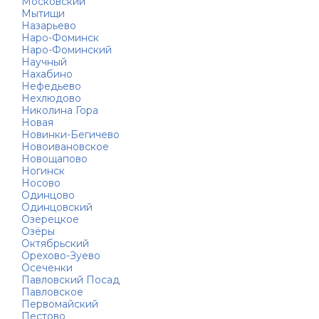
Московский
Мытищи
Назарьево
Наро-Фоминск
Наро-Фоминский
Научный
Нахабино
Нефедьево
Нехлюдово
Николина Гора
Новая
Новинки-Бегичево
Новоивановское
Новощапово
Ногинск
Носово
Одинцово
Одинцовский
Озерецкое
Озёры
Октябрьский
Орехово-Зуево
Осеченки
Павловский Посад
Павловское
Первомайский
Пестово