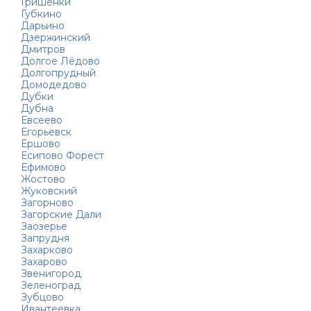
Гришенки
Губкино
Дарьино
Дзержинский
Дмитров
Долгое Лёдово
Долгопрудный
Домодедово
Дубки
Дубна
Евсеево
Егорьевск
Ершово
Есипово Форест
Ефимово
Жостово
Жуковский
Загорново
Загорские Дали
Заозерье
Запрудня
Захарково
Захарово
Звенигород
Зеленоград
Зубцово
Ивантеевка