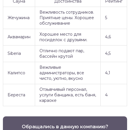
Сауна
Достоинства
Рейтинг
Вежливость сотрудников.
Жечужина
Приятные цены. Хорошее
5
обслуживание
Хорошее место для
Аквамарин
4,6
посиделок с друзьями.
Отлично подают пар,
Siberia
4,5
бассейн крутой
Вежливые
Калипсо
администраторы, все
4,1
чисто, уютно, вкусно
Отзывчивый персонал,
Береста
услуги банщика, есть баня,
4
караоке
Обращались в данную компанию?