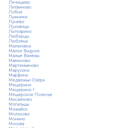
Лечищево
Литвиново
Лобня
Лужники
Лунёво
Луховицы
Лыткарино
Люберцы
Любляна
Малаховка
Малое Видное
Малые Вязёмы
Мамоново
Мартемьяново
Марусино
Марфино
Медвежьи Озёра
Мещерино
Мещерино-1
Мещерское Полесье
Мисайлово
Могильцы
Можайск
Молоково
Монино
Москва