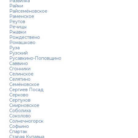
Развилка
Райки
Райсемёновское
Раменское
Реутов
Речицы
Ржавки
Рождествено
Ромашково
Руза
Рузский
Русавкино-Поповщино
Саввино
Сгонники
Селинское
Селятино
Семёновское
Сергиев Посад
Серково
Серпухов
Смирновское
Соболиха
Соколово
Солнечногорск
Софьино
Спартак
Старая Купавна