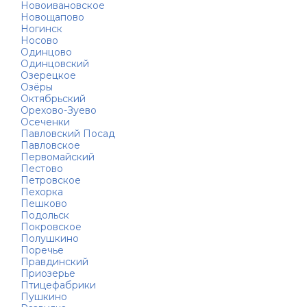
Новоивановское
Новощапово
Ногинск
Носово
Одинцово
Одинцовский
Озерецкое
Озёры
Октябрьский
Орехово-Зуево
Осеченки
Павловский Посад
Павловское
Первомайский
Пестово
Петровское
Пехорка
Пешково
Подольск
Покровское
Полушкино
Поречье
Правдинский
Приозерье
Птицефабрики
Пушкино