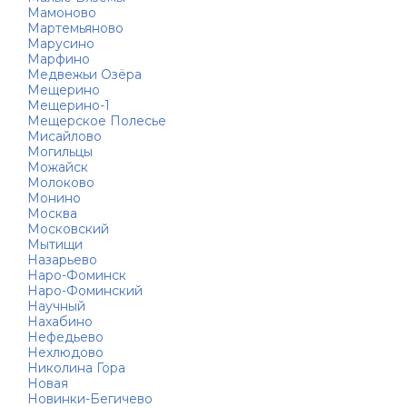
Мамоново
Мартемьяново
Марусино
Марфино
Медвежьи Озёра
Мещерино
Мещерино-1
Мещерское Полесье
Мисайлово
Могильцы
Можайск
Молоково
Монино
Москва
Московский
Мытищи
Назарьево
Наро-Фоминск
Наро-Фоминский
Научный
Нахабино
Нефедьево
Нехлюдово
Николина Гора
Новая
Новинки-Бегичево