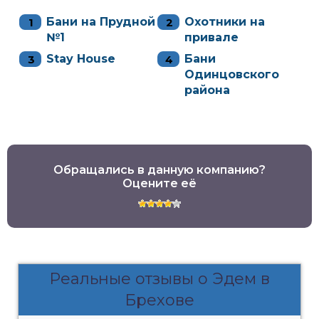
Бани на Прудной
Охотники на
№1
привале
Stay House
Бани
Одинцовского
района
Обращались в данную компанию?
Оцените её
Реальные отзывы о Эдем в
Брехове