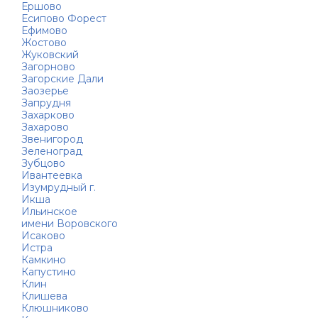
Ершово
Есипово Форест
Ефимово
Жостово
Жуковский
Загорново
Загорские Дали
Заозерье
Запрудня
Захарково
Захарово
Звенигород
Зеленоград
Зубцово
Ивантеевка
Изумрудный г.
Икша
Ильинское
имени Воровского
Исаково
Истра
Камкино
Капустино
Клин
Клишева
Клюшниково