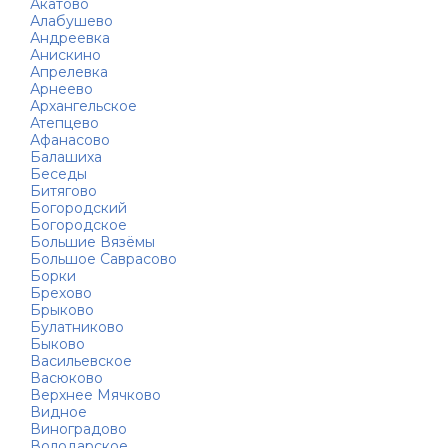
Акатово
Алабушево
Андреевка
Анискино
Апрелевка
Арнеево
Архангельское
Атепцево
Афанасово
Балашиха
Беседы
Битягово
Богородский
Богородское
Большие Вязёмы
Большое Саврасово
Борки
Брехово
Брыково
Булатниково
Быково
Васильевское
Васюково
Верхнее Мячково
Видное
Виноградово
Володарское