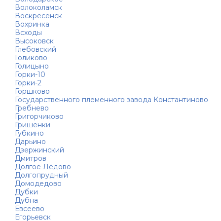
Волоколамск
Воскресенск
Вохринка
Всходы
Высоковск
Глебовский
Голиково
Голицыно
Горки-10
Горки-2
Горшково
Государственного племенного завода Константиново
Гребнево
Григорчиково
Гришенки
Губкино
Дарьино
Дзержинский
Дмитров
Долгое Лёдово
Долгопрудный
Домодедово
Дубки
Дубна
Евсеево
Егорьевск