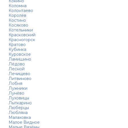
Кокино
Коломна
Колонтаево
Королёв
Костино
Косяково
Котельники
Красковский
Красногорск
Кратово
Кубинка
Куровское
Ламишино
Лёдово
Лесной
Лечищево
Литвиново
Лобня
Лужники
Лунёво
Луховицы
Лыткарино
Люберцы
Любляна
Малаховка
Малое Видное
Малые Вязёмы