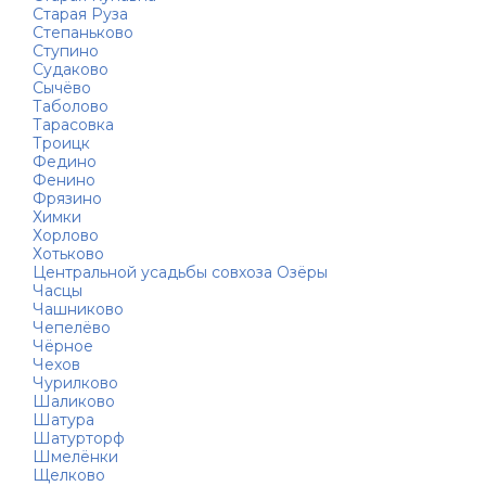
Старая Руза
Степаньково
Ступино
Судаково
Сычёво
Таболово
Тарасовка
Троицк
Федино
Фенино
Фрязино
Химки
Хорлово
Хотьково
Центральной усадьбы совхоза Озёры
Часцы
Чашниково
Чепелёво
Чёрное
Чехов
Чурилково
Шаликово
Шатура
Шатурторф
Шмелёнки
Щелково