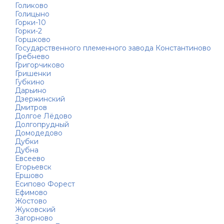
Голиково
Голицыно
Горки-10
Горки-2
Горшково
Государственного племенного завода Константиново
Гребнево
Григорчиково
Гришенки
Губкино
Дарьино
Дзержинский
Дмитров
Долгое Лёдово
Долгопрудный
Домодедово
Дубки
Дубна
Евсеево
Егорьевск
Ершово
Есипово Форест
Ефимово
Жостово
Жуковский
Загорново