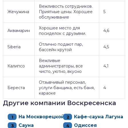
Вежливость сотрудников.
Жечужина
Приятные цены. Хорошее
5
обслуживание
Хорошее место для
Аквамарин
4,6
посиделок с друзьями.
Отлично подают пар,
Siberia
4,5
бассейн крутой
Вежливые
Калипсо
администраторы, все
4,1
чисто, уютно, вкусно
Отзывчивый персонал,
Береста
услуги банщика, есть баня,
4
караоке
Другие компании Воскресенска
На Москворецкой
Кафе-сауна Лагуна
Сауна
Одиссея