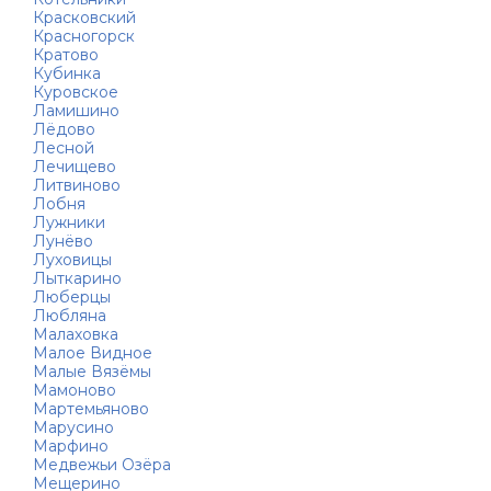
Красковский
Красногорск
Кратово
Кубинка
Куровское
Ламишино
Лёдово
Лесной
Лечищево
Литвиново
Лобня
Лужники
Лунёво
Луховицы
Лыткарино
Люберцы
Любляна
Малаховка
Малое Видное
Малые Вязёмы
Мамоново
Мартемьяново
Марусино
Марфино
Медвежьи Озёра
Мещерино