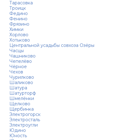
Тарасовка
Троицк
Федино
Фенино
Фрязино
Химки
Хорлово
Хотьково
Центральной усадьбы совхоза Озёры
Часцы
Чашниково
Чепелёво
Чёрное
Чехов
Чурилково
Шаликово
Шатура
Шатурторф
Шмелёнки
Щелково
Щербинка
Электрогорск
Электросталь
Электроугли
Юдино
Юность