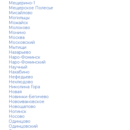
Мещерино-1
Мещерское Полесье
Мисайлово
Могильцы
Можайск
Молоково
Монино
Москва
Московский
Мытищи
Назарьево
Наро-Фоминск
Наро-Фоминский
Научный
Нахабино
Нефедьево
Нехлюдово
Николина Гора
Новая
Новинки-Бегичево
Новоивановское
Новощапово
Ногинск
Носово
Одинцово
Одинцовский