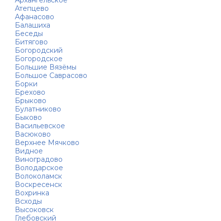
Атепцево
Афанасово
Балашиха
Беседы
Битягово
Богородский
Богородское
Большие Вязёмы
Большое Саврасово
Борки
Брехово
Брыково
Булатниково
Быково
Васильевское
Васюково
Верхнее Мячково
Видное
Виноградово
Володарское
Волоколамск
Воскресенск
Вохринка
Всходы
Высоковск
Глебовский