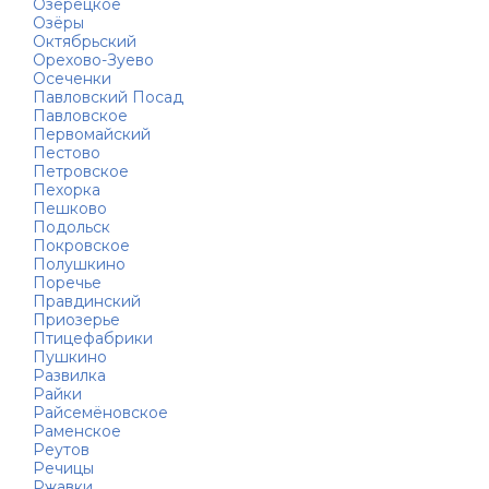
Озерецкое
Озёры
Октябрьский
Орехово-Зуево
Осеченки
Павловский Посад
Павловское
Первомайский
Пестово
Петровское
Пехорка
Пешково
Подольск
Покровское
Полушкино
Поречье
Правдинский
Приозерье
Птицефабрики
Пушкино
Развилка
Райки
Райсемёновское
Раменское
Реутов
Речицы
Ржавки