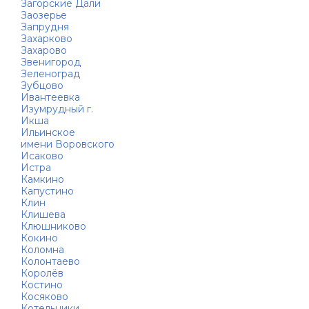
Загорские Дали
Заозерье
Запрудня
Захарково
Захарово
Звенигород
Зеленоград
Зубцово
Ивантеевка
Изумрудный г.
Икша
Ильинское
имени Воровского
Исаково
Истра
Камкино
Капустино
Клин
Клишева
Клюшниково
Кокино
Коломна
Колонтаево
Королёв
Костино
Косяково
Котельники