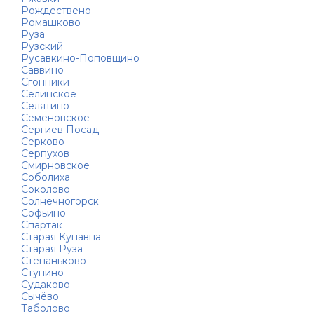
Рождествено
Ромашково
Руза
Рузский
Русавкино-Поповщино
Саввино
Сгонники
Селинское
Селятино
Семёновское
Сергиев Посад
Серково
Серпухов
Смирновское
Соболиха
Соколово
Солнечногорск
Софьино
Спартак
Старая Купавна
Старая Руза
Степаньково
Ступино
Судаково
Сычёво
Таболово