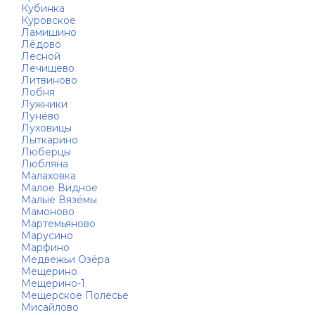
Кубинка
Куровское
Ламишино
Лёдово
Лесной
Лечищево
Литвиново
Лобня
Лужники
Лунёво
Луховицы
Лыткарино
Люберцы
Любляна
Малаховка
Малое Видное
Малые Вязёмы
Мамоново
Мартемьяново
Марусино
Марфино
Медвежьи Озёра
Мещерино
Мещерино-1
Мещерское Полесье
Мисайлово