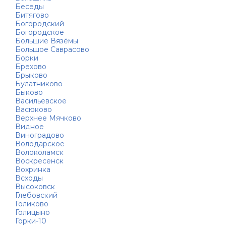
Беседы
Битягово
Богородский
Богородское
Большие Вязёмы
Большое Саврасово
Борки
Брехово
Брыково
Булатниково
Быково
Васильевское
Васюково
Верхнее Мячково
Видное
Виноградово
Володарское
Волоколамск
Воскресенск
Вохринка
Всходы
Высоковск
Глебовский
Голиково
Голицыно
Горки-10