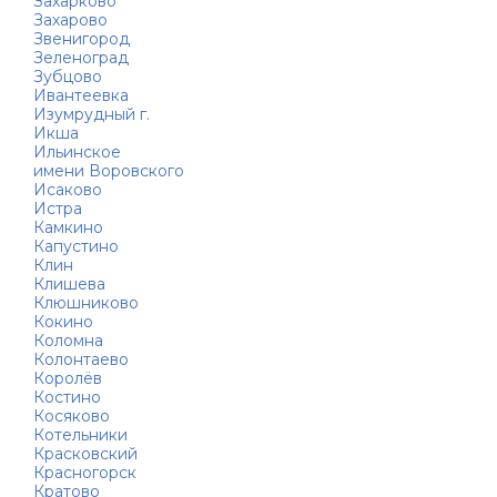
Захарково
Захарово
Звенигород
Зеленоград
Зубцово
Ивантеевка
Изумрудный г.
Икша
Ильинское
имени Воровского
Исаково
Истра
Камкино
Капустино
Клин
Клишева
Клюшниково
Кокино
Коломна
Колонтаево
Королёв
Костино
Косяково
Котельники
Красковский
Красногорск
Кратово