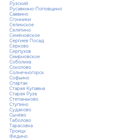
Рузский
Русавкино-Поповщино
Саввино
Сгонники
Селинское
Селятино
Семёновское
Сергиев Посад
Серково
Серпухов
Смирновское
Соболиха
Соколово
Солнечногорск
Софьино
Спартак
Старая Купавна
Старая Руза
Степаньково
Ступино
Судаково
Сычёво
Таболово
Тарасовка
Троицк
Федино