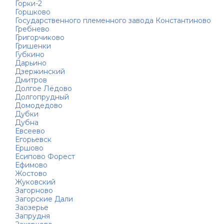
Горки-2
Горшково
Государственного племенного завода Константиново
Гребнево
Григорчиково
Гришенки
Губкино
Дарьино
Дзержинский
Дмитров
Долгое Лёдово
Долгопрудный
Домодедово
Дубки
Дубна
Евсеево
Егорьевск
Ершово
Есипово Форест
Ефимово
Жостово
Жуковский
Загорново
Загорские Дали
Заозерье
Запрудня