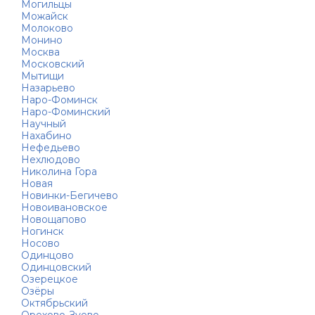
Могильцы
Можайск
Молоково
Монино
Москва
Московский
Мытищи
Назарьево
Наро-Фоминск
Наро-Фоминский
Научный
Нахабино
Нефедьево
Нехлюдово
Николина Гора
Новая
Новинки-Бегичево
Новоивановское
Новощапово
Ногинск
Носово
Одинцово
Одинцовский
Озерецкое
Озёры
Октябрьский
Орехово-Зуево