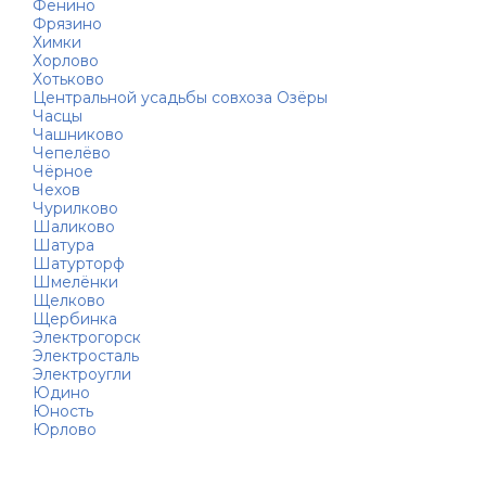
Фенино
Фрязино
Химки
Хорлово
Хотьково
Центральной усадьбы совхоза Озёры
Часцы
Чашниково
Чепелёво
Чёрное
Чехов
Чурилково
Шаликово
Шатура
Шатурторф
Шмелёнки
Щелково
Щербинка
Электрогорск
Электросталь
Электроугли
Юдино
Юность
Юрлово