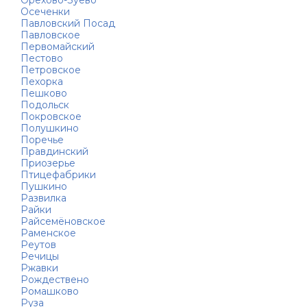
Осеченки
Павловский Посад
Павловское
Первомайский
Пестово
Петровское
Пехорка
Пешково
Подольск
Покровское
Полушкино
Поречье
Правдинский
Приозерье
Птицефабрики
Пушкино
Развилка
Райки
Райсемёновское
Раменское
Реутов
Речицы
Ржавки
Рождествено
Ромашково
Руза