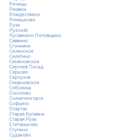
Речицы
Ржавки
Рождествено
Ромашково
Руза
Рузский
Русавкино-Поповщино
Саввино
Сгонники
Селинское
Селятино
Семёновское
Сергиев Посад
Серково
Серпухов
Смирновское
Соболиха
Соколово
Солнечногорск
Софьино
Спартак
Старая Купавна
Старая Руза
Степаньково
Ступино
Судаково