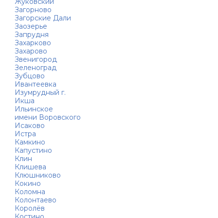
Жуковский
Загорново
Загорские Дали
Заозерье
Запрудня
Захарково
Захарово
Звенигород
Зеленоград
Зубцово
Ивантеевка
Изумрудный г.
Икша
Ильинское
имени Воровского
Исаково
Истра
Камкино
Капустино
Клин
Клишева
Клюшниково
Кокино
Коломна
Колонтаево
Королёв
Костино