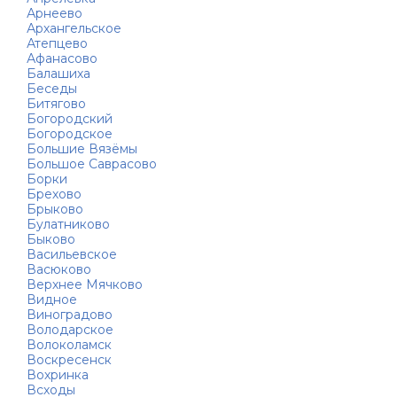
Арнеево
Архангельское
Атепцево
Афанасово
Балашиха
Беседы
Битягово
Богородский
Богородское
Большие Вязёмы
Большое Саврасово
Борки
Брехово
Брыково
Булатниково
Быково
Васильевское
Васюково
Верхнее Мячково
Видное
Виноградово
Володарское
Волоколамск
Воскресенск
Вохринка
Всходы