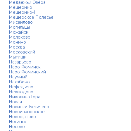
Медвежьи Озёра
Мещерино
Мещерино-1
Мещерское Полесье
Мисайлово
Могильцы
Можайск
Молоково
Монино
Москва
Московский
Мытищи
Назарьево
Наро-Фоминск
Наро-Фоминский
Научный
Нахабино
Нефедьево
Нехлюдово
Николина Гора
Новая
Новинки-Бегичево
Новоивановское
Новощапово
Ногинск
Носово