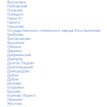
Высоковск
Глебовский
Голиково
Голицыно
Горки-10
Горки-2
Горшково
Государственного племенного завода Константиново
Гребнево
Григорчиково
Гришенки
Губкино
Дарьино
Дзержинский
Дмитров
Долгое Лёдово
Долгопрудный
Домодедово
Дубки
Дубна
Евсеево
Егорьевск
Ершово
Есипово Форест
Ефимово
Жостово