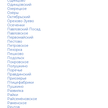
Одинцово
Одинцовский
Озерецкое
Озёры
Октябрьский
Орехово-Зуево
Осеченки
Павловский Посад
Павловское
Первомайский
Пестово
Петровское
Пехорка
Пешково
Подольск
Покровское
Полушкино
Поречье
Правдинский
Приозерье
Птицефабрики
Пушкино
Развилка
Райки
Райсемёновское
Раменское
Реутов