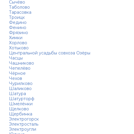
Сычёво
Таболово
Тарасовка
Троицк
Федино
Фенино
Фрязино
Химки
Хорлово
Хотьково
Центральной усадьбы совхоза Озёры
Часцы
Чашниково
Чепелёво
Чёрное
Чехов
Чурилково
Шаликово
Шатура
Шатурторф
Шмелёнки
Щелково
Щербинка
Электрогорск
Электросталь
Электроугли