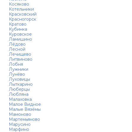
Косяково
Котельники
Красковский
Красногорск
Кратово
Кубинка
Куровское
Ламишино
Лёдово
Лесной
Лечищево
Литвиново
Лобня
Лужники
Лунёво
Луховицы
Лыткарино
Люберцы
Любляна
Малаховка
Малое Видное
Малые Вязёмы
Мамоново
Мартемьяново
Марусино
Марфино