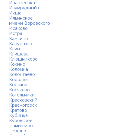
Ивантеевка
Изумрудный г.
Икша
Ильинское
имени Воровского
Исаково
Истра
Камкино
Капустино
Клин
Клишева
Клюшниково
Кокино
Коломна
Колонтаево
Королёв
Костино
Косяково
Котельники
Красковский
Красногорск
Кратово
Кубинка
Куровское
Ламишино
Лёдово