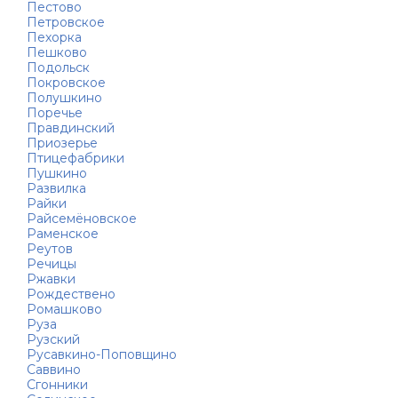
Пестово
Петровское
Пехорка
Пешково
Подольск
Покровское
Полушкино
Поречье
Правдинский
Приозерье
Птицефабрики
Пушкино
Развилка
Райки
Райсемёновское
Раменское
Реутов
Речицы
Ржавки
Рождествено
Ромашково
Руза
Рузский
Русавкино-Поповщино
Саввино
Сгонники