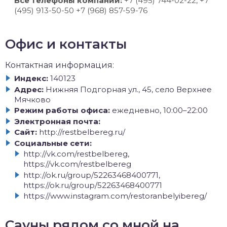
Все телефоны компании:
+7 (495) 744-02-22, +7
(495) 913-50-50 +7 (968) 857-59-76
Офис и контакты
Контактная информация:
Индекс:
140123
Адрес:
Нижняя Подгорная ул., 45, село Верхнее
Мячково
Режим работы офиса:
ежедневно, 10:00–22:00
Электронная почта:
Сайт:
http://restbelbereg.ru/
Социальные сети:
http://vk.com/restbelbereg,
https://vk.com/restbelbereg
http://ok.ru/group/52263468400771,
https://ok.ru/group/52263468400771
https://www.instagram.com/restoranbelyibereg/
Сауны рядом со мной на