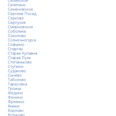
Селинское
Селятино
Семёновское
Сергиев Посад
Серково
Серпухов
Смирновское
Соболиха
Соколово
Солнечногорск
Софьино
Спартак
Старая Купавна
Старая Руза
Степаньково
Ступино
Судаково
Сычёво
Таболово
Тарасовка
Троицк
Федино
Фенино
Фрязино
Химки
Хорлово
Хотьково