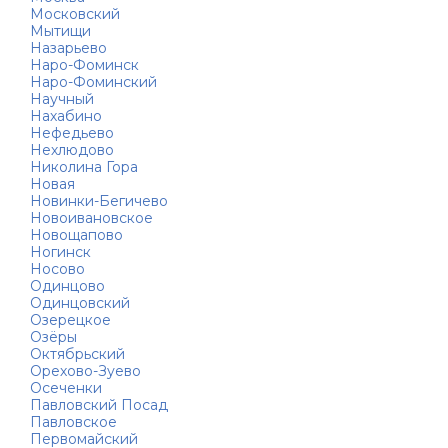
Московский
Мытищи
Назарьево
Наро-Фоминск
Наро-Фоминский
Научный
Нахабино
Нефедьево
Нехлюдово
Николина Гора
Новая
Новинки-Бегичево
Новоивановское
Новощапово
Ногинск
Носово
Одинцово
Одинцовский
Озерецкое
Озёры
Октябрьский
Орехово-Зуево
Осеченки
Павловский Посад
Павловское
Первомайский