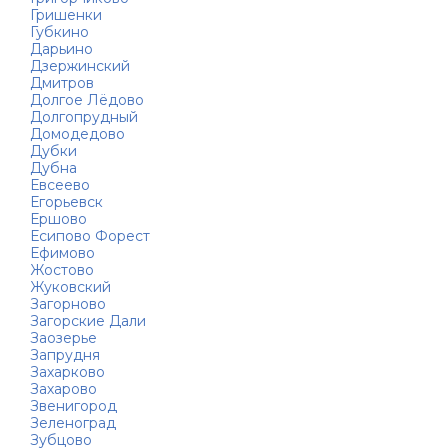
Гришенки
Губкино
Дарьино
Дзержинский
Дмитров
Долгое Лёдово
Долгопрудный
Домодедово
Дубки
Дубна
Евсеево
Егорьевск
Ершово
Есипово Форест
Ефимово
Жостово
Жуковский
Загорново
Загорские Дали
Заозерье
Запрудня
Захарково
Захарово
Звенигород
Зеленоград
Зубцово