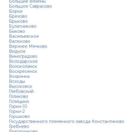
Большие Вязёмы
Большое Саврасово
Борки
Брехово
Брыково
Булатниково
Быково
Васильевское
Васюково
Верхнее Мячково
Видное
Виноградово
Володарское
Волоколамск
Воскресенск
Вохринка
Всходы
Высоковск
Глебовский
Голиково
Голицыно
Горки-10
Горки-2
Горшково
Государственного племенного завода Константиново
Гребнево
Григорчиково