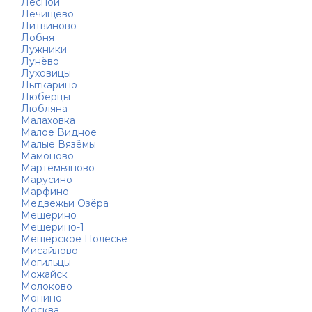
Лесной
Лечищево
Литвиново
Лобня
Лужники
Лунёво
Луховицы
Лыткарино
Люберцы
Любляна
Малаховка
Малое Видное
Малые Вязёмы
Мамоново
Мартемьяново
Марусино
Марфино
Медвежьи Озёра
Мещерино
Мещерино-1
Мещерское Полесье
Мисайлово
Могильцы
Можайск
Молоково
Монино
Москва