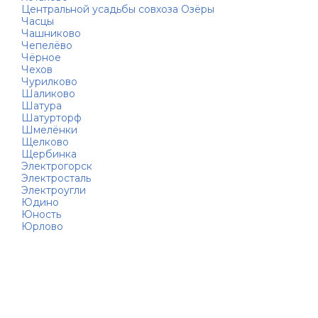
Центральной усадьбы совхоза Озёры
Часцы
Чашниково
Чепелёво
Чёрное
Чехов
Чурилково
Шаликово
Шатура
Шатурторф
Шмелёнки
Щелково
Щербинка
Электрогорск
Электросталь
Электроугли
Юдино
Юность
Юрлово