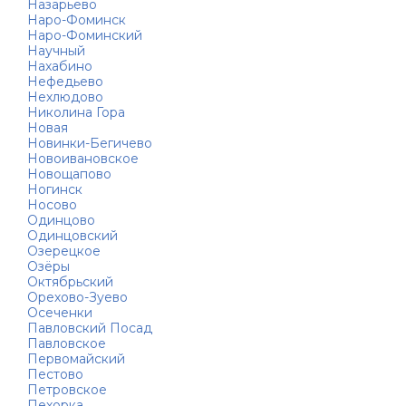
Назарьево
Наро-Фоминск
Наро-Фоминский
Научный
Нахабино
Нефедьево
Нехлюдово
Николина Гора
Новая
Новинки-Бегичево
Новоивановское
Новощапово
Ногинск
Носово
Одинцово
Одинцовский
Озерецкое
Озёры
Октябрьский
Орехово-Зуево
Осеченки
Павловский Посад
Павловское
Первомайский
Пестово
Петровское
Пехорка