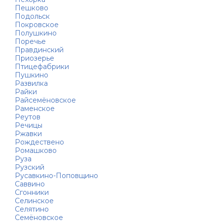
Пешково
Подольск
Покровское
Полушкино
Поречье
Правдинский
Приозерье
Птицефабрики
Пушкино
Развилка
Райки
Райсемёновское
Раменское
Реутов
Речицы
Ржавки
Рождествено
Ромашково
Руза
Рузский
Русавкино-Поповщино
Саввино
Сгонники
Селинское
Селятино
Семёновское