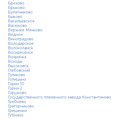
Брехово
Брыково
Булатниково
Быково
Васильевское
Васюково
Верхнее Мячково
Видное
Виноградово
Володарское
Волоколамск
Воскресенск
Вохринка
Всходы
Высоковск
Глебовский
Голиково
Голицыно
Горки-10
Горки-2
Горшково
Государственного племенного завода Константиново
Гребнево
Григорчиково
Гришенки
Губкино