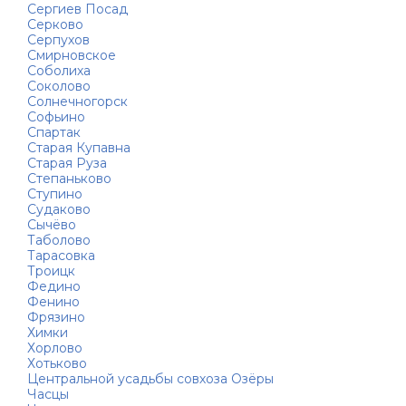
Сергиев Посад
Серково
Серпухов
Смирновское
Соболиха
Соколово
Солнечногорск
Софьино
Спартак
Старая Купавна
Старая Руза
Степаньково
Ступино
Судаково
Сычёво
Таболово
Тарасовка
Троицк
Федино
Фенино
Фрязино
Химки
Хорлово
Хотьково
Центральной усадьбы совхоза Озёры
Часцы