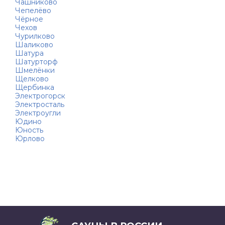
Чашниково
Чепелёво
Чёрное
Чехов
Чурилково
Шаликово
Шатура
Шатурторф
Шмелёнки
Щелково
Щербинка
Электрогорск
Электросталь
Электроугли
Юдино
Юность
Юрлово