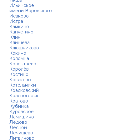
Икша
Ильинское
имени Воровского
Исаково
Истра
Камкино
Капустино
Клин
Клишева
Клюшниково
Кокино
Коломна
Колонтаево
Королёв
Костино
Косяково
Котельники
Красковский
Красногорск
Кратово
Кубинка
Куровское
Ламишино
Лёдово
Лесной
Лечищево
Литвиново