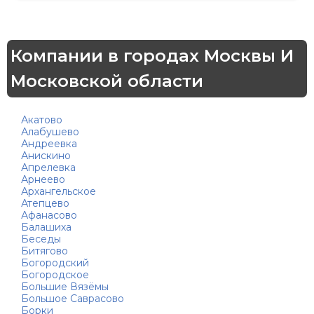
Компании в городах Москвы И
Московской области
Акатово
Алабушево
Андреевка
Анискино
Апрелевка
Арнеево
Архангельское
Атепцево
Афанасово
Балашиха
Беседы
Битягово
Богородский
Богородское
Большие Вязёмы
Большое Саврасово
Борки