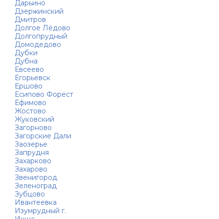
Дарьино
Дзержинский
Дмитров
Долгое Лёдово
Долгопрудный
Домодедово
Дубки
Дубна
Евсеево
Егорьевск
Ершово
Есипово Форест
Ефимово
Жостово
Жуковский
Загорново
Загорские Дали
Заозерье
Запрудня
Захарково
Захарово
Звенигород
Зеленоград
Зубцово
Ивантеевка
Изумрудный г.