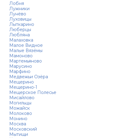
Лобня
Лужники
Лунёво
Луховицы
Лыткарино
Люберцы
Любляна
Малаховка
Малое Видное
Малые Вязёмы
Мамоново
Мартемьяново
Марусино
Марфино
Медвежьи Озёра
Мещерино
Мещерино-1
Мещерское Полесье
Мисайлово
Могильцы
Можайск
Молоково
Монино
Москва
Московский
Мытищи