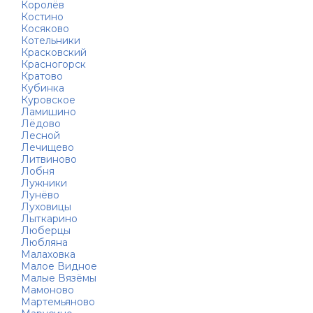
Королёв
Костино
Косяково
Котельники
Красковский
Красногорск
Кратово
Кубинка
Куровское
Ламишино
Лёдово
Лесной
Лечищево
Литвиново
Лобня
Лужники
Лунёво
Луховицы
Лыткарино
Люберцы
Любляна
Малаховка
Малое Видное
Малые Вязёмы
Мамоново
Мартемьяново