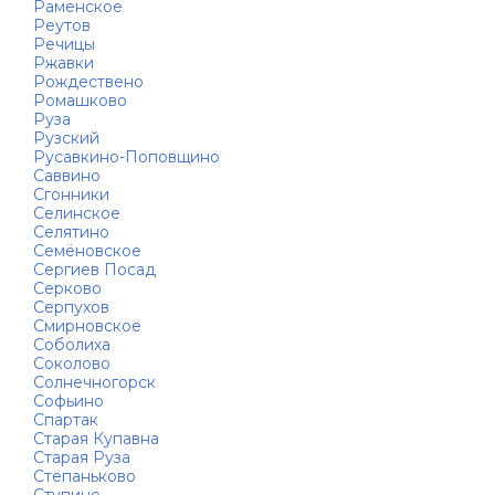
Раменское
Реутов
Речицы
Ржавки
Рождествено
Ромашково
Руза
Рузский
Русавкино-Поповщино
Саввино
Сгонники
Селинское
Селятино
Семёновское
Сергиев Посад
Серково
Серпухов
Смирновское
Соболиха
Соколово
Солнечногорск
Софьино
Спартак
Старая Купавна
Старая Руза
Степаньково