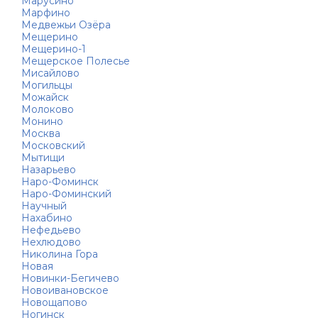
Марусино
Марфино
Медвежьи Озёра
Мещерино
Мещерино-1
Мещерское Полесье
Мисайлово
Могильцы
Можайск
Молоково
Монино
Москва
Московский
Мытищи
Назарьево
Наро-Фоминск
Наро-Фоминский
Научный
Нахабино
Нефедьево
Нехлюдово
Николина Гора
Новая
Новинки-Бегичево
Новоивановское
Новощапово
Ногинск