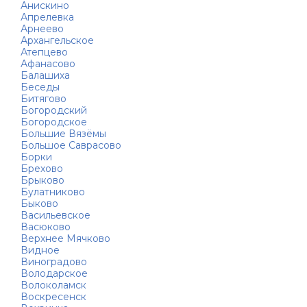
Анискино
Апрелевка
Арнеево
Архангельское
Атепцево
Афанасово
Балашиха
Беседы
Битягово
Богородский
Богородское
Большие Вязёмы
Большое Саврасово
Борки
Брехово
Брыково
Булатниково
Быково
Васильевское
Васюково
Верхнее Мячково
Видное
Виноградово
Володарское
Волоколамск
Воскресенск