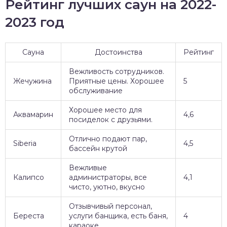
Рейтинг лучших саун на 2022-
2023 год
Сауна
Достоинства
Рейтинг
Вежливость сотрудников.
Жечужина
Приятные цены. Хорошее
5
обслуживание
Хорошее место для
Аквамарин
4,6
посиделок с друзьями.
Отлично подают пар,
Siberia
4,5
бассейн крутой
Вежливые
Калипсо
администраторы, все
4,1
чисто, уютно, вкусно
Отзывчивый персонал,
Береста
услуги банщика, есть баня,
4
караоке