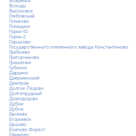
Вохринка
Всходы
Высоковск
Глебовский
Голиково
Голицыно
Горки-10
Горки-2
Горшково
Государственного племенного завода Константиново
Гребнево
Григорчиково
Гришенки
Губкино
Дарьино
Дзержинский
Дмитров
Долгое Лёдово
Долгопрудный
Домодедово
Дубки
Дубна
Евсеево
Егорьевск
Ершово
Есипово Форест
Ефимово