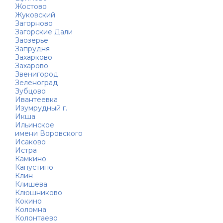
Жостово
Жуковский
Загорново
Загорские Дали
Заозерье
Запрудня
Захарково
Захарово
Звенигород
Зеленоград
Зубцово
Ивантеевка
Изумрудный г.
Икша
Ильинское
имени Воровского
Исаково
Истра
Камкино
Капустино
Клин
Клишева
Клюшниково
Кокино
Коломна
Колонтаево