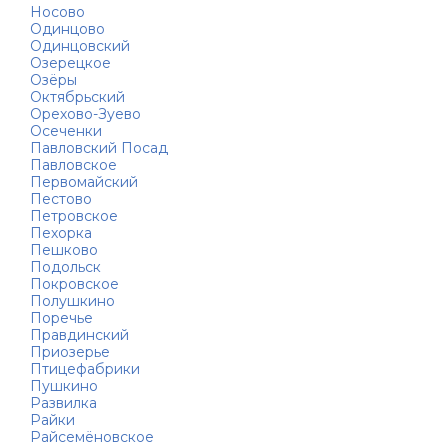
Носово
Одинцово
Одинцовский
Озерецкое
Озёры
Октябрьский
Орехово-Зуево
Осеченки
Павловский Посад
Павловское
Первомайский
Пестово
Петровское
Пехорка
Пешково
Подольск
Покровское
Полушкино
Поречье
Правдинский
Приозерье
Птицефабрики
Пушкино
Развилка
Райки
Райсемёновское