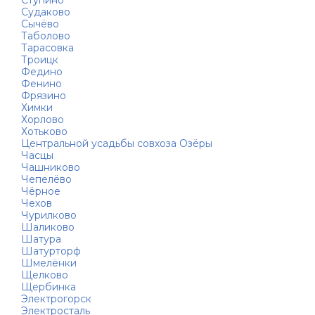
Ступино
Судаково
Сычёво
Таболово
Тарасовка
Троицк
Федино
Фенино
Фрязино
Химки
Хорлово
Хотьково
Центральной усадьбы совхоза Озёры
Часцы
Чашниково
Чепелёво
Чёрное
Чехов
Чурилково
Шаликово
Шатура
Шатурторф
Шмелёнки
Щелково
Щербинка
Электрогорск
Электросталь