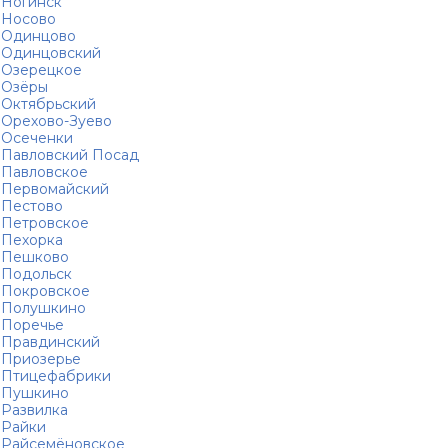
Ногинск
Носово
Одинцово
Одинцовский
Озерецкое
Озёры
Октябрьский
Орехово-Зуево
Осеченки
Павловский Посад
Павловское
Первомайский
Пестово
Петровское
Пехорка
Пешково
Подольск
Покровское
Полушкино
Поречье
Правдинский
Приозерье
Птицефабрики
Пушкино
Развилка
Райки
Райсемёновское