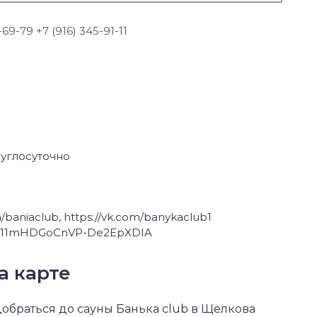
-69-79 +7 (916) 345-91-11
углосуточно
m/baniaclub, https://vk.com/banykaclub1
UCi11mHDGoCnVP-De2EpXDIA
а карте
 добраться до сауны Банька club в Щелкова