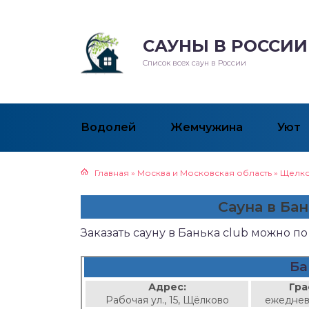
САУНЫ В РОССИИ
Список всех саун в России
Водолей
Жемчужина
Уют
Главная
»
Москва и Московская область
»
Щелк
Сауна в Ба
Заказать сауну в Банька club можно п
Ба
Адрес:
Гра
Рабочая ул., 15, Щёлково
ежеднев