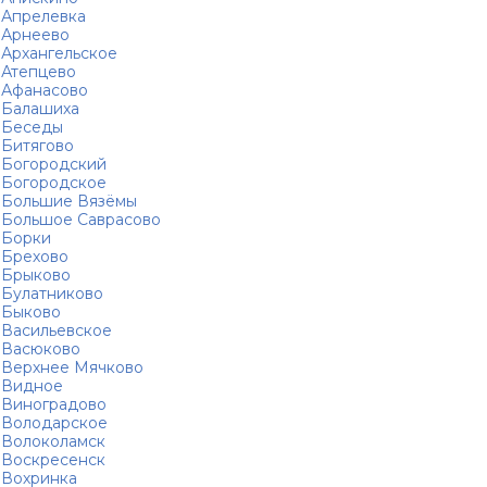
Апрелевка
Арнеево
Архангельское
Атепцево
Афанасово
Балашиха
Беседы
Битягово
Богородский
Богородское
Большие Вязёмы
Большое Саврасово
Борки
Брехово
Брыково
Булатниково
Быково
Васильевское
Васюково
Верхнее Мячково
Видное
Виноградово
Володарское
Волоколамск
Воскресенск
Вохринка