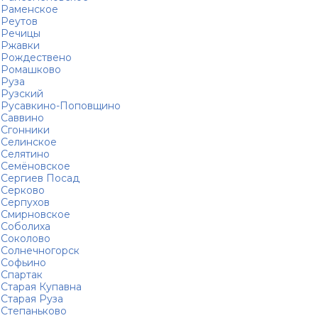
Раменское
Реутов
Речицы
Ржавки
Рождествено
Ромашково
Руза
Рузский
Русавкино-Поповщино
Саввино
Сгонники
Селинское
Селятино
Семёновское
Сергиев Посад
Серково
Серпухов
Смирновское
Соболиха
Соколово
Солнечногорск
Софьино
Спартак
Старая Купавна
Старая Руза
Степаньково