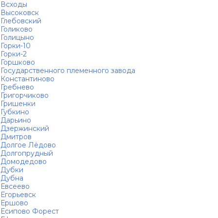
Всходы
Высоковск
Глебовский
Голиково
Голицыно
Горки-10
Горки-2
Горшково
Государственного племенного завода
Константиново
Гребнево
Григорчиково
Гришенки
Губкино
Дарьино
Дзержинский
Дмитров
Долгое Лёдово
Долгопрудный
Домодедово
Дубки
Дубна
Евсеево
Егорьевск
Ершово
Есипово Форест