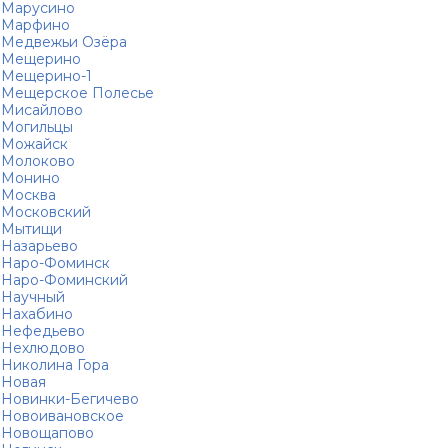
Марусино
Марфино
Медвежьи Озёра
Мещерино
Мещерино-1
Мещерское Полесье
Мисайлово
Могильцы
Можайск
Молоково
Монино
Москва
Московский
Мытищи
Назарьево
Наро-Фоминск
Наро-Фоминский
Научный
Нахабино
Нефедьево
Нехлюдово
Николина Гора
Новая
Новинки-Бегичево
Новоивановское
Новощапово