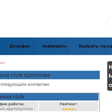
Дельфин
Аквамарин
Выбрать горо
ово
нька club Щелкова
о следующим контактам:
нька club
фик работы:
Рейтинг:
но, круглосуточно