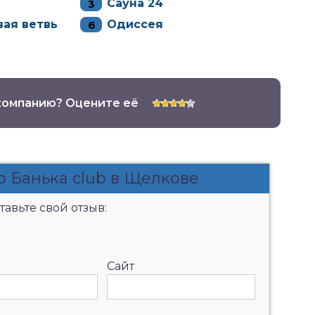
Сауна 24
ая ветвь
Одиссея
компанию? Оцените её
о Банька club в Щелкове
авьте свой отзыв:
Сайт