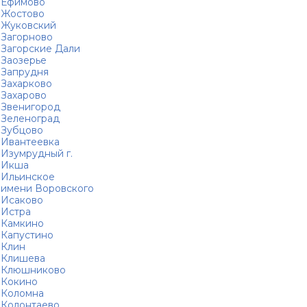
Ефимово
Жостово
Жуковский
Загорново
Загорские Дали
Заозерье
Запрудня
Захарково
Захарово
Звенигород
Зеленоград
Зубцово
Ивантеевка
Изумрудный г.
Икша
Ильинское
имени Воровского
Исаково
Истра
Камкино
Капустино
Клин
Клишева
Клюшниково
Кокино
Коломна
Колонтаево