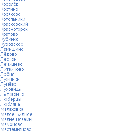
Королёв
Костино
Косяково
Котельники
Красковский
Красногорск
Кратово
Кубинка
Куровское
Ламишино
Лёдово
Лесной
Лечищево
Литвиново
Лобня
Лужники
Лунёво
Луховицы
Лыткарино
Люберцы
Любляна
Малаховка
Малое Видное
Малые Вязёмы
Мамоново
Мартемьяново