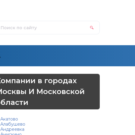
д
Компании в городах
Москвы И Московской
области
Акатово
Алабушево
Андреевка
Анискино