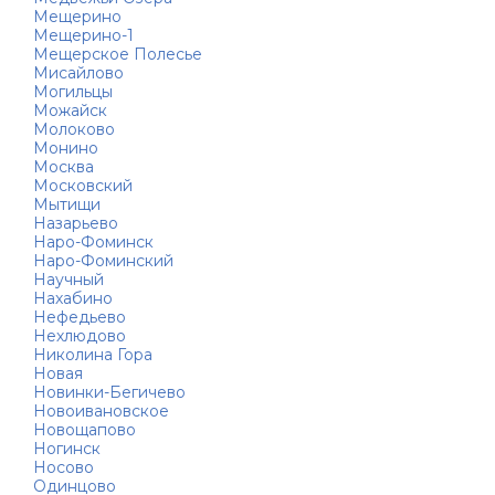
Мещерино
Мещерино-1
Мещерское Полесье
Мисайлово
Могильцы
Можайск
Молоково
Монино
Москва
Московский
Мытищи
Назарьево
Наро-Фоминск
Наро-Фоминский
Научный
Нахабино
Нефедьево
Нехлюдово
Николина Гора
Новая
Новинки-Бегичево
Новоивановское
Новощапово
Ногинск
Носово
Одинцово