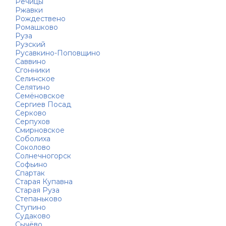
Речицы
Ржавки
Рождествено
Ромашково
Руза
Рузский
Русавкино-Поповщино
Саввино
Сгонники
Селинское
Селятино
Семёновское
Сергиев Посад
Серково
Серпухов
Смирновское
Соболиха
Соколово
Солнечногорск
Софьино
Спартак
Старая Купавна
Старая Руза
Степаньково
Ступино
Судаково
Сычёво