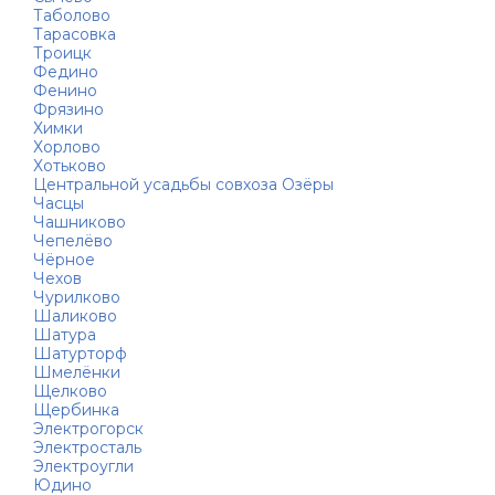
Таболово
Тарасовка
Троицк
Федино
Фенино
Фрязино
Химки
Хорлово
Хотьково
Центральной усадьбы совхоза Озёры
Часцы
Чашниково
Чепелёво
Чёрное
Чехов
Чурилково
Шаликово
Шатура
Шатурторф
Шмелёнки
Щелково
Щербинка
Электрогорск
Электросталь
Электроугли
Юдино