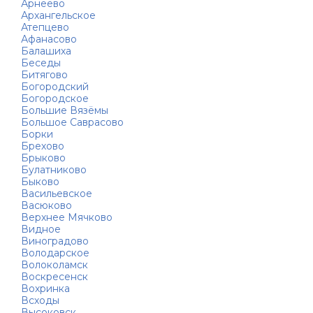
Арнеево
Архангельское
Атепцево
Афанасово
Балашиха
Беседы
Битягово
Богородский
Богородское
Большие Вязёмы
Большое Саврасово
Борки
Брехово
Брыково
Булатниково
Быково
Васильевское
Васюково
Верхнее Мячково
Видное
Виноградово
Володарское
Волоколамск
Воскресенск
Вохринка
Всходы
Высоковск