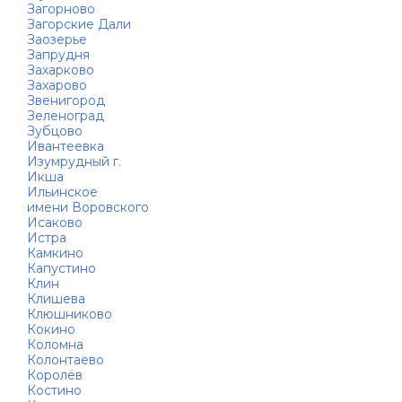
Загорново
Загорские Дали
Заозерье
Запрудня
Захарково
Захарово
Звенигород
Зеленоград
Зубцово
Ивантеевка
Изумрудный г.
Икша
Ильинское
имени Воровского
Исаково
Истра
Камкино
Капустино
Клин
Клишева
Клюшниково
Кокино
Коломна
Колонтаево
Королёв
Костино