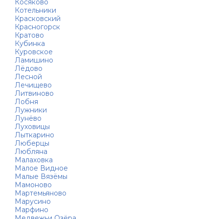
Косяково
Котельники
Красковский
Красногорск
Кратово
Кубинка
Куровское
Ламишино
Лёдово
Лесной
Лечищево
Литвиново
Лобня
Лужники
Лунёво
Луховицы
Лыткарино
Люберцы
Любляна
Малаховка
Малое Видное
Малые Вязёмы
Мамоново
Мартемьяново
Марусино
Марфино
Медвежьи Озёра