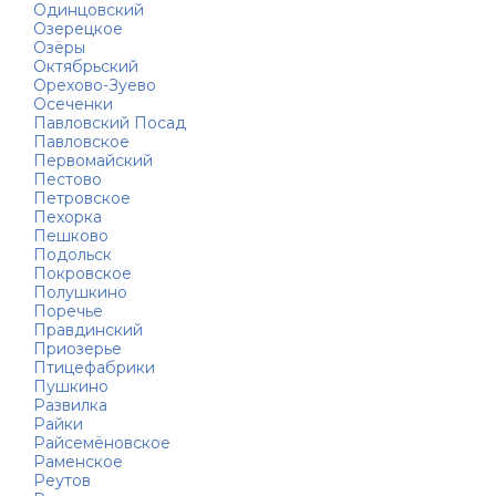
Одинцовский
Озерецкое
Озёры
Октябрьский
Орехово-Зуево
Осеченки
Павловский Посад
Павловское
Первомайский
Пестово
Петровское
Пехорка
Пешково
Подольск
Покровское
Полушкино
Поречье
Правдинский
Приозерье
Птицефабрики
Пушкино
Развилка
Райки
Райсемёновское
Раменское
Реутов