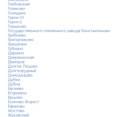
Глебовский
Голиково
Голицыно
Горки-10
Горки-2
Горшково
Государственного племенного завода Константиново
Гребнево
Григорчиково
Гришенки
Губкино
Дарьино
Дзержинский
Дмитров
Долгое Лёдово
Долгопрудный
Домодедово
Дубки
Дубна
Евсеево
Егорьевск
Ершово
Есипово Форест
Ефимово
Жостово
Жуковский