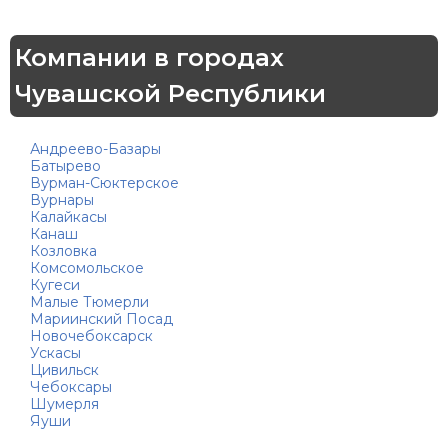
Компании в городах
Чувашской Республики
Андреево-Базары
Батырево
Вурман-Сюктерское
Вурнары
Калайкасы
Канаш
Козловка
Комсомольское
Кугеси
Малые Тюмерли
Мариинский Посад
Новочебоксарск
Ускасы
Цивильск
Чебоксары
Шумерля
Яуши