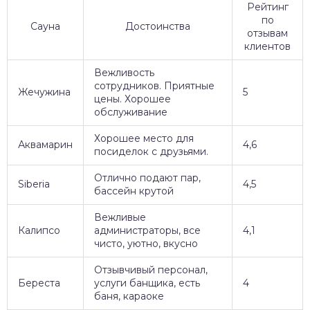
Рейтинг
по
Сауна
Достоинства
отзывам
клиентов
Вежливость
сотрудников. Приятные
Жечужина
5
цены. Хорошее
обслуживание
Хорошее место для
Аквамарин
4,6
посиделок с друзьями.
Отлично подают пар,
Siberia
4,5
бассейн крутой
Вежливые
Калипсо
администраторы, все
4,1
чисто, уютно, вкусно
Отзывчивый персонал,
Береста
услуги банщика, есть
4
баня, караоке