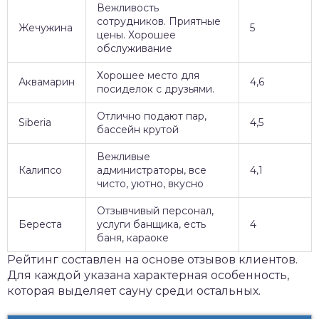
Вежливость
сотрудников. Приятные
Жечужина
5
цены. Хорошее
обслуживание
Хорошее место для
Аквамарин
4,6
посиделок с друзьями.
Отлично подают пар,
Siberia
4,5
бассейн крутой
Вежливые
Калипсо
администраторы, все
4,1
чисто, уютно, вкусно
Отзывчивый персонал,
Береста
услуги банщика, есть
4
баня, караоке
Рейтинг составлен на основе отзывов клиентов.
Для каждой указана характерная особенность,
которая выделяет сауну среди остальных.