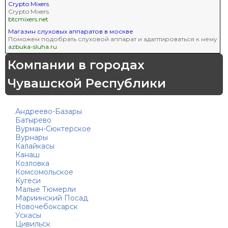
Crypto Mixers
Crypto Mixers
btcmixers.net
Магазин слуховых аппаратов в москве
Поможем подобрать слуховой аппарат и адаптироваться к нему
azbuka-sluha.ru
Компании в городах
Чувашской Республики
Андреево-Базары
Батырево
Вурман-Сюктерское
Вурнары
Калайкасы
Канаш
Козловка
Комсомольское
Кугеси
Малые Тюмерли
Мариинский Посад
Новочебоксарск
Ускасы
Цивильск