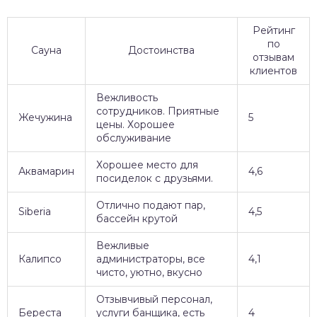
Рейтинг
по
Сауна
Достоинства
отзывам
клиентов
Вежливость
сотрудников. Приятные
Жечужина
5
цены. Хорошее
обслуживание
Хорошее место для
Аквамарин
4,6
посиделок с друзьями.
Отлично подают пар,
Siberia
4,5
бассейн крутой
Вежливые
Калипсо
администраторы, все
4,1
чисто, уютно, вкусно
Отзывчивый персонал,
Береста
услуги банщика, есть
4