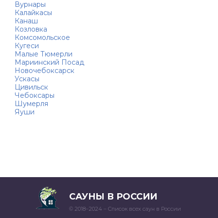
Вурнары
Калайкасы
Канаш
Козловка
Комсомольское
Кугеси
Малые Тюмерли
Мариинский Посад
Новочебоксарск
Ускасы
Цивильск
Чебоксары
Шумерля
Яуши
САУНЫ В РОССИИ
© 2018–2024 – Список всех саун в России