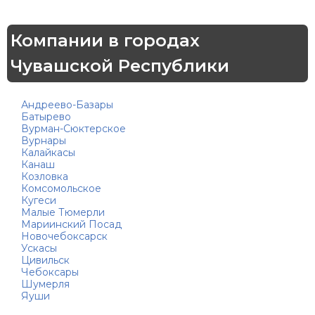
Компании в городах
Чувашской Республики
Андреево-Базары
Батырево
Вурман-Сюктерское
Вурнары
Калайкасы
Канаш
Козловка
Комсомольское
Кугеси
Малые Тюмерли
Мариинский Посад
Новочебоксарск
Ускасы
Цивильск
Чебоксары
Шумерля
Яуши