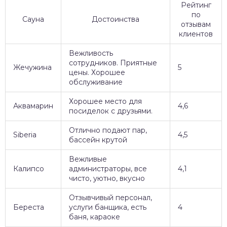
Рейтинг
по
Сауна
Достоинства
отзывам
клиентов
Вежливость
сотрудников. Приятные
Жечужина
5
цены. Хорошее
обслуживание
Хорошее место для
Аквамарин
4,6
посиделок с друзьями.
Отлично подают пар,
Siberia
4,5
бассейн крутой
Вежливые
Калипсо
администраторы, все
4,1
чисто, уютно, вкусно
Отзывчивый персонал,
Береста
услуги банщика, есть
4
баня, караоке