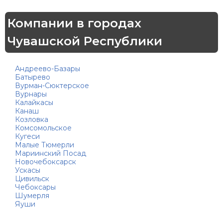
Компании в городах
Чувашской Республики
Андреево-Базары
Батырево
Вурман-Сюктерское
Вурнары
Калайкасы
Канаш
Козловка
Комсомольское
Кугеси
Малые Тюмерли
Мариинский Посад
Новочебоксарск
Ускасы
Цивильск
Чебоксары
Шумерля
Яуши