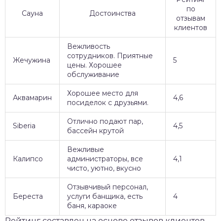
по
Сауна
Достоинства
отзывам
клиентов
Вежливость
сотрудников. Приятные
Жечужина
5
цены. Хорошее
обслуживание
Хорошее место для
Аквамарин
4,6
посиделок с друзьями.
Отлично подают пар,
Siberia
4,5
бассейн крутой
Вежливые
Калипсо
администраторы, все
4,1
чисто, уютно, вкусно
Отзывчивый персонал,
Береста
услуги банщика, есть
4
баня, караоке
Рейтинг составлен на основе отзывов клиентов.