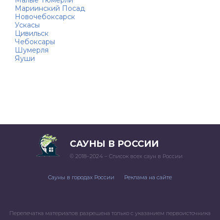
Малые Тюмерли
Мариинский Посад
Новочебоксарск
Ускасы
Цивильск
Чебоксары
Шумерля
Яуши
САУНЫ В РОССИИ
© 2018–2024 – Список всех саун в России
Сауны в городах России
Реклама на сайте
Перепечатка материалов разрешена только с указанием первоисточника