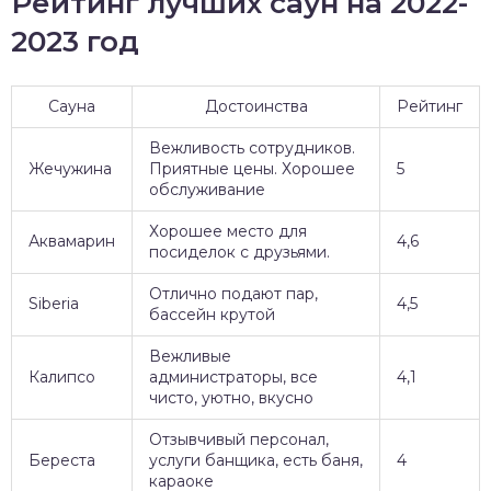
Рейтинг лучших саун на 2022-
2023 год
Сауна
Достоинства
Рейтинг
Вежливость сотрудников.
Жечужина
Приятные цены. Хорошее
5
обслуживание
Хорошее место для
Аквамарин
4,6
посиделок с друзьями.
Отлично подают пар,
Siberia
4,5
бассейн крутой
Вежливые
Калипсо
администраторы, все
4,1
чисто, уютно, вкусно
Отзывчивый персонал,
Береста
услуги банщика, есть баня,
4
караоке