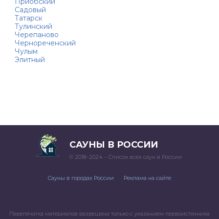
Приобский
Садовый
Татарск
Тулинский
Черепаново
Чернореченский
Чулым
Элитный
САУНЫ В РОССИИ
© 2018–2024 – Список всех саун в России
Сауны в городах России
Реклама на сайте
Перепечатка материалов разрешена только с указанием первоисточника