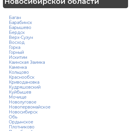
Новосибирской области
Баган
Барабинск
Барышево
Бердск
Верх-Сузун
Восход
Горка
Горный
Искитим
Каинская Заимка
Каменка
Кольцово
Краснообск
Криводановка
Кудряшовский
Куйбышев
Мочище
Новолуговое
Новопервомайское
Новосибирск
Обь
Ордынское
Плотниково