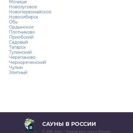
Мочище
Новолуговое
Новопервомайское
Новосибирск
Обь
Ордынское
Плотниково
Приобский
Садовый
Татарск
Тулинский
Черепаново
Чернореченский
Чулым
Элитный
САУНЫ В РОССИИ
© 2018–2024 – Список всех саун в России