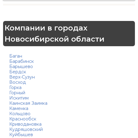
Компании в городах
Новосибирской области
Баган
Барабинск
Барышево
Бердск
Верх-Сузун
Восход
Горка
Горный
Искитим
Каинская Заимка
Каменка
Кольцово
Краснообск
Криводановка
Кудряшовский
Куйбышев