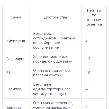
Рейтинг
по
Сауна
Достоинства
отзывам
клиентов
Вежливость
сотрудников. Приятные
Жечужина
5
цены. Хорошее
обслуживание
Хорошее место для
Аквамарин
4,6
посиделок с друзьями.
Отлично подают пар,
Siberia
4,5
бассейн крутой
Вежливые
Калипсо
администраторы, все
4,1
чисто, уютно, вкусно
Отзывчивый персонал,
Береста
услуги банщика, есть
4