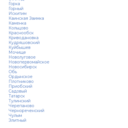
Горка
Горный
Искитим
Каинская Заимка
Каменка
Кольцово
Краснообск
Криводановка
Кудряшовский
Куйбышев
Мочище
Новолуговое
Новопервомайское
Новосибирск
Обь
Ордынское
Плотниково
Приобский
Садовый
Татарск
Тулинский
Черепаново
Чернореченский
Чулым
Элитный