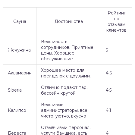
Рейтинг
по
Сауна
Достоинства
отзывам
клиентов
Вежливость
сотрудников. Приятные
Жечужина
5
цены. Хорошее
обслуживание
Хорошее место для
Аквамарин
4,6
посиделок с друзьями.
Отлично подают пар,
Siberia
4,5
бассейн крутой
Вежливые
Калипсо
администраторы, все
4,1
чисто, уютно, вкусно
Отзывчивый персонал,
Береста
услуги банщика, есть
4