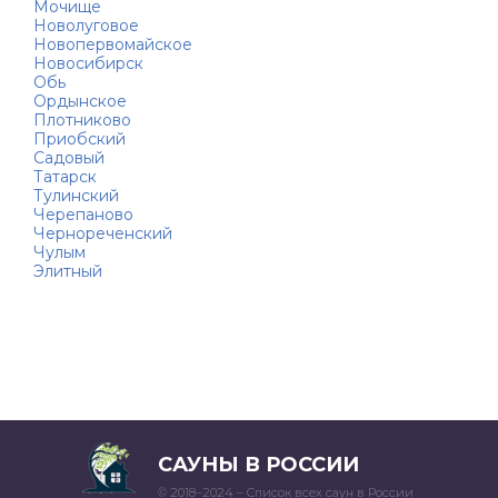
Мочище
Новолуговое
Новопервомайское
Новосибирск
Обь
Ордынское
Плотниково
Приобский
Садовый
Татарск
Тулинский
Черепаново
Чернореченский
Чулым
Элитный
САУНЫ В РОССИИ
© 2018–2024 – Список всех саун в России