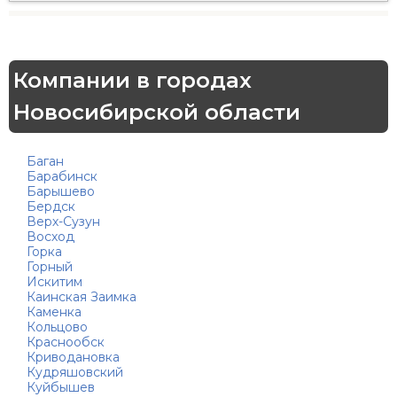
Компании в городах
Новосибирской области
Баган
Барабинск
Барышево
Бердск
Верх-Сузун
Восход
Горка
Горный
Искитим
Каинская Заимка
Каменка
Кольцово
Краснообск
Криводановка
Кудряшовский
Куйбышев