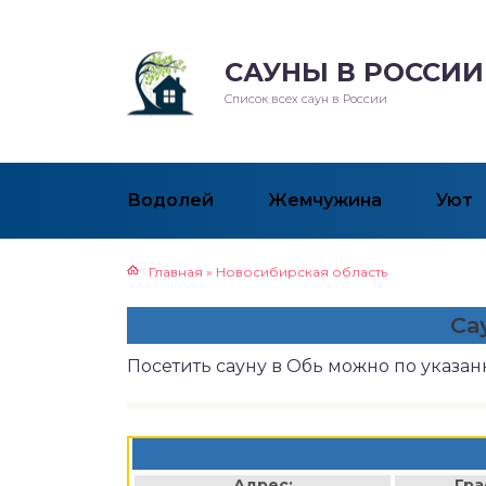
САУНЫ В РОССИИ
Список всех саун в России
Водолей
Жемчужина
Уют
Главная
»
Новосибирская область
Са
Посетить сауну в Обь можно по указа
Адрес:
Гра