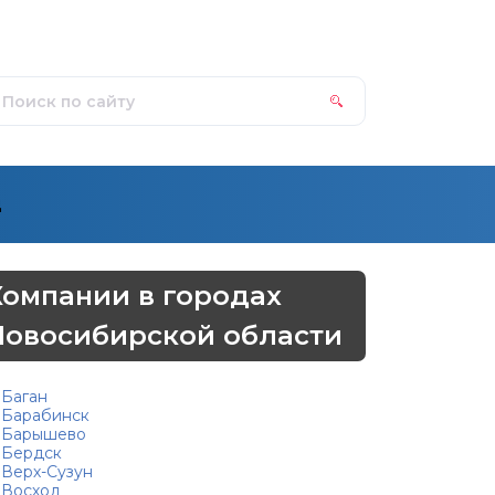
д
Компании в городах
Новосибирской области
Баган
Барабинск
Барышево
Бердск
Верх-Сузун
Восход