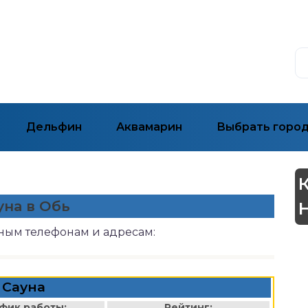
Дельфин
Аквамарин
Выбрать горо
уна в Обь
нным телефонам и адресам:
Сауна
фик работы:
Рейтинг: