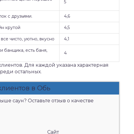
5
ок с друзьями.
4,6
йн крутой
4,5
все чисто, уютно, вкусно
4,1
и банщика, есть баня,
4
клиентов. Для каждой указана характерная
среди остальных.
клиентов в Обь
ыше саун? Оставьте отзыв о качестве
Сайт