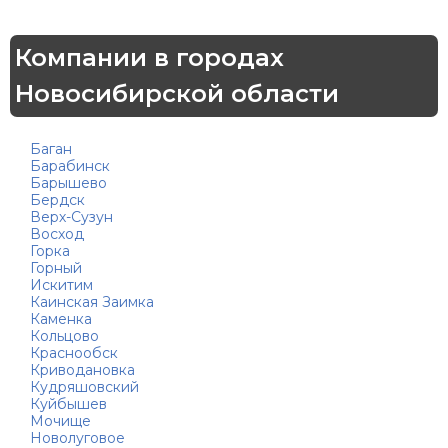
Компании в городах
Новосибирской области
Баган
Барабинск
Барышево
Бердск
Верх-Сузун
Восход
Горка
Горный
Искитим
Каинская Заимка
Каменка
Кольцово
Краснообск
Криводановка
Кудряшовский
Куйбышев
Мочище
Новолуговое