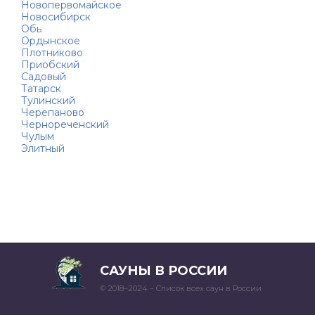
Новопервомайское
Новосибирск
Обь
Ордынское
Плотниково
Приобский
Садовый
Татарск
Тулинский
Черепаново
Чернореченский
Чулым
Элитный
САУНЫ В РОССИИ
© 2018–2024 – Список всех саун в России