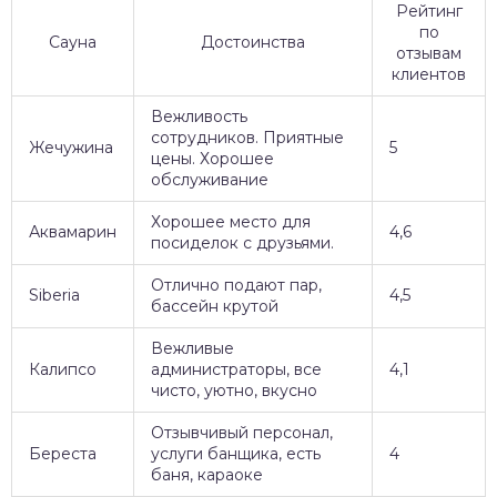
Рейтинг
по
Сауна
Достоинства
отзывам
клиентов
Вежливость
сотрудников. Приятные
Жечужина
5
цены. Хорошее
обслуживание
Хорошее место для
Аквамарин
4,6
посиделок с друзьями.
Отлично подают пар,
Siberia
4,5
бассейн крутой
Вежливые
Калипсо
администраторы, все
4,1
чисто, уютно, вкусно
Отзывчивый персонал,
Береста
услуги банщика, есть
4
баня, караоке