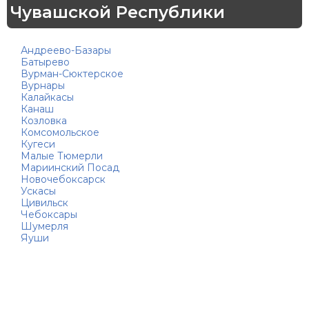
Чувашской Республики
Андреево-Базары
Батырево
Вурман-Сюктерское
Вурнары
Калайкасы
Канаш
Козловка
Комсомольское
Кугеси
Малые Тюмерли
Мариинский Посад
Новочебоксарск
Ускасы
Цивильск
Чебоксары
Шумерля
Яуши