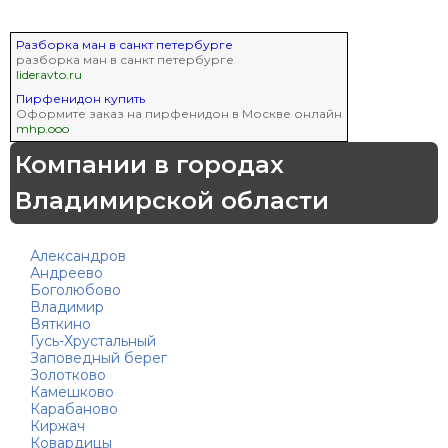
Разборка ман в санкт петербурге
разборка ман в санкт петербурге
lideravto.ru
Пирфенидон купить
Оформите заказ на пирфенидон в Москве онлайн
mhp.ooo
Компании в городах
Владимирской области
Александров
Андреево
Боголюбово
Владимир
Вяткино
Гусь-Хрустальный
Заповедный берег
Золотково
Камешково
Карабаново
Киржач
Ковардицы