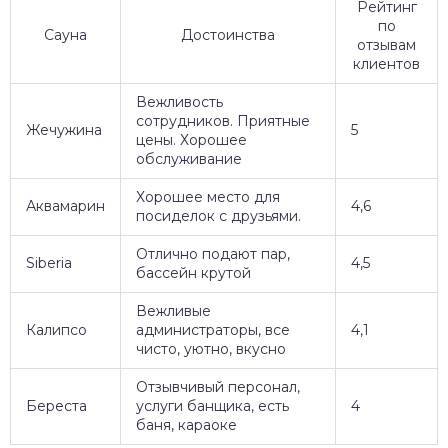
Рейтинг
по
Сауна
Достоинства
отзывам
клиентов
Вежливость
сотрудников. Приятные
Жечужина
5
цены. Хорошее
обслуживание
Хорошее место для
Аквамарин
4,6
посиделок с друзьями.
Отлично подают пар,
Siberia
4,5
бассейн крутой
Вежливые
Калипсо
администраторы, все
4,1
чисто, уютно, вкусно
Отзывчивый персонал,
Береста
услуги банщика, есть
4
баня, караоке