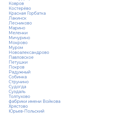
Ковров
Костерёво
Красная Горбатка
Лакинск
Лесниково
Марино
Меленки
Мичурино
Мокрово
Муром
Новоалександрово
Павловское
Петушки
Покров
Радужный
Собинка
Струнино
Судогда
Суздаль
Толпухово
фабрики имени Войкова
Хрястово
Юрьев-Польский