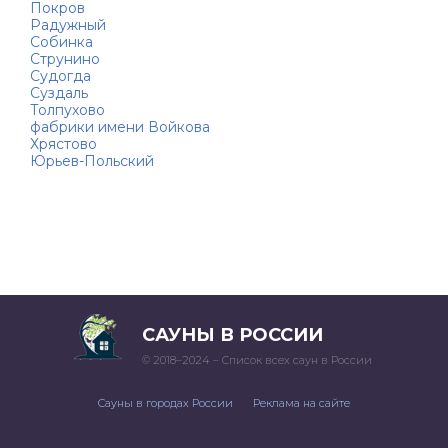
Покров
Радужный
Собинка
Струнино
Судогда
Суздаль
Толпухово
фабрики имени Войкова
Хрястово
Юрьев-Польский
САУНЫ В РОССИИ
© 2018–2024 – Список всех саун в России
Сауны в городах России
Реклама на сайте