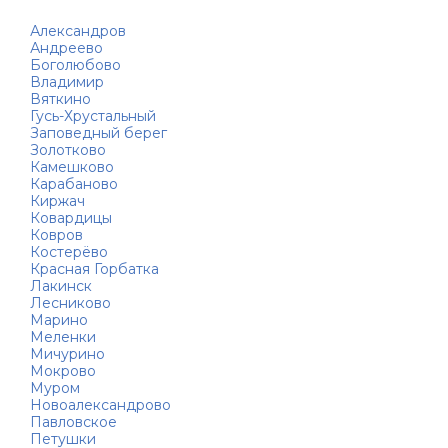
Александров
Андреево
Боголюбово
Владимир
Вяткино
Гусь-Хрустальный
Заповедный берег
Золотково
Камешково
Карабаново
Киржач
Ковардицы
Ковров
Костерёво
Красная Горбатка
Лакинск
Лесниково
Марино
Меленки
Мичурино
Мокрово
Муром
Новоалександрово
Павловское
Петушки