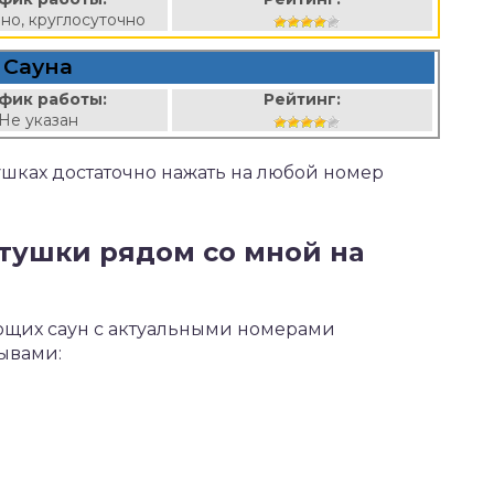
но, круглосуточно
Сауна
фик работы:
Рейтинг:
Не указан
тушках достаточно нажать на любой номер
етушки рядом со мной на
ающих саун с актуальными номерами
зывами: