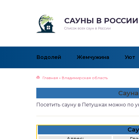
САУНЫ В РОССИИ
Список всех саун в России
Водолей
Жемчужина
Уют
Главная
»
Владимирская область
Сауна
Посетить сауну в Петушках можно по 
Сау
Адрес:
Гра