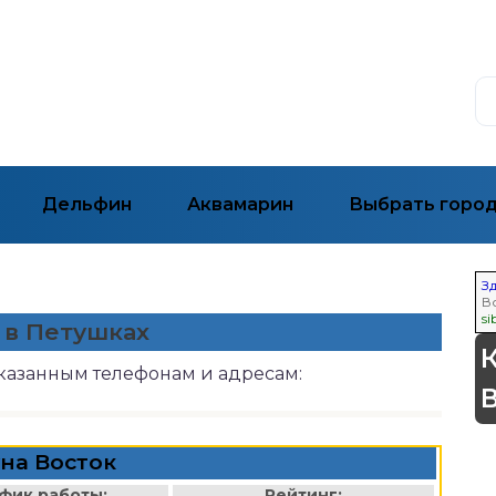
Дельфин
Аквамарин
Выбрать горо
З
В
si
 в Петушках
указанным телефонам и адресам:
на Восток
фик работы:
Рейтинг: