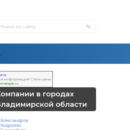
д
десь
ся информация! Сталь цены
bmetspb.ru
Компании в городах
Владимирской области
Александров
Андреево