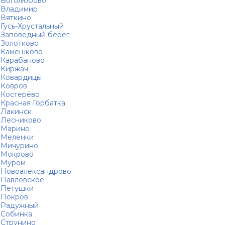
Боголюбово
Владимир
Вяткино
Гусь-Хрустальный
Заповедный берег
Золотково
Камешково
Карабаново
Киржач
Ковардицы
Ковров
Костерёво
Красная Горбатка
Лакинск
Лесниково
Марино
Меленки
Мичурино
Мокрово
Муром
Новоалександрово
Павловское
Петушки
Покров
Радужный
Собинка
Струнино