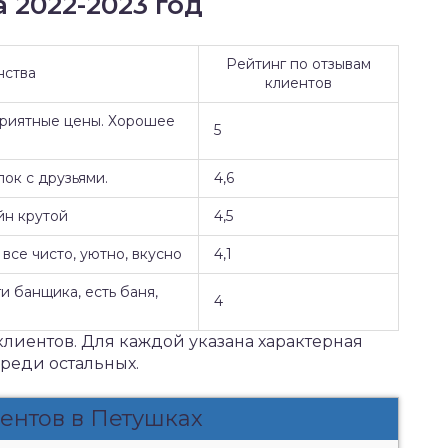
 2022-2023 год
Рейтинг по отзывам
нства
клиентов
Приятные цены. Хорошее
5
ок с друзьями.
4,6
йн крутой
4,5
все чисто, уютно, вкусно
4,1
и банщика, есть баня,
4
клиентов. Для каждой указана характерная
среди остальных.
ентов в Петушках