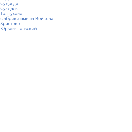
Судогда
Суздаль
Толпухово
фабрики имени Войкова
Хрястово
Юрьев-Польский