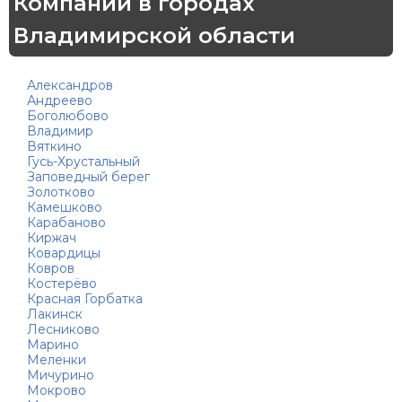
Компании в городах
Владимирской области
Александров
Андреево
Боголюбово
Владимир
Вяткино
Гусь-Хрустальный
Заповедный берег
Золотково
Камешково
Карабаново
Киржач
Ковардицы
Ковров
Костерёво
Красная Горбатка
Лакинск
Лесниково
Марино
Меленки
Мичурино
Мокрово