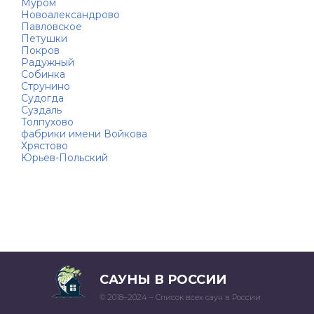
Муром
Новоалександрово
Павловское
Петушки
Покров
Радужный
Собинка
Струнино
Судогда
Суздаль
Толпухово
фабрики имени Войкова
Хрястово
Юрьев-Польский
САУНЫ В РОССИИ
© 2018–2024 – Список всех саун в России