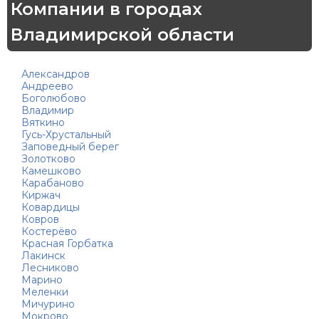
Компании в городах
Владимирской области
Александров
Андреево
Боголюбово
Владимир
Вяткино
Гусь-Хрустальный
Заповедный берег
Золотково
Камешково
Карабаново
Киржач
Ковардицы
Ковров
Костерёво
Красная Горбатка
Лакинск
Лесниково
Марино
Меленки
Мичурино
Мокрово