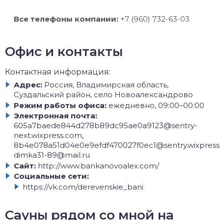
Все телефоны компании:
+7 (960) 732-63-03
Офис и контакты
Контактная информация:
Адрес:
Россия, Владимирская область,
Суздальский район, село Новоалександрово
Режим работы офиса:
ежедневно, 09:00–00:00
Электронная почта:
605a7baede844d278b89dc95ae0a9123@sentry-
next.wixpress.com,
8b4e078a51d04e0e9efdf470027f0ec1@sentry.wixpress
dimka31-89@mail.ru
Сайт:
http://www.bankanovoalex.com/
Социальные сети:
https://vk.com/derevenskie_bani
Сауны рядом со мной на