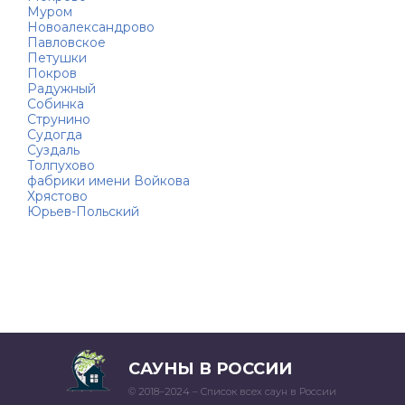
Муром
Новоалександрово
Павловское
Петушки
Покров
Радужный
Собинка
Струнино
Судогда
Суздаль
Толпухово
фабрики имени Войкова
Хрястово
Юрьев-Польский
САУНЫ В РОССИИ
© 2018–2024 – Список всех саун в России