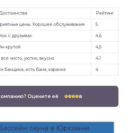
Достоинства
Рейтинг
Приятные цены. Хорошее обслуживание
5
ок с друзьями.
4,6
йн крутой
4,5
все чисто, уютно, вкусно
4,1
и банщика, есть баня, караоке
4
компанию? Оцените её
 Бассейн сауна в Юрюзани