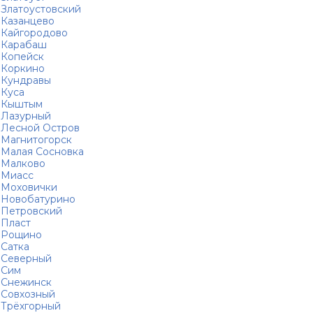
Златоустовский
Казанцево
Кайгородово
Карабаш
Копейск
Коркино
Кундравы
Куса
Кыштым
Лазурный
Лесной Остров
Магнитогорск
Малая Сосновка
Малково
Миасс
Моховички
Новобатурино
Петровский
Пласт
Рощино
Сатка
Северный
Сим
Снежинск
Совхозный
Трёхгорный