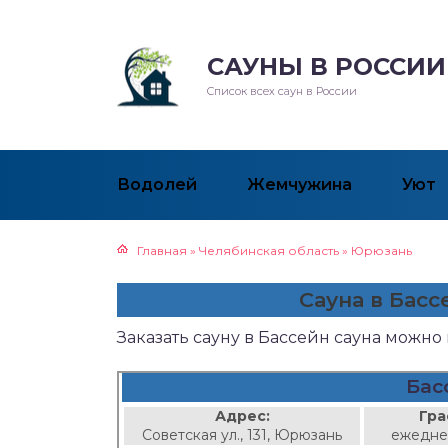
САУНЫ В РОССИИ
Список всех саун в России
Водолей
Жемчужина
Уют
Главная
»
Челябинская область
»
Юрюзань
Сауна в Бас
Заказать сауну в Бассейн сауна можно
Бас
Адрес:
Гра
Советская ул., 131, Юрюзань
ежедне