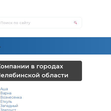
д
Компании в городах
Челябинской области
Аша
Варна
Вознесенка
Еткуль
Западный
Златоуст