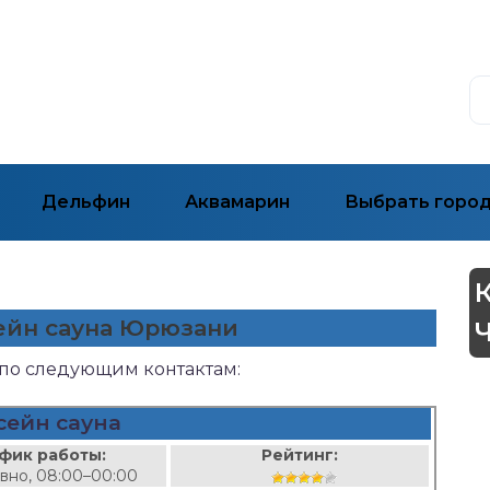
Дельфин
Аквамарин
Выбрать горо
сейн сауна Юрюзани
 по следующим контактам:
сейн сауна
фик работы:
Рейтинг:
вно, 08:00–00:00