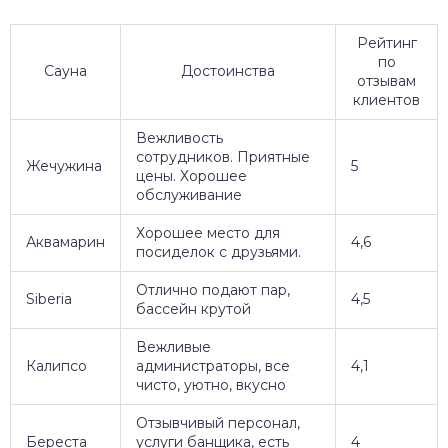
Рейтинг
по
Сауна
Достоинства
отзывам
клиентов
Вежливость
сотрудников. Приятные
Жечужина
5
цены. Хорошее
обслуживание
Хорошее место для
Аквамарин
4,6
посиделок с друзьями.
Отлично подают пар,
Siberia
4,5
бассейн крутой
Вежливые
Калипсо
администраторы, все
4,1
чисто, уютно, вкусно
Отзывчивый персонал,
Береста
услуги банщика, есть
4