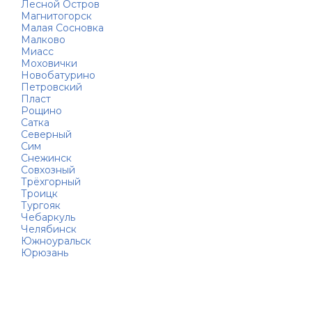
Лесной Остров
Магнитогорск
Малая Сосновка
Малково
Миасс
Моховички
Новобатурино
Петровский
Пласт
Рощино
Сатка
Северный
Сим
Снежинск
Совхозный
Трёхгорный
Троицк
Тургояк
Чебаркуль
Челябинск
Южноуральск
Юрюзань