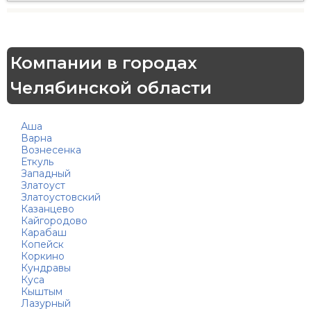
Компании в городах
Челябинской области
Аша
Варна
Вознесенка
Еткуль
Западный
Златоуст
Златоустовский
Казанцево
Кайгородово
Карабаш
Копейск
Коркино
Кундравы
Куса
Кыштым
Лазурный